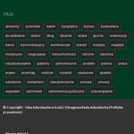
TAGI
alimenty
autorskie
banki
bezpłatna
biznes
budowlane
do pobrania
dzieci
dług
dłużnik
etyka
grunty
inwestycje
karne
komunikacyjny
konferencje
kredyt
kredyty
majątek
medycyna
negocjacje
nieruchomości
obrona
obrońca
odszkodowanie
patenty
pełnomocnik
podatki
pomoc
praca
prawo
przetrag
rodzice
rozwód
skarbowe
spadek
szkolenie
testament
ubezpieczenia
umowa
umowy
wypadek
zachowek
zamówienia publiczne
zobowiązanie
© Copyright – Izba Adwokacka w Łodzi, Okręgowa Rada Adwokacka |
Polityka
prywatności
Strona główna