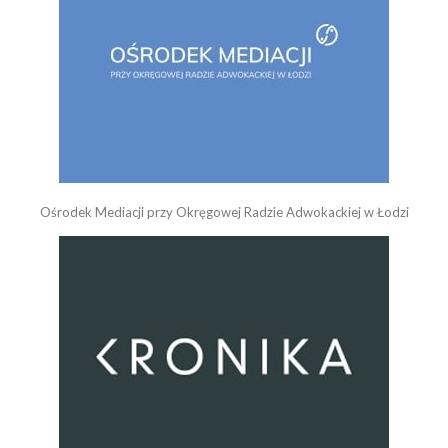
Ośrodek Mediacji przy Okręgowej Radzie Adwokackiej w Łodzi