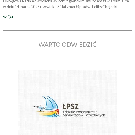
Okręgowa Rada Adwokacka w Łodzi z głębokim smutkiem zawiadamia, że
w dniu 14 marca 2025 r. w wieku 84 lat zmarł śp. adw. Feliks Chojecki
WIĘCEJ
WARTO ODWIEDZIĆ