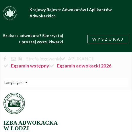
Krajowy Rejestr Adwokatów i Aplikantów
Adwokackich
Szukasz adwokata? Skorzystaj
WYSZUKAJ
z prostej wyszukiwarki
Strefa logowania
APLIKANCI
Egzamin wstępny
Egzamin adwokacki 2026
Languages
IZBA ADWOKACKA
W ŁODZI