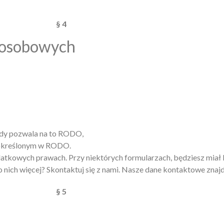
§ 4
 osobowych
gdy pozwala na to RODO,
e określonym w RODO.
dodatkowych prawach. Przy niektórych formularzach, będziesz mi
o nich więcej? Skontaktuj się z nami. Nasze dane kontaktowe znaj
§ 5