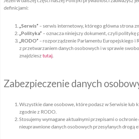
Jeżeli w dalszej części naszej Polityki prywatności zauważysz je
definicjami:
„Serwis”
– serwis internetowy, którego główna strona z
„Polityka”
– oznacza niniejszy dokument, czyli politykę 
„RODO”
– rozporządzenie Parlamentu Europejskiego i 
z przetwarzaniem danych osobowych i w sprawie swob
znajdziesz
tutaj
.
Zabezpieczenie danych osobow
Wszystkie dane osobowe, które podasz w Serwisie lub k
zgodnie z RODO.
Stosujemy wymagane aktualnymi przepisami o ochronie 
nieuprawnione danych osobowych przesyłanych drogą ele