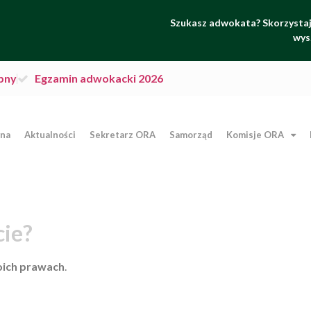
Szukasz adwokata? Skorzystaj 
wys
pny
Egzamin adwokacki 2026
wna
Aktualności
Sekretarz ORA
Samorząd
Komisje ORA
cie?
oich prawach
.