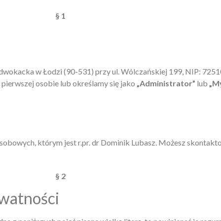
§ 1
dwokacka w Łodzi (90-531) przy ul. Wólczańskiej 199, NIP: 72
 pierwszej osobie lub określamy się jako
„Administrator”
lub
„M
bowych, którym jest r.pr. dr Dominik Lubasz. Możesz skontaktow
§ 2
ywatności