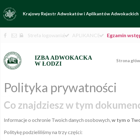
Krajowy Rejestr Adwokatów i Aplikantów Adwokackich
Strefa logowania
APLIKANCI
Egzamin wstę
IZBA ADWOKACKA
Strona głó
W ŁODZI
Polityka prywatności
Co znajdziesz w tym dokumen
Informacje o ochronie Twoich danych osobowych,
w tym o Tw
Politykę podzieliliśmy na trzy części: