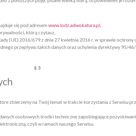
dno z poniższych pojęć pisane wielką literą, to powinieneś je rozu
najduje się pod adresem
www.lodz.adwokatura.pl
,
prywatności, którą czytasz,
Rady (UE) 2016/679 z dnia 27 kwietnia 2016 r. w sprawie ochrony
odnego przepływu takich danych oraz uchylenia dyrektywy 95/4
§ 3
ych
tóre zbierzemy na Twój temat w trakcie korzystania z Serwisu p
danych osobowych środki techniczne zapobiegające pozyskiwani
ktroniczną, czyli w ramach naszego Serwisu.