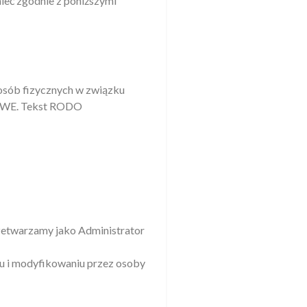
mieć zgodnie z poniższymi
 osób fizycznych w związku
6/WE. Tekst RODO
rzetwarzamy jako Administrator
u i modyfikowaniu przez osoby