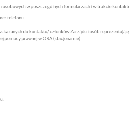
h osobowych w poszczególnych formularzach i w trakcie kontaktu
mer telefonu
skazanych do kontaktu/ członków Zarządu i osób reprezentujący
nej pomocy prawnej w ORA (stacjonarnie)
u.