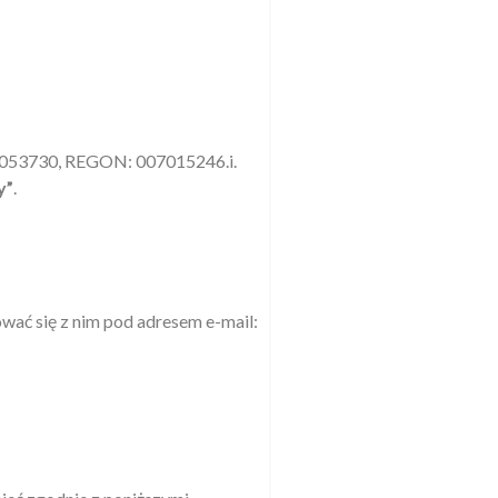
51053730, REGON: 007015246.i.
y”
.
ać się z nim pod adresem e-mail: