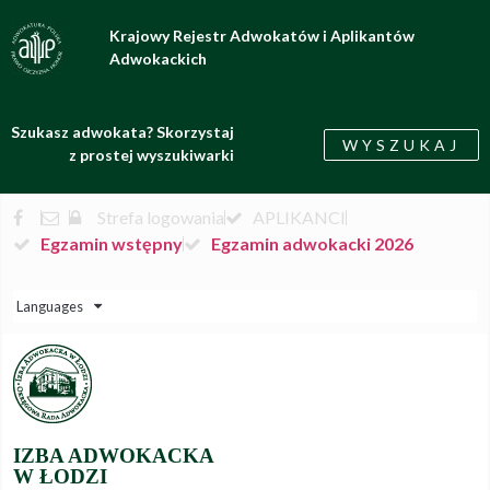
Krajowy Rejestr Adwokatów i Aplikantów
Adwokackich
Szukasz adwokata? Skorzystaj
WYSZUKAJ
z prostej wyszukiwarki
Strefa logowania
APLIKANCI
Egzamin wstępny
Egzamin adwokacki 2026
Languages
IZBA ADWOKACKA
W ŁODZI