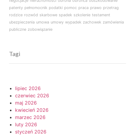
negocjacje
nieruchomości
obrona
obrońca
odszkodowanie
patenty
pełnomocnik
podatki
pomoc
praca
prawo
przetrag
rodzice
rozwód
skarbowe
spadek
szkolenie
testament
ubezpieczenia
umowa
umowy
wypadek
zachowek
zamówienia
publiczne
zobowiązanie
Tagi
lipiec 2026
czerwiec 2026
maj 2026
kwiecień 2026
marzec 2026
luty 2026
styczeń 2026