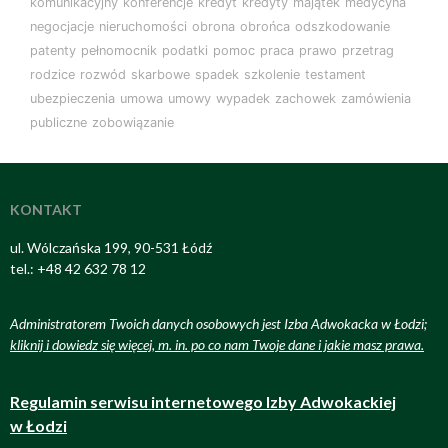
komunikacyjny
konferencje
kredyt
kredyty
majątek
medycyna
negocjacje
nieruchomości
obrona
obrońca
odszkodowanie
patenty
pełnomocnik
podatki
pomoc
praca
prawo
przetrag
rodzice
rozwód
skarbowe
spadek
szkolenie
testament
ubezpieczenia
umowa
umowy
wypadek
zachowek
zamówienia
publiczne
zobowiązanie
KONTAKT
ul. Wólczańska 199, 90-531 Łódź
tel.: +48 42 632 78 12
Administratorem Twoich danych osobowych jest Izba Adwokacka w Łodzi;
kliknij i dowiedz się więcej, m. in. po co nam Twoje dane i jakie masz prawa
.
Regulamin serwisu internetowego Izby Adwokackiej
w Łodzi