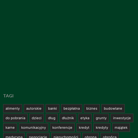
TAGI
alimenty
autorskie
banki
bezpłatna
biznes
budowlane
do pobrania
dzieci
dług
dłużnik
etyka
grunty
inwestycje
karne
komunikacyjny
konferencje
kredyt
kredyty
majątek
medycyna
negocjacje
nieruchomości
obrona
obrońca