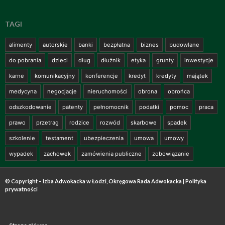
TAGI
alimenty
autorskie
banki
bezpłatna
biznes
budowlane
do pobrania
dzieci
dług
dłużnik
etyka
grunty
inwestycje
karne
komunikacyjny
konferencje
kredyt
kredyty
majątek
medycyna
negocjacje
nieruchomości
obrona
obrońca
odszkodowanie
patenty
pełnomocnik
podatki
pomoc
praca
prawo
przetrag
rodzice
rozwód
skarbowe
spadek
szkolenie
testament
ubezpieczenia
umowa
umowy
wypadek
zachowek
zamówienia publiczne
zobowiązanie
© Copyright – Izba Adwokacka w Łodzi, Okręgowa Rada Adwokacka |
Polityka
prywatności