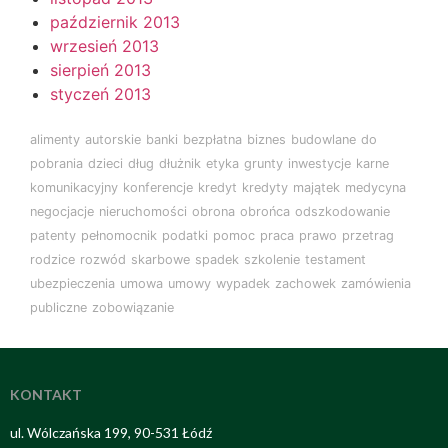
październik 2013
wrzesień 2013
sierpień 2013
styczeń 2013
alimenty
autorskie
banki
bezpłatna
biznes
budowlane
do
pobrania
dzieci
dług
dłużnik
etyka
grunty
inwestycje
karne
komunikacyjny
konferencje
kredyt
kredyty
majątek
medycyna
negocjacje
nieruchomości
obrona
obrońca
odszkodowanie
patenty
pełnomocnik
podatki
pomoc
praca
prawo
przetrag
rodzice
rozwód
skarbowe
spadek
szkolenie
testament
ubezpieczenia
umowa
umowy
wypadek
zachowek
zamówienia
publiczne
zobowiązanie
KONTAKT
ul. Wólczańska 199, 90-531 Łódź