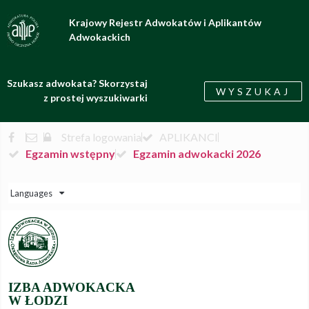
Krajowy Rejestr Adwokatów i Aplikantów
Adwokackich
Szukasz adwokata? Skorzystaj
WYSZUKAJ
z prostej wyszukiwarki
Strefa logowania
APLIKANCI
Egzamin wstępny
Egzamin adwokacki 2026
Languages
IZBA ADWOKACKA
W ŁODZI