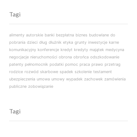
Tagi
alimenty
autorskie
banki
bezpłatna
biznes
budowlane
do
pobrania
dzieci
dług
dłużnik
etyka
grunty
inwestycje
karne
komunikacyjny
konferencje
kredyt
kredyty
majątek
medycyna
negocjacje
nieruchomości
obrona
obrońca
odszkodowanie
patenty
pełnomocnik
podatki
pomoc
praca
prawo
przetrag
rodzice
rozwód
skarbowe
spadek
szkolenie
testament
ubezpieczenia
umowa
umowy
wypadek
zachowek
zamówienia
publiczne
zobowiązanie
Tagi