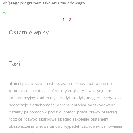
objętego programem szkolenia zawodowego.
WIĘCEJ
1
2
Ostatnie wpisy
Tagi
alimenty
autorskie
banki
bezpłatna
biznes
budowlane
do
pobrania
dzieci
dług
dłużnik
etyka
grunty
inwestycje
karne
komunikacyjny
konferencje
kredyt
kredyty
majątek
medycyna
negocjacje
nieruchomości
obrona
obrońca
odszkodowanie
patenty
pełnomocnik
podatki
pomoc
praca
prawo
przetrag
rodzice
rozwód
skarbowe
spadek
szkolenie
testament
ubezpieczenia
umowa
umowy
wypadek
zachowek
zamówienia