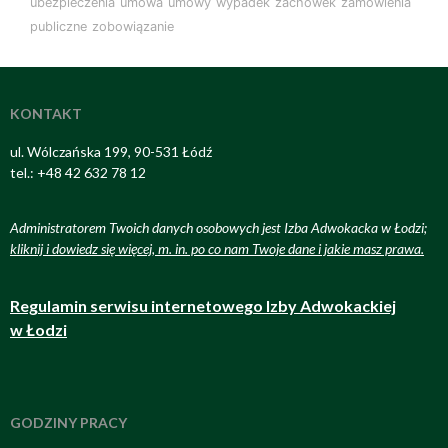
ubezpieczenia
umowa
umowy
wypadek
zachowek
zamówienia
publiczne
zobowiązanie
KONTAKT
ul. Wólczańska 199, 90-531 Łódź
tel.: +48 42 632 78 12
Administratorem Twoich danych osobowych jest Izba Adwokacka w Łodzi;
kliknij i dowiedz się więcej, m. in. po co nam Twoje dane i jakie masz prawa
.
Regulamin serwisu internetowego Izby Adwokackiej
w Łodzi
GODZINY PRACY