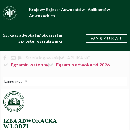
Krajowy Rejestr Adwokatów i Aplikantów
Adwokackich
Szukasz adwokata? Skorzystaj
WYSZUKAJ
z prostej wyszukiwarki
Strefa logowania
APLIKANCI
Egzamin wstępny
Egzamin adwokacki 2026
Languages
IZBA ADWOKACKA
W ŁODZI