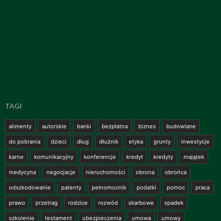
TAGI
alimenty
autorskie
banki
bezpłatna
biznes
budowlane
do pobrania
dzieci
dług
dłużnik
etyka
grunty
inwestycje
karne
komunikacyjny
konferencje
kredyt
kredyty
majątek
medycyna
negocjacje
nieruchomości
obrona
obrońca
odszkodowanie
patenty
pełnomocnik
podatki
pomoc
praca
prawo
przetrag
rodzice
rozwód
skarbowe
spadek
szkolenie
testament
ubezpieczenia
umowa
umowy