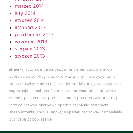
marzec 2014
luty 2014
styczeń 2014
listopad 2013
październik 2013
wrzesień 2013
sierpień 2013
styczeń 2013
alimenty
autorskie
banki
bezpłatna
biznes
budowlane
do
pobrania
dzieci
dług
dłużnik
etyka
grunty
inwestycje
karne
komunikacyjny
konferencje
kredyt
kredyty
majątek
medycyna
negocjacje
nieruchomości
obrona
obrońca
odszkodowanie
patenty
pełnomocnik
podatki
pomoc
praca
prawo
przetrag
rodzice
rozwód
skarbowe
spadek
szkolenie
testament
ubezpieczenia
umowa
umowy
wypadek
zachowek
zamówienia
publiczne
zobowiązanie