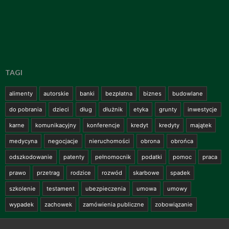
TAGI
alimenty
autorskie
banki
bezpłatna
biznes
budowlane
do pobrania
dzieci
dług
dłużnik
etyka
grunty
inwestycje
karne
komunikacyjny
konferencje
kredyt
kredyty
majątek
medycyna
negocjacje
nieruchomości
obrona
obrońca
odszkodowanie
patenty
pełnomocnik
podatki
pomoc
praca
prawo
przetrag
rodzice
rozwód
skarbowe
spadek
szkolenie
testament
ubezpieczenia
umowa
umowy
wypadek
zachowek
zamówienia publiczne
zobowiązanie