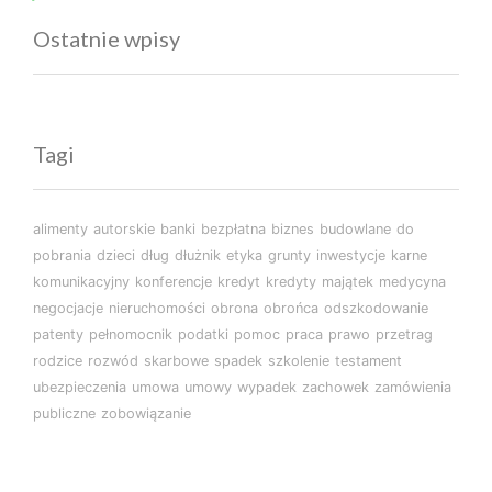
Ostatnie wpisy
Tagi
alimenty
autorskie
banki
bezpłatna
biznes
budowlane
do
pobrania
dzieci
dług
dłużnik
etyka
grunty
inwestycje
karne
komunikacyjny
konferencje
kredyt
kredyty
majątek
medycyna
negocjacje
nieruchomości
obrona
obrońca
odszkodowanie
patenty
pełnomocnik
podatki
pomoc
praca
prawo
przetrag
rodzice
rozwód
skarbowe
spadek
szkolenie
testament
ubezpieczenia
umowa
umowy
wypadek
zachowek
zamówienia
publiczne
zobowiązanie