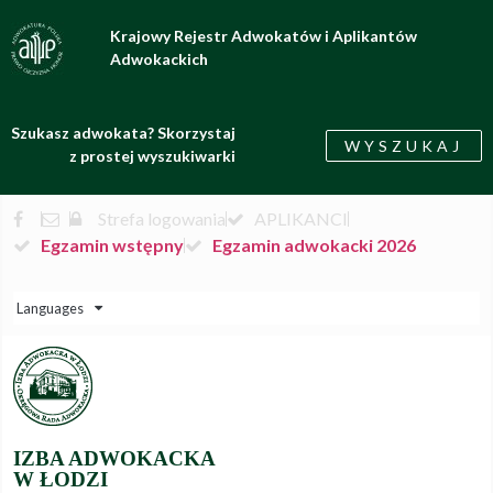
Krajowy Rejestr Adwokatów i Aplikantów
Adwokackich
Szukasz adwokata? Skorzystaj
WYSZUKAJ
z prostej wyszukiwarki
Strefa logowania
APLIKANCI
Egzamin wstępny
Egzamin adwokacki 2026
Languages
IZBA ADWOKACKA
W ŁODZI