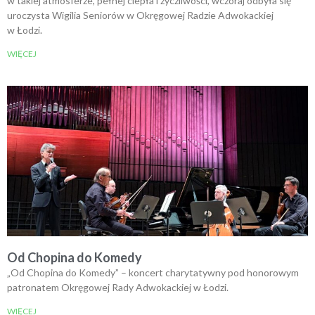
w takiej atmosferze, pełnej ciepła i życzliwości, wczoraj odbyła się
uroczysta Wigilia Seniorów w Okręgowej Radzie Adwokackiej
w Łodzi.
WIĘCEJ
Od Chopina do Komedy
„Od Chopina do Komedy” – koncert charytatywny pod honorowym
patronatem Okręgowej Rady Adwokackiej w Łodzi.
WIĘCEJ