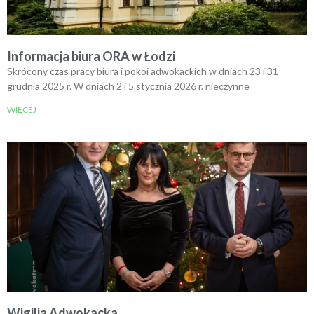
Informacja biura ORA w Łodzi
Skrócony czas pracy biura i pokoi adwokackich w dniach 23 i 31
grudnia 2025 r. W dniach 2 i 5 stycznia 2026 r. nieczynne
WIĘCEJ
Wigilia Adwokacka