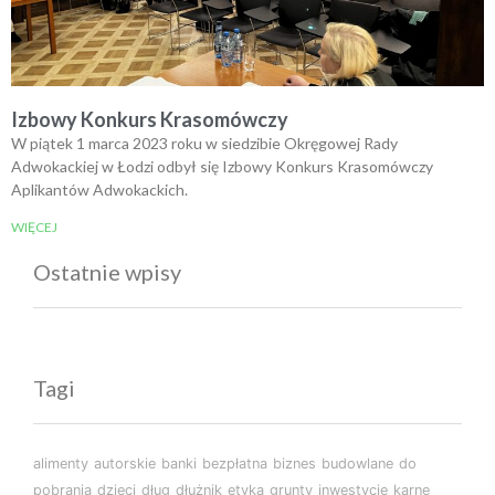
Izbowy Konkurs Krasomówczy
W piątek 1 marca 2023 roku w siedzibie Okręgowej Rady
Adwokackiej w Łodzi odbył się Izbowy Konkurs Krasomówczy
Aplikantów Adwokackich.
WIĘCEJ
Ostatnie wpisy
Tagi
alimenty
autorskie
banki
bezpłatna
biznes
budowlane
do
pobrania
dzieci
dług
dłużnik
etyka
grunty
inwestycje
karne