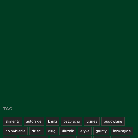
TAGI
alimenty
autorskie
banki
bezpłatna
biznes
budowlane
do pobrania
dzieci
dług
dłużnik
etyka
grunty
inwestycje