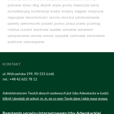
pobrania
dzieci
dług
dłużnik
etyka
grunty
inwestycje
karne
komunikacyjny
konferencje
kredyt
kredyty
majątek
medycyna
negocjacje
nieruchomości
obrona
obrońca
odszkodowanie
patenty
pełnomocnik
podatki
pomoc
praca
prawo
przetrag
rodzice
rozwód
skarbowe
spadek
szkolenie
testament
ubezpieczenia
umowa
umowy
wypadek
zachowek
zamówienia
publiczne
zobowiązanie
KONTAKT
ul. Wólczańska 199, 90-531 Łódź
tel.: +48 42 632 78 12
Administratorem Twoich danych osobowych jest Izba Adwokacka w Łodzi;
kliknij i dowiedz się więcej, m. in. po co nam Twoje dane i jakie masz prawa
.
Regulamin serwisu internetowego Izby Adwokackiej