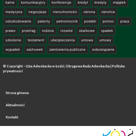
karne
komunikacyjny
konferencje
kredyt
kredyty
majątek
medycyna
negocjacje
nieruchomości
obrona
obrońca
odszkodowanie
patenty
pełnomocnik
podatki
pomoc
praca
prawo
przetrag
rodzice
rozwód
skarbowe
spadek
szkolenie
testament
ubezpieczenia
umowa
umowy
wypadek
zachowek
zamówienia publiczne
zobowiązanie
© Copyright – Izba Adwokacka w Łodzi, Okręgowa Rada Adwokacka |
Polityka
prywatności
Strona główna
Aktualności
Kontakt