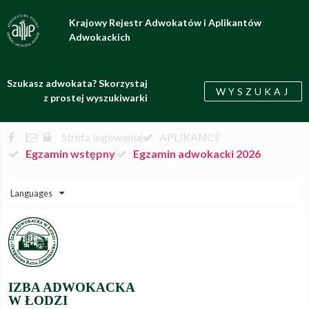
Krajowy Rejestr Adwokatów i Aplikantów
Adwokackich
Szukasz adwokata? Skorzystaj
WYSZUKAJ
z prostej wyszukiwarki
Strefa logowania
APLIKANCI
Egzamin wstępny
Egzamin adwokacki 2026
Languages
IZBA ADWOKACKA
W ŁODZI