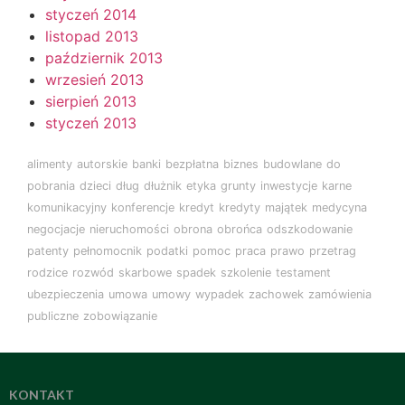
styczeń 2014
listopad 2013
październik 2013
wrzesień 2013
sierpień 2013
styczeń 2013
alimenty
autorskie
banki
bezpłatna
biznes
budowlane
do
pobrania
dzieci
dług
dłużnik
etyka
grunty
inwestycje
karne
komunikacyjny
konferencje
kredyt
kredyty
majątek
medycyna
negocjacje
nieruchomości
obrona
obrońca
odszkodowanie
patenty
pełnomocnik
podatki
pomoc
praca
prawo
przetrag
rodzice
rozwód
skarbowe
spadek
szkolenie
testament
ubezpieczenia
umowa
umowy
wypadek
zachowek
zamówienia
publiczne
zobowiązanie
KONTAKT