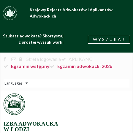
Krajowy Rejestr Adwokatów i Aplikantów
Adwokackich
Szukasz adwokata? Skorzystaj
WYSZUKAJ
z prostej wyszukiwarki
Strefa logowania
APLIKANCI
Egzamin wstępny
Egzamin adwokacki 2026
Languages
IZBA ADWOKACKA
W ŁODZI