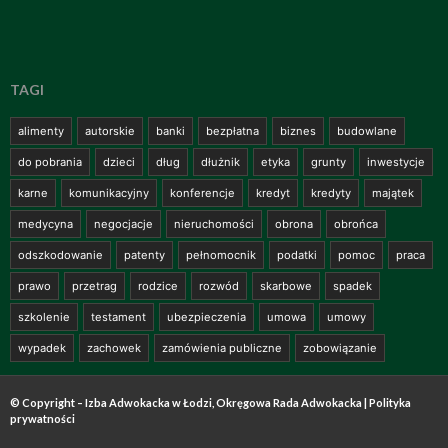
TAGI
alimenty
autorskie
banki
bezpłatna
biznes
budowlane
do pobrania
dzieci
dług
dłużnik
etyka
grunty
inwestycje
karne
komunikacyjny
konferencje
kredyt
kredyty
majątek
medycyna
negocjacje
nieruchomości
obrona
obrońca
odszkodowanie
patenty
pełnomocnik
podatki
pomoc
praca
prawo
przetrag
rodzice
rozwód
skarbowe
spadek
szkolenie
testament
ubezpieczenia
umowa
umowy
wypadek
zachowek
zamówienia publiczne
zobowiązanie
© Copyright – Izba Adwokacka w Łodzi, Okręgowa Rada Adwokacka |
Polityka
prywatności