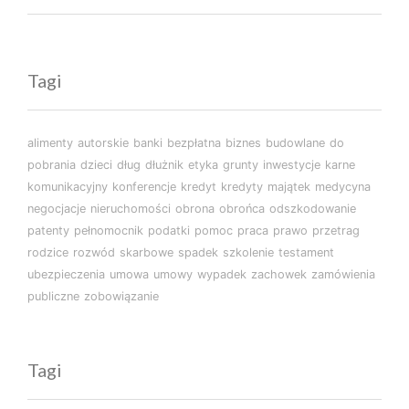
Tagi
alimenty
autorskie
banki
bezpłatna
biznes
budowlane
do
pobrania
dzieci
dług
dłużnik
etyka
grunty
inwestycje
karne
komunikacyjny
konferencje
kredyt
kredyty
majątek
medycyna
negocjacje
nieruchomości
obrona
obrońca
odszkodowanie
patenty
pełnomocnik
podatki
pomoc
praca
prawo
przetrag
rodzice
rozwód
skarbowe
spadek
szkolenie
testament
ubezpieczenia
umowa
umowy
wypadek
zachowek
zamówienia
publiczne
zobowiązanie
Tagi