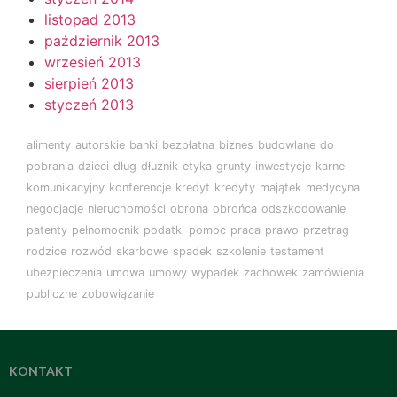
listopad 2013
październik 2013
wrzesień 2013
sierpień 2013
styczeń 2013
alimenty
autorskie
banki
bezpłatna
biznes
budowlane
do
pobrania
dzieci
dług
dłużnik
etyka
grunty
inwestycje
karne
komunikacyjny
konferencje
kredyt
kredyty
majątek
medycyna
negocjacje
nieruchomości
obrona
obrońca
odszkodowanie
patenty
pełnomocnik
podatki
pomoc
praca
prawo
przetrag
rodzice
rozwód
skarbowe
spadek
szkolenie
testament
ubezpieczenia
umowa
umowy
wypadek
zachowek
zamówienia
publiczne
zobowiązanie
KONTAKT