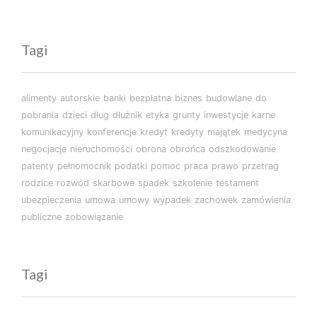
Tagi
alimenty
autorskie
banki
bezpłatna
biznes
budowlane
do
pobrania
dzieci
dług
dłużnik
etyka
grunty
inwestycje
karne
komunikacyjny
konferencje
kredyt
kredyty
majątek
medycyna
negocjacje
nieruchomości
obrona
obrońca
odszkodowanie
patenty
pełnomocnik
podatki
pomoc
praca
prawo
przetrag
rodzice
rozwód
skarbowe
spadek
szkolenie
testament
ubezpieczenia
umowa
umowy
wypadek
zachowek
zamówienia
publiczne
zobowiązanie
Tagi