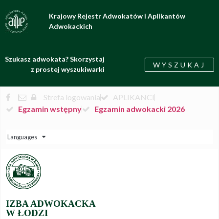
Krajowy Rejestr Adwokatów i Aplikantów
Adwokackich
Szukasz adwokata? Skorzystaj
WYSZUKAJ
z prostej wyszukiwarki
Strefa logowania
APLIKANCI
Egzamin wstępny
Egzamin adwokacki 2026
Languages
IZBA ADWOKACKA
W ŁODZI