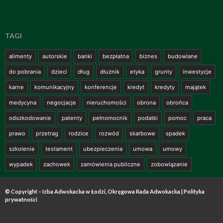
TAGI
alimenty
autorskie
banki
bezpłatna
biznes
budowlane
do pobrania
dzieci
dług
dłużnik
etyka
grunty
inwestycje
karne
komunikacyjny
konferencje
kredyt
kredyty
majątek
medycyna
negocjacje
nieruchomości
obrona
obrońca
odszkodowanie
patenty
pełnomocnik
podatki
pomoc
praca
prawo
przetrag
rodzice
rozwód
skarbowe
spadek
szkolenie
testament
ubezpieczenia
umowa
umowy
wypadek
zachowek
zamówienia publiczne
zobowiązanie
© Copyright – Izba Adwokacka w Łodzi, Okręgowa Rada Adwokacka |
Polityka
prywatności