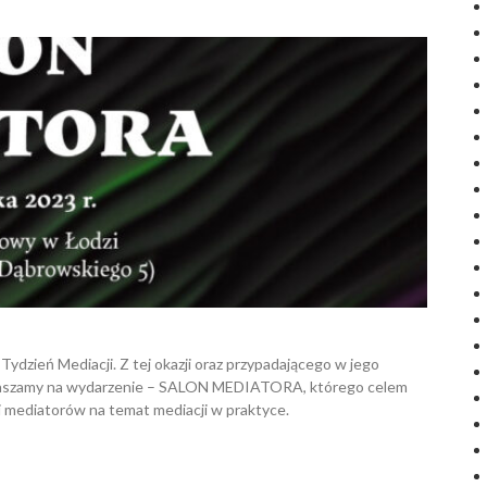
ydzień Mediacji. Z tej okazji oraz przypadającego w jego
zapraszamy na wydarzenie – SALON MEDIATORA, którego celem
i mediatorów na temat mediacji w praktyce.