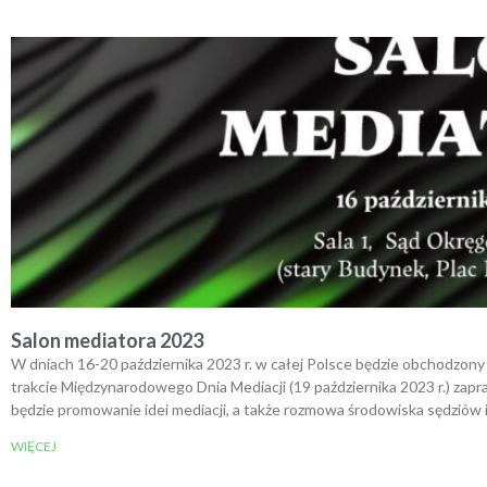
Salon mediatora 2023
W dniach 16-20 października 2023 r. w całej Polsce będzie obchodzony T
trakcie Międzynarodowego Dnia Mediacji (19 października 2023 r.) 
będzie promowanie idei mediacji, a także rozmowa środowiska sędziów 
WIĘCEJ