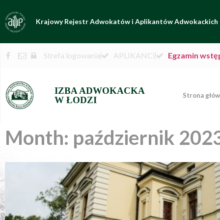
Krajowy Rejestr Adwokatów i Aplikantów Adwokackich
Strefa logowania
APLIKANCI
Egzamin wstę
IZBA ADWOKACKA
Strona głó
W ŁODZI
Month: październik 202