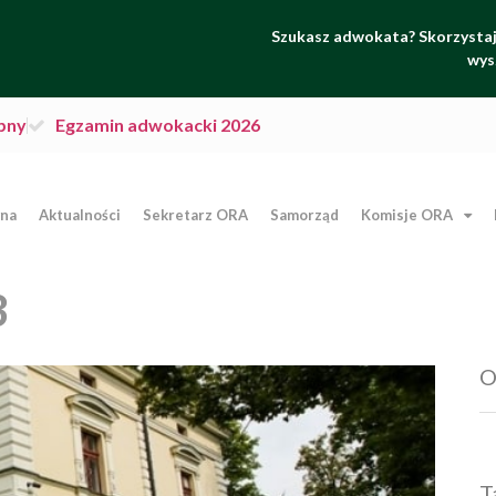
Szukasz adwokata? Skorzystaj 
wys
pny
Egzamin adwokacki 2026
wna
Aktualności
Sekretarz ORA
Samorząd
Komisje ORA
3
O
T