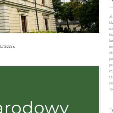
al
bi
dz
in
ko
ka 2023 r.
m
ob
pa
pr
r
te
u
za
T