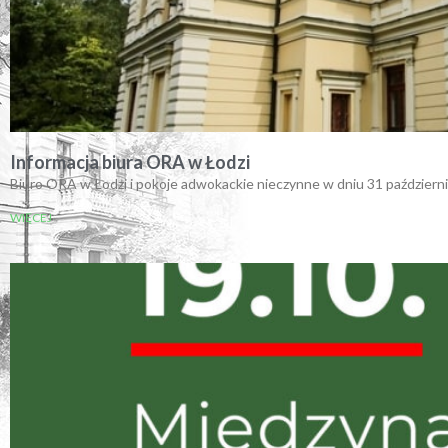
Informacja biura ORA w Łodzi
Biuro ORA w Łodzi i pokoje adwokackie nieczynne w dniu 31 październi
WIĘCEJ