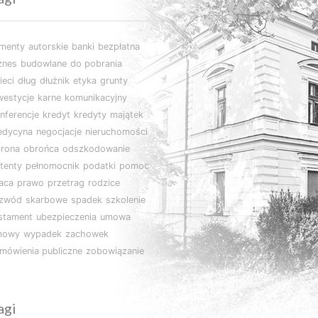
imenty
autorskie
banki
bezpłatna
znes
budowlane
do pobrania
ieci
dług
dłużnik
etyka
grunty
westycje
karne
komunikacyjny
nferencje
kredyt
kredyty
majątek
edycyna
negocjacje
nieruchomości
rona
obrońca
odszkodowanie
tenty
pełnomocnik
podatki
pomoc
aca
prawo
przetrag
rodzice
ozwód
skarbowe
spadek
szkolenie
stament
ubezpieczenia
umowa
mowy
wypadek
zachowek
mówienia publiczne
zobowiązanie
agi