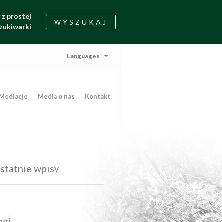
z prostej
WYSZUKAJ
zukiwarki
Languages
Mediacje
Media o nas
Kontakt
statnie wpisy
agi