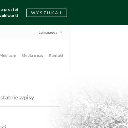
z prostej
WYSZUKAJ
zukiwarki
Languages
Mediacje
Media o nas
Kontakt
statnie wpisy
agi