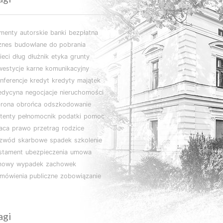
imenty
autorskie
banki
bezpłatna
znes
budowlane
do pobrania
ieci
dług
dłużnik
etyka
grunty
westycje
karne
komunikacyjny
nferencje
kredyt
kredyty
majątek
edycyna
negocjacje
nieruchomości
rona
obrońca
odszkodowanie
tenty
pełnomocnik
podatki
pomoc
aca
prawo
przetrag
rodzice
ozwód
skarbowe
spadek
szkolenie
stament
ubezpieczenia
umowa
mowy
wypadek
zachowek
mówienia publiczne
zobowiązanie
agi