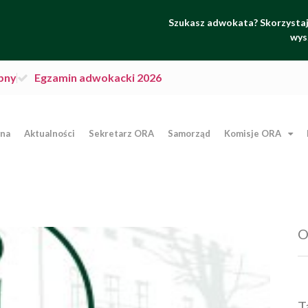
Szukasz adwokata? Skorzystaj 
wys
pny
Egzamin adwokacki 2026
wna
Aktualności
Sekretarz ORA
Samorząd
Komisje ORA
O
T