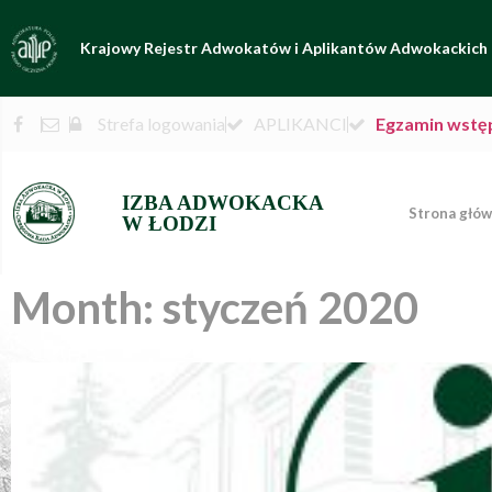
Krajowy Rejestr Adwokatów i Aplikantów Adwokackich
Strefa logowania
APLIKANCI
Egzamin wstę
IZBA ADWOKACKA
Strona głó
W ŁODZI
Month: styczeń 2020