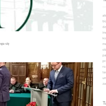
al
bi
dz
in
ko
ega się
m
ob
pa
pr
r
te
u
za
T