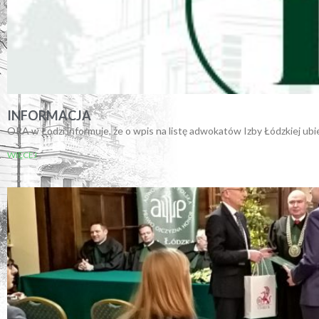
INFORMACJA
ORA w Łodzi informuje, że o wpis na listę adwokatów Izby Łódzkiej ubi
WIĘCEJ