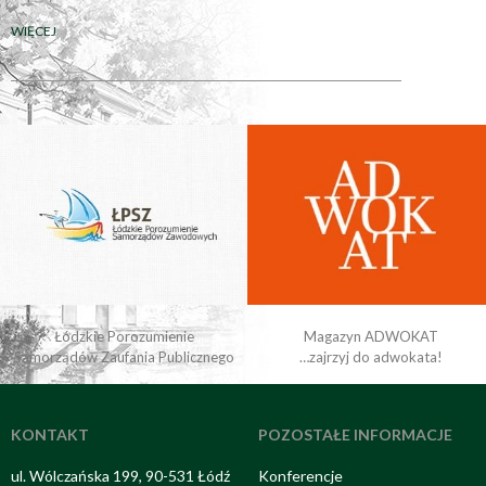
WIĘCEJ
Łódzkie Porozumienie
Magazyn ADWOKAT
Samorządów Zaufania Publicznego
…zajrzyj do adwokata!
KONTAKT
POZOSTAŁE INFORMACJE
ul. Wólczańska 199, 90-531 Łódź
Konferencje