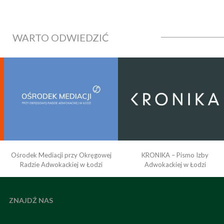
WARTO ODWIEDZIĆ
Ośrodek Mediacji przy Okręgowej
KRONIKA – Pismo Izby
Radzie Adwokackiej w Łodzi
Adwokackiej w Łodzi
ZNAJDŹ NAS