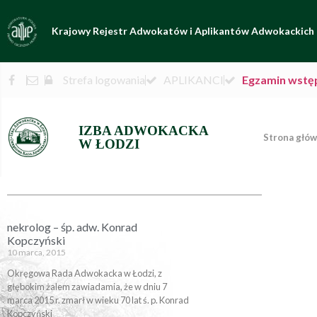
Krajowy Rejestr Adwokatów i Aplikantów Adwokackich
Strefa logowania
APLIKANCI
Egzamin wstę
IZBA ADWOKACKA
Strona głó
W ŁODZI
nekrolog – śp. adw. Konrad
Kopczyński
10 marca, 2015
Okręgowa Rada Adwokacka w Łodzi, z
głębokim żalem zawiadamia, że w dniu 7
marca 2015 r. zmarł w wieku 70 lat ś. p. Konrad
Kopczyński