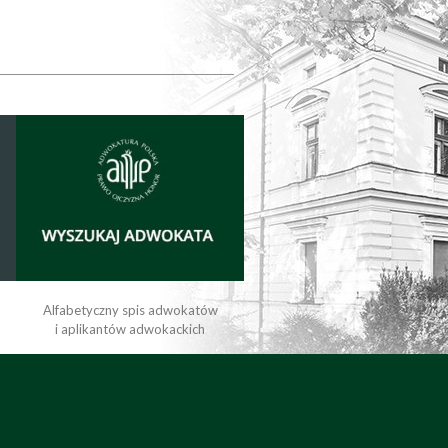
Alfabetyczny spis adwokatów
i aplikantów adwokackich