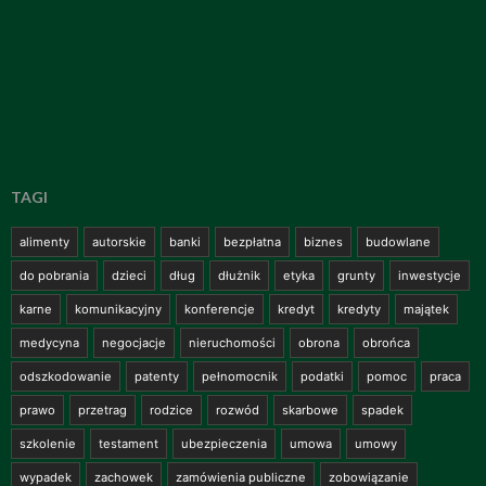
TAGI
alimenty
autorskie
banki
bezpłatna
biznes
budowlane
do pobrania
dzieci
dług
dłużnik
etyka
grunty
inwestycje
karne
komunikacyjny
konferencje
kredyt
kredyty
majątek
medycyna
negocjacje
nieruchomości
obrona
obrońca
odszkodowanie
patenty
pełnomocnik
podatki
pomoc
praca
prawo
przetrag
rodzice
rozwód
skarbowe
spadek
szkolenie
testament
ubezpieczenia
umowa
umowy
wypadek
zachowek
zamówienia publiczne
zobowiązanie