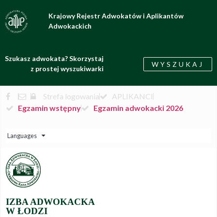
Krajowy Rejestr Adwokatów i Aplikantów
Adwokackich
Szukasz adwokata? Skorzystaj
WYSZUKAJ
z prostej wyszukiwarki
Strefa logowania
APLIKANCI
Egzamin wstępny
Egzamin adwokacki 2026
Languages
IZBA ADWOKACKA
W ŁODZI