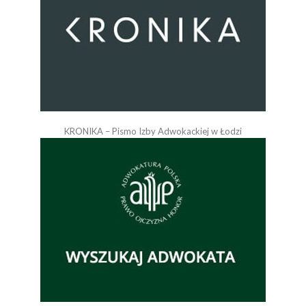
KRONIKA – Pismo Izby Adwokackiej w Łodzi