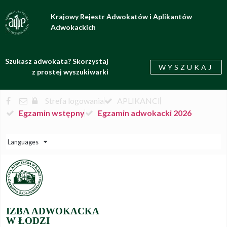
Krajowy Rejestr Adwokatów i Aplikantów
Adwokackich
Szukasz adwokata? Skorzystaj
WYSZUKAJ
z prostej wyszukiwarki
Strefa logowania
APLIKANCI
Egzamin wstępny
Egzamin adwokacki 2026
Languages
IZBA ADWOKACKA
W ŁODZI