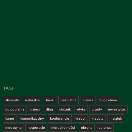
TAGI
alimenty
autorskie
banki
bezpłatna
biznes
budowlane
do pobrania
dzieci
dług
dłużnik
etyka
grunty
inwestycje
karne
komunikacyjny
konferencje
kredyt
kredyty
majątek
medycyna
negocjacje
nieruchomości
obrona
obrońca