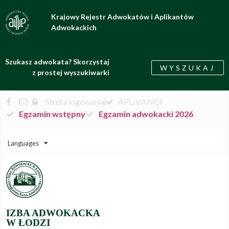
Krajowy Rejestr Adwokatów i Aplikantów
Adwokackich
Szukasz adwokata? Skorzystaj
WYSZUKAJ
z prostej wyszukiwarki
Strefa logowania
APLIKANCI
Egzamin wstępny
Egzamin adwokacki 2026
Languages
IZBA ADWOKACKA
W ŁODZI