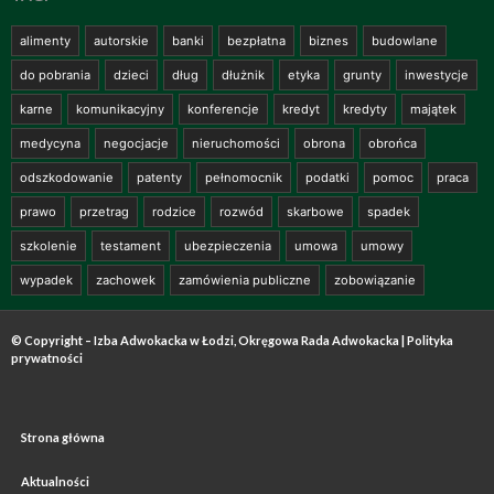
alimenty
autorskie
banki
bezpłatna
biznes
budowlane
do pobrania
dzieci
dług
dłużnik
etyka
grunty
inwestycje
karne
komunikacyjny
konferencje
kredyt
kredyty
majątek
medycyna
negocjacje
nieruchomości
obrona
obrońca
odszkodowanie
patenty
pełnomocnik
podatki
pomoc
praca
prawo
przetrag
rodzice
rozwód
skarbowe
spadek
szkolenie
testament
ubezpieczenia
umowa
umowy
wypadek
zachowek
zamówienia publiczne
zobowiązanie
© Copyright – Izba Adwokacka w Łodzi, Okręgowa Rada Adwokacka |
Polityka
prywatności
Strona główna
Aktualności