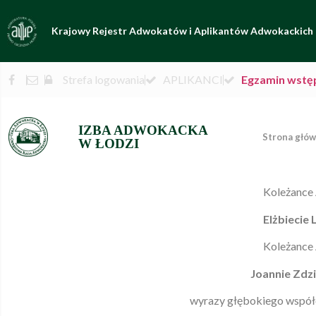
Krajowy Rejestr Adwokatów i Aplikantów Adwokackich
Strefa logowania
APLIKANCI
Egzamin wstę
IZBA ADWOKACKA
Strona głó
W ŁODZI
Koleżance
Elżbiecie 
Koleżance
Joannie Zdz
wyrazy głębokiego współ