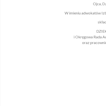
Ojca, D
W imieniu adwokatów Iz
skła
DZIE
i Okręgowa Rada A
oraz pracowni