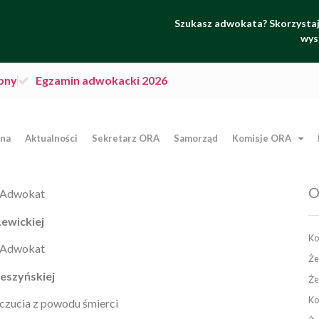
Szukasz adwokata? Skorzystaj 
wys
pny
Egzamin adwokacki 2026
wna
Aktualności
Sekretarz ORA
Samorząd
Komisje ORA
O
 Adwokat
Lewickiej
Ko
 Adwokat
Że
ieszyńskiej
Że
Ko
czucia z powodu śmierci