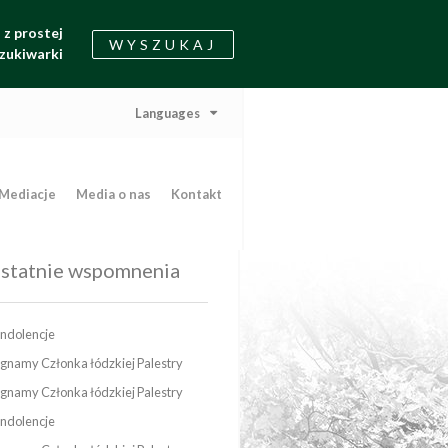
z prostej
WYSZUKAJ
zukiwarki
Languages
Mediacje
Media o nas
Kontakt
statnie wspomnenia
ndolencje
gnamy Członka łódzkiej Palestry
gnamy Członka łódzkiej Palestry
ndolencje