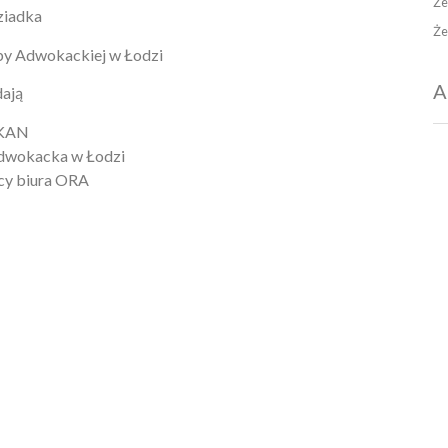
Że
ziadka
Że
by Adwokackiej w Łodzi
A
dają
KAN
dwokacka w Łodzi
cy biura ORA