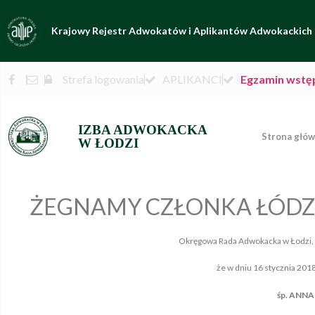
Krajowy Rejestr Adwokatów i Aplikantów Adwokackich
Strefa logowania
APLIKANCI
Egzamin wstę
IZBA ADWOKACKA
Strona głó
W ŁODZI
ŻEGNAMY CZŁONKA ŁÓDZK
Okręgowa Rada Adwokacka w Łodzi, 
że w dniu 16 stycznia 2018
śp. ANNA