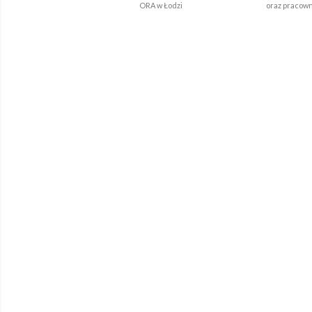
ORA w Łodzi
oraz pracownicy B