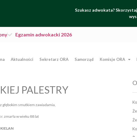
Szukasz adwokata? Skorzystaj 
wys
pny
Egzamin adwokacki 2026
wna
Aktualności
Sekretarz ORA
Samorząd
Komisje ORA
O
IEJ PALESTRY
Ko
z głębokim smutkiem zawiadamia,
Że
 r. zmarła w wieku 88 lat
Że
 KIELAN
Ko