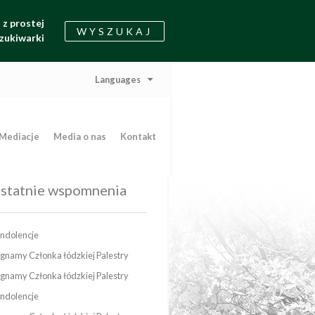
z prostej
WYSZUKAJ
zukiwarki
Languages
Mediacje
Media o nas
Kontakt
statnie wspomnenia
ndolencje
gnamy Członka łódzkiej Palestry
gnamy Członka łódzkiej Palestry
ndolencje