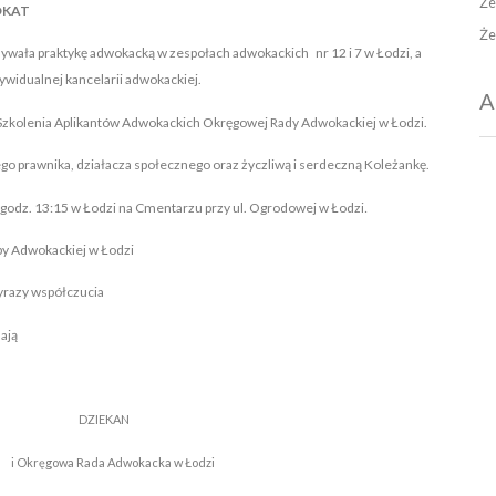
Że
KAT
Że
ywała praktykę adwokacką w zespołach adwokackich nr 12 i 7 w Łodzi, a
ywidualnej kancelarii adwokackiej.
A
 Szkolenia Aplikantów Adwokackich Okręgowej Rady Adwokackiej w Łodzi.
o prawnika, działacza społecznego oraz życzliwą i serdeczną Koleżankę.
o godz. 13:15 w Łodzi na Cmentarzu przy ul. Ogrodowej w Łodzi
.
y Adwokackiej w Łodzi
yrazy współczucia
ają
ZIEKAN
owa Rada Adwokacka w Łodzi