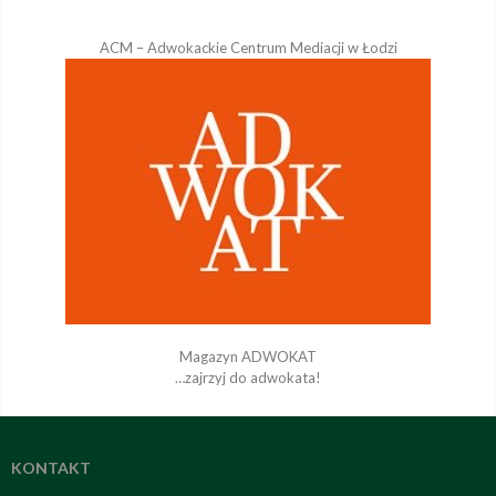
ACM – Adwokackie Centrum Mediacji w Łodzi
Magazyn ADWOKAT
…zajrzyj do adwokata!
KONTAKT