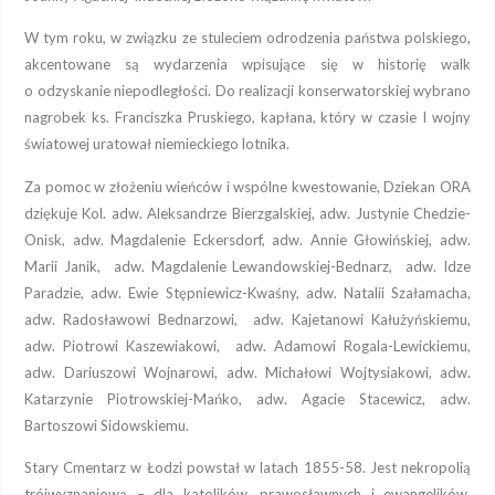
W tym roku, w związku ze stuleciem odrodzenia państwa polskiego,
akcentowane są wydarzenia wpisujące się w historię walk
o odzyskanie niepodległości. Do realizacji konserwatorskiej wybrano
nagrobek ks. Franciszka Pruskiego, kapłana, który w czasie I wojny
światowej uratował niemieckiego lotnika.
Za pomoc w złożeniu wieńców i wspólne kwestowanie, Dziekan ORA
dziękuje Kol. adw. Aleksandrze Bierzgalskiej, adw. Justynie Chedzie-
Onisk, adw. Magdalenie Eckersdorf, adw. Annie Głowińskiej, adw.
Marii Janik, adw. Magdalenie Lewandowskiej-Bednarz, adw. Idze
Paradzie, adw. Ewie Stępniewicz-Kwaśny, adw. Natalii Szałamacha,
adw. Radosławowi Bednarzowi, adw. Kajetanowi Kałużyńskiemu,
adw. Piotrowi Kaszewiakowi, adw. Adamowi Rogala-Lewickiemu,
adw. Dariuszowi Wojnarowi, adw. Michałowi Wojtysiakowi, adw.
Katarzynie Piotrowskiej-Mańko, adw. Agacie Stacewicz, adw.
Bartoszowi Sidowskiemu.
Stary Cmentarz w Łodzi powstał w latach 1855-58. Jest nekropolią
trójwyznaniową – dla katolików, prawosławnych i ewangelików.