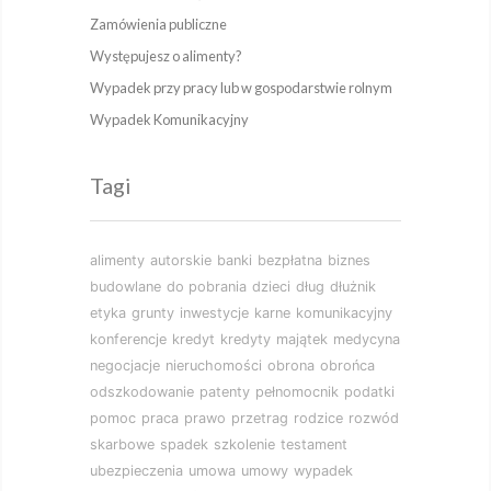
Zamówienia publiczne
Występujesz o alimenty?
Wypadek przy pracy lub w gospodarstwie rolnym
Wypadek Komunikacyjny
Tagi
alimenty
autorskie
banki
bezpłatna
biznes
budowlane
do pobrania
dzieci
dług
dłużnik
etyka
grunty
inwestycje
karne
komunikacyjny
konferencje
kredyt
kredyty
majątek
medycyna
negocjacje
nieruchomości
obrona
obrońca
odszkodowanie
patenty
pełnomocnik
podatki
pomoc
praca
prawo
przetrag
rodzice
rozwód
skarbowe
spadek
szkolenie
testament
ubezpieczenia
umowa
umowy
wypadek