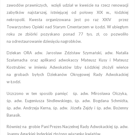
zawodów prawniczych, wzięli udział w kweście na rzecz renowacji
zabytków najstarszej, istniejącej od połowy XIX w., łódzkiej
nekropolii. Kwesta organizowana jest po raz XXIV przez
Towarzystwo Opieki nad Starym Cmentarzem w Łodzi. W ubiegłym
roku ze zbiórki pozyskano ponad 77 tys. zł, co pozwoliło
na odrestaurowanie dziesięciu nagrobków.
D
ziekan ORA adw. Jarosław Zdzisław Szymański, adw. Natalia
Szałamacha oraz aplikanci adwokaccy Mateusz Kusy i Mateusz
Kostrubiec w imieniu Adwokatów Izby Łódzkiej złożyli wieńce
na grobach byłych Dziekanów Okręgowej Rady Adwokackiej
w Łodzi.
Uczczono w ten sposób pamięć śp. adw. Mirosława Olczyka,
śp. adw. Eugeniusza Sindlewskiego, śp. adw. Bogdana Schmidta,
śp. adw. Andrzeja Kerna, śp. adw. Józefa Zejdy i śp. adw. Bożenny
Banasik.
Również na grobie Pani Prezes Naczelnej Rady Adwokackiej śp. adw.
Joanny Agackiej-Indeckiej złożono wiązankę kwiatów.