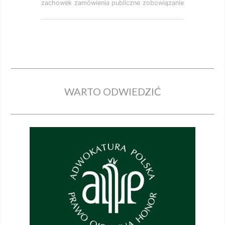
zachowek
zamówienia publiczne
zobowiązanie
WARTO ODWIEDZIĆ