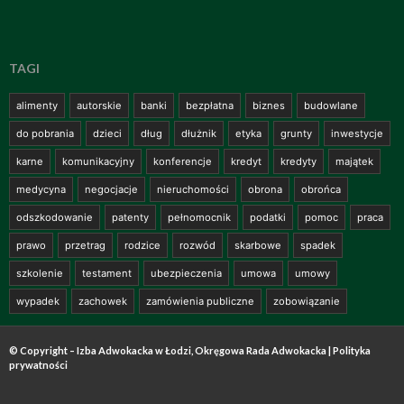
TAGI
alimenty
autorskie
banki
bezpłatna
biznes
budowlane
do pobrania
dzieci
dług
dłużnik
etyka
grunty
inwestycje
karne
komunikacyjny
konferencje
kredyt
kredyty
majątek
medycyna
negocjacje
nieruchomości
obrona
obrońca
odszkodowanie
patenty
pełnomocnik
podatki
pomoc
praca
prawo
przetrag
rodzice
rozwód
skarbowe
spadek
szkolenie
testament
ubezpieczenia
umowa
umowy
wypadek
zachowek
zamówienia publiczne
zobowiązanie
© Copyright – Izba Adwokacka w Łodzi, Okręgowa Rada Adwokacka |
Polityka
prywatności