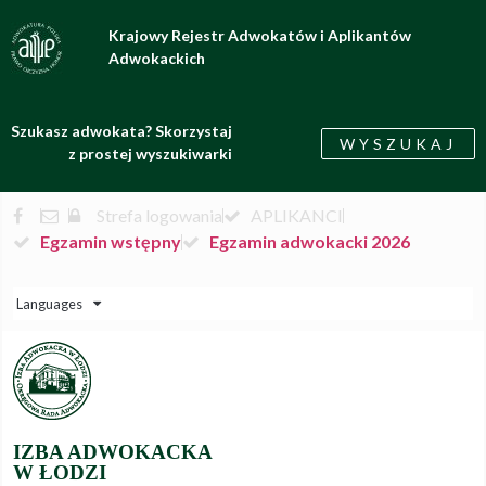
Krajowy Rejestr Adwokatów i Aplikantów
Adwokackich
Szukasz adwokata? Skorzystaj
WYSZUKAJ
z prostej wyszukiwarki
Strefa logowania
APLIKANCI
Egzamin wstępny
Egzamin adwokacki 2026
Languages
IZBA ADWOKACKA
W ŁODZI