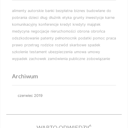
alimenty
autorskie
banki
bezpłatna
biznes
budowlane
do
pobrania
dzieci
dług
dłużnik
etyka
grunty
inwestycje
karne
komunikacyjny
konferencje
kredyt
kredyty
majątek
medycyna
negocjacje
nieruchomości
obrona
obrońca
odszkodowanie
patenty
pełnomocnik
podatki
pomoc
praca
prawo
przetrag
rodzice
rozwód
skarbowe
spadek
szkolenie
testament
ubezpieczenia
umowa
umowy
wypadek
zachowek
zamówienia publiczne
zobowiązanie
Archiwum
czerwiec 2019
WARTO ODWIEDZIĆ