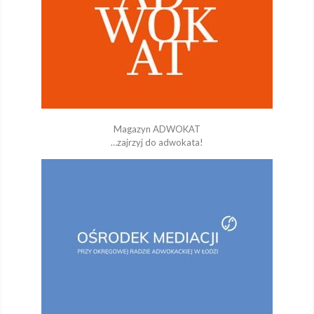
Magazyn ADWOKAT
…zajrzyj do adwokata!