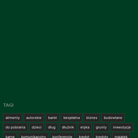
TAGI
alimenty
autorskie
banki
bezpłatna
biznes
budowlane
do pobrania
dzieci
dług
dłużnik
etyka
grunty
inwestycje
karne
komunikacyjny
konferencje
kredyt
kredyty
majątek