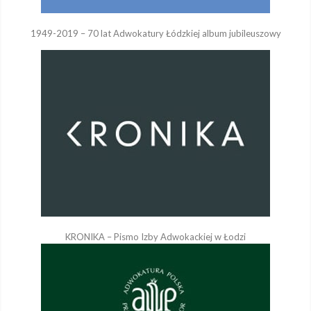
1949-2019 – 70 lat Adwokatury Łódzkiej album jubileuszowy
KRONIKA – Pismo Izby Adwokackiej w Łodzi