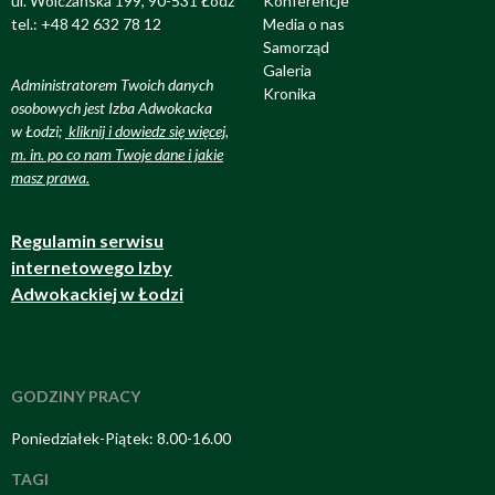
ul. Wólczańska 199, 90-531 Łódź
Konferencje
tel.: +48 42 632 78 12
Media o nas
Samorząd
Galeria
Administratorem Twoich danych
Kronika
osobowych jest Izba Adwokacka
w Łodzi;
kliknij i dowiedz się więcej,
m. in. po co nam Twoje dane i jakie
masz prawa
.
Regulamin serwisu
internetowego Izby
Adwokackiej w Łodzi
GODZINY PRACY
Poniedziałek-Piątek: 8.00-16.00
TAGI