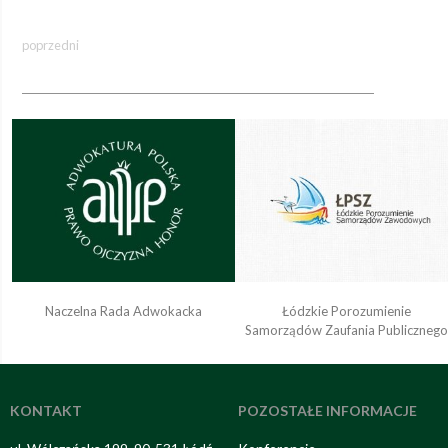
poprzedni
Naczelna Rada Adwokacka
Łódzkie Porozumienie
Samorządów Zaufania Publiczneg
KONTAKT
POZOSTAŁE INFORMACJE