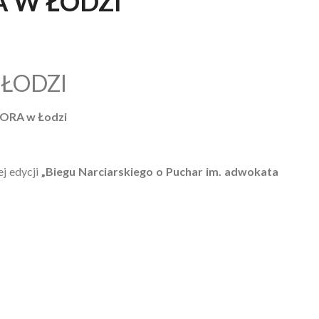
A W ŁODZI
 ŁODZI
 ORA w Łodzi
j edycji
„Biegu Narciarskiego o Puchar im. adwokata