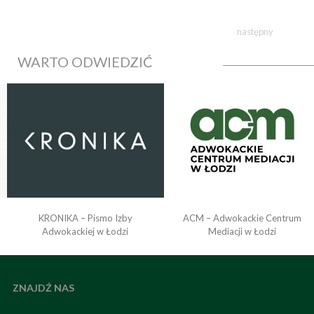
następny
WARTO ODWIEDZIĆ
KRONIKA – Pismo Izby
ACM – Adwokackie Centrum
o
Adwokackiej w Łodzi
Mediacji w Łodzi
ZNAJDŹ NAS