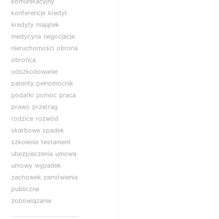
komunikacyjny
konferencje
kredyt
kredyty
majątek
medycyna
negocjacje
nieruchomości
obrona
obrońca
odszkodowanie
patenty
pełnomocnik
podatki
pomoc
praca
prawo
przetrag
rodzice
rozwód
skarbowe
spadek
szkolenie
testament
ubezpieczenia
umowa
umowy
wypadek
zachowek
zamówienia
publiczne
zobowiązanie