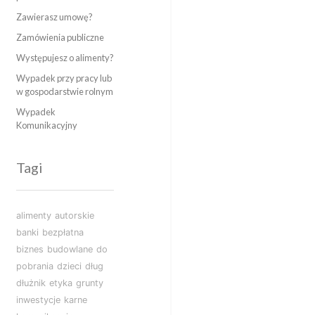
Zawierasz umowę?
Zamówienia publiczne
Występujesz o alimenty?
Wypadek przy pracy lub
w gospodarstwie rolnym
Wypadek
Komunikacyjny
Tagi
alimenty
autorskie
banki
bezpłatna
biznes
budowlane
do
pobrania
dzieci
dług
dłużnik
etyka
grunty
inwestycje
karne