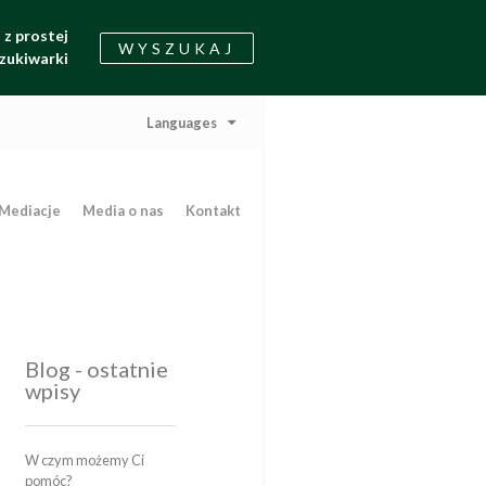
z prostej
WYSZUKAJ
zukiwarki
Languages
Mediacje
Media o nas
Kontakt
Blog - ostatnie
wpisy
W czym możemy Ci
pomóc?