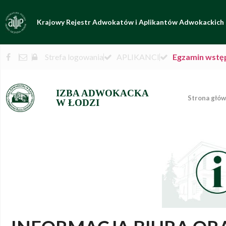
Krajowy Rejestr Adwokatów i Aplikantów Adwokackich
Strefa logowania
APLIKANCI
Egzamin wstę
IZBA ADWOKACKA
Strona głó
W ŁODZI