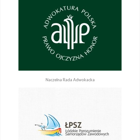
Naczelna Rada Adwokacka