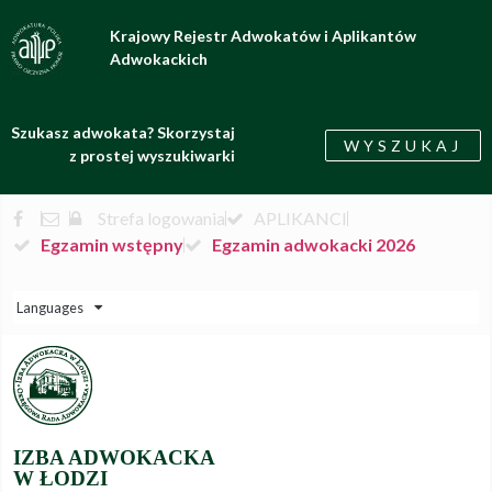
Krajowy Rejestr Adwokatów i Aplikantów
Adwokackich
Szukasz adwokata? Skorzystaj
WYSZUKAJ
z prostej wyszukiwarki
Strefa logowania
APLIKANCI
Egzamin wstępny
Egzamin adwokacki 2026
Languages
IZBA ADWOKACKA
W ŁODZI