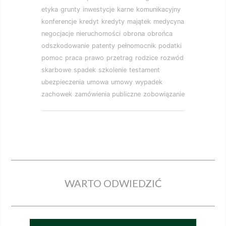
etyka
grunty
inwestycje
karne
komunikacyjny
konferencje
kredyt
kredyty
majątek
medycyna
negocjacje
nieruchomości
obrona
obrońca
odszkodowanie
patenty
pełnomocnik
podatki
pomoc
praca
prawo
przetrag
rodzice
rozwód
skarbowe
spadek
szkolenie
testament
ubezpieczenia
umowa
umowy
wypadek
zachowek
zamówienia publiczne
zobowiązanie
WARTO ODWIEDZIĆ