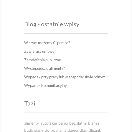
Blog - ostatnie wpisy
W czym możemy Ci pomóc?
Zawierasz umowę?
Zamówienia publiczne
Występujesz o alimenty?
Wypadek przy pracy lub w gospodarstwie rolnym
Wypadek Komunikacyjny
Tagi
alimenty
autorskie
banki
bezpłatna
biznes
budowlane
do pobrania
dzieci
dług
dłużnik