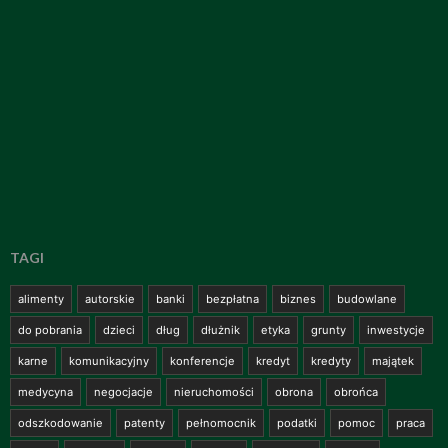
TAGI
alimenty
autorskie
banki
bezpłatna
biznes
budowlane
do pobrania
dzieci
dług
dłużnik
etyka
grunty
inwestycje
karne
komunikacyjny
konferencje
kredyt
kredyty
majątek
medycyna
negocjacje
nieruchomości
obrona
obrońca
odszkodowanie
patenty
pełnomocnik
podatki
pomoc
praca