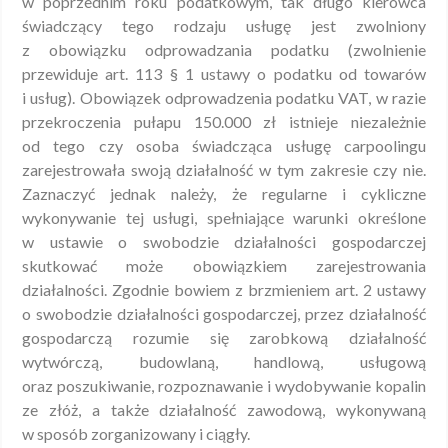
w poprzednim roku podatkowym, tak długo kierowca
świadczący tego rodzaju usługę jest zwolniony
z obowiązku odprowadzania podatku (zwolnienie
przewiduje art. 113 § 1 ustawy o podatku od towarów
i usług). Obowiązek odprowadzenia podatku VAT, w razie
przekroczenia pułapu 150.000 zł istnieje niezależnie
od tego czy osoba świadcząca usługę carpoolingu
zarejestrowała swoją działalność w tym zakresie czy nie.
Zaznaczyć jednak należy, że regularne i cykliczne
wykonywanie tej usługi, spełniające warunki określone
w ustawie o swobodzie działalności gospodarczej
skutkować może obowiązkiem zarejestrowania
działalności. Zgodnie bowiem z brzmieniem art. 2 ustawy
o swobodzie działalności gospodarczej, przez działalność
gospodarczą rozumie się zarobkową działalność
wytwórczą, budowlaną, handlową, usługową
oraz poszukiwanie, rozpoznawanie i wydobywanie kopalin
ze złóż, a także działalność zawodową, wykonywaną
w sposób zorganizowany i ciągły.