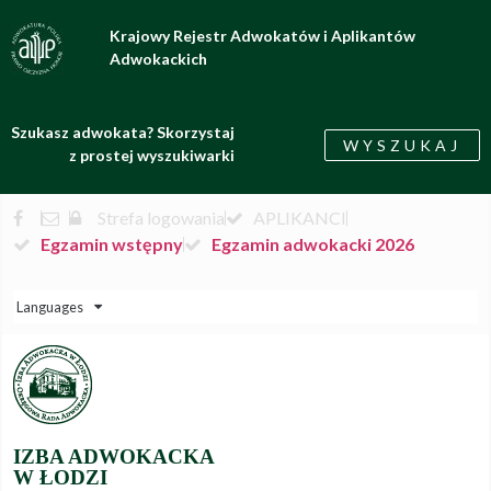
Krajowy Rejestr Adwokatów i Aplikantów
Adwokackich
Szukasz adwokata? Skorzystaj
WYSZUKAJ
z prostej wyszukiwarki
Strefa logowania
APLIKANCI
Egzamin wstępny
Egzamin adwokacki 2026
Languages
IZBA ADWOKACKA
W ŁODZI