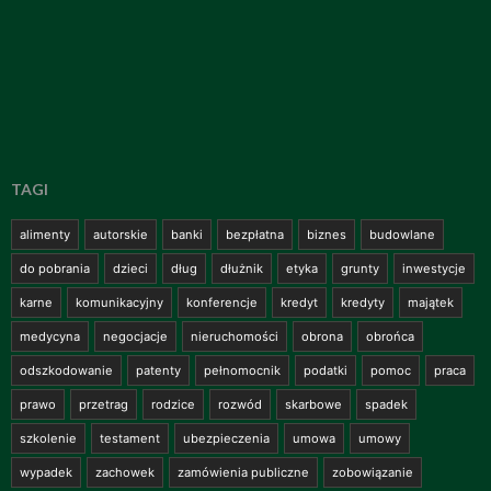
TAGI
alimenty
autorskie
banki
bezpłatna
biznes
budowlane
do pobrania
dzieci
dług
dłużnik
etyka
grunty
inwestycje
karne
komunikacyjny
konferencje
kredyt
kredyty
majątek
medycyna
negocjacje
nieruchomości
obrona
obrońca
odszkodowanie
patenty
pełnomocnik
podatki
pomoc
praca
prawo
przetrag
rodzice
rozwód
skarbowe
spadek
szkolenie
testament
ubezpieczenia
umowa
umowy
wypadek
zachowek
zamówienia publiczne
zobowiązanie