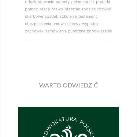
odszkodowanie
patenty
pełnomocnik
podatki
pomoc
praca
prawo
przetrag
rodzice
rozwód
skarbowe
spadek
szkolenie
testament
ubezpieczenia
umowa
umowy
wypadek
zachowek
zamówienia publiczne
zobowiązanie
WARTO ODWIEDZIĆ