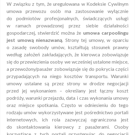
W związku z tym, że uregulowana w Kodeksie Cywilnym
umowa przewozu osób ma zastosowanie wyłącznie
do podmiotów profesjonalnych, świadczących usługi
w ramach prowadzonej przez siebie działalności
gospodarczej, stwierdzić można że
umowa carpoolingu
jest umową nienazwaną
. Strony tej umowy, w oparciu
o zasadę swobody umów, kształtują stosunek prawny
według założeń zakładających, że kierowca zobowiązuje
się do przewiezienia osoby we wcześniej ustalone miejsce,
a przewożony/pasażer zobowiązuje się do pokrycia części
przypadających na niego kosztów transportu. Warunki
umowy ustalane są przez strony w drodze negocjacji
przed jej wykonaniem – określany jest łączny koszt
podróży, warunki przejazdu, data i czas wykonania umowy
oraz miejsce spotkania. Często w odniesieniu do tego
rodzaju umów wykorzystywane jest pośrednictwo portali
internetowych, ich rola zazwyczaj ograniczona jest
do skontaktowania kierowcy z pasażerami. Osoby
korzystjące z tych portali przystępując do negocjacji