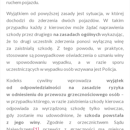
ruchem pojazdu.
Wyjątkiem od powyższej zasady jest sytuacja, w której
dochodzi do zderzenia dwóch pojazdów. W takim
przypadku każdy z kierowców może żądać naprawienia
szkody przez drugiego
na zasadach ogólnych
wykazując,
że to drugi uczestnik zderzenia ponosi wyłączną winę
za zaistniałą szkodę. Z tego powodu, w praktyce,
stosowane są powypadkowe oświadczenia o uznaniu winy
w spowodowaniu wypadku, a w razie sporu
uczestniczących w wypadku osób wzywana jest Policja.
Kodeks cywilny wprowadza
wyjątek
od odpowiedzialności na zasadzie ryzyka
w odniesieniu do przewozu grzecznościowego osób
–
w przypadku którego, w razie zaistnienia szkody kierowca
odpowiada za wyrządzoną szkodę tylko wówczas,
gdy zostanie mu udowodnione, że
szkoda powstała
z jego winy
. Zgodnie z orzecznictwem Sądu
Najwyższego
[1]
przewóz z grzeczności ma miejsce