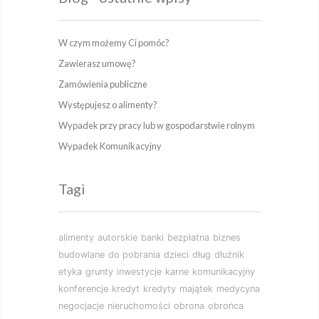
W czym możemy Ci pomóc?
Zawierasz umowę?
Zamówienia publiczne
Występujesz o alimenty?
Wypadek przy pracy lub w gospodarstwie rolnym
Wypadek Komunikacyjny
Tagi
alimenty
autorskie
banki
bezpłatna
biznes
budowlane
do pobrania
dzieci
dług
dłużnik
etyka
grunty
inwestycje
karne
komunikacyjny
konferencje
kredyt
kredyty
majątek
medycyna
negocjacje
nieruchomości
obrona
obrońca