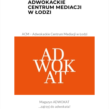
ACM – Adwokackie Centrum Mediacji w Łodzi
Magazyn ADWOKAT
…zajrzyj do adwokata!