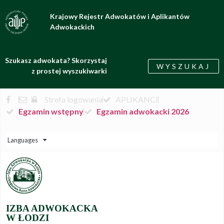
Krajowy Rejestr Adwokatów i Aplikantów
Adwokackich
Szukasz adwokata? Skorzystaj
WYSZUKAJ
z prostej wyszukiwarki
Strefa logowania
APLIKANCI
Egzamin wstępny
Egzamin adwokacki 2026
Languages
IZBA ADWOKACKA
W ŁODZI