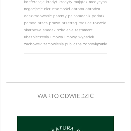
konferencje
kredyt
kredyty
majątek
medycyna
negocjacje
nieruchomości
obrona
obrońca
odszkodowanie
patenty
pełnomocnik
podatki
pomoc
praca
prawo
przetrag
rodzice
rozwód
skarbowe
spadek
szkolenie
testament
ubezpieczenia
umowa
umowy
wypadek
zachowek
zamówienia publiczne
zobowiązanie
WARTO ODWIEDZIĆ