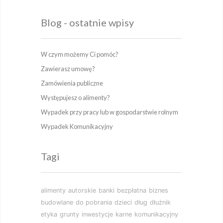
Blog - ostatnie wpisy
W czym możemy Ci pomóc?
Zawierasz umowę?
Zamówienia publiczne
Występujesz o alimenty?
Wypadek przy pracy lub w gospodarstwie rolnym
Wypadek Komunikacyjny
Tagi
alimenty
autorskie
banki
bezpłatna
biznes
budowlane
do pobrania
dzieci
dług
dłużnik
etyka
grunty
inwestycje
karne
komunikacyjny