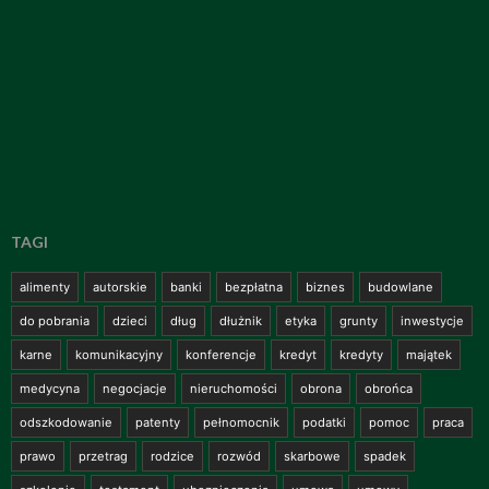
TAGI
alimenty
autorskie
banki
bezpłatna
biznes
budowlane
do pobrania
dzieci
dług
dłużnik
etyka
grunty
inwestycje
karne
komunikacyjny
konferencje
kredyt
kredyty
majątek
medycyna
negocjacje
nieruchomości
obrona
obrońca
odszkodowanie
patenty
pełnomocnik
podatki
pomoc
praca
prawo
przetrag
rodzice
rozwód
skarbowe
spadek