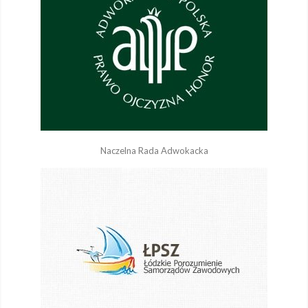
Naczelna Rada Adwokacka