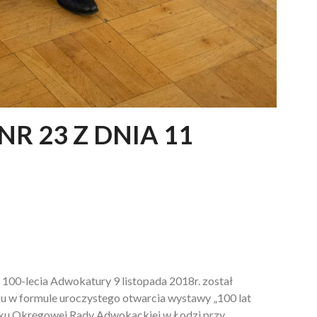
R 23 Z DNIA 11
 100-lecia Adwokatury 9 listopada 2018r. został
u w formule uroczystego otwarcia wystawy „100 lat
nku Okręgowej Rady Adwokackiej w Łodzi przy