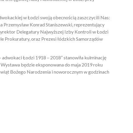
okackiej w Łodzi swoją obecnością zaszczycili Nas:
a Przemysław Konrad Staniszewski, reprezentujący
rektor Delegatury Najwyższej Izby Kontroli w Łodzi
le Prokuratury, oraz Prezesi łódzkich Samorządów
– adwokaci Łodzi 1918 – 2018” stanowiła kulminację
j. Wystawa będzie eksponowana do maja 2019 roku
 Świąt Bożego Narodzenia i noworocznym w godzinach