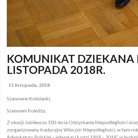
KOMUNIKAT DZIEKANA N
LISTOPADA 2018R.
11 listopada, 2018
Szanowne Koleżanki,
Szanowni Koledzy,
Z okazji Jubileuszu 100-lecia Odzyskania Niepodległości oraz
zorganizowany tradycyjny Wieczór Niepodległości, w tym rok
Adwokatury Polskiej – adwokaci Łodzi 1918 – 2018” w budy