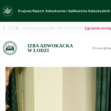
Krajowy Rejestr Adwokatów i Aplikantów Adwokackich
Strefa logowania
APLIKANCI
Egzamin wstę
IZBA ADWOKACKA
Strona głó
W ŁODZI