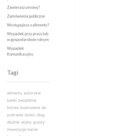
Zawierasz umowę?
Zamówienia publiczne
Występujesz o alimenty?
Wypadek przy pracy lub
w gospodarstwie rolnym
Wypadek
Komunikacyjny
Tagi
alimenty
autorskie
banki
bezpłatna
biznes
budowlane
do
pobrania
dzieci
dług
dłużnik
etyka
grunty
inwestycje
karne