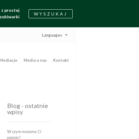
z prostej
WYSZUKAJ
zukiwarki
Languages
Mediacje
Media o nas
Kontakt
Blog - ostatnie
wpisy
W czym możemy Ci
pomóc?