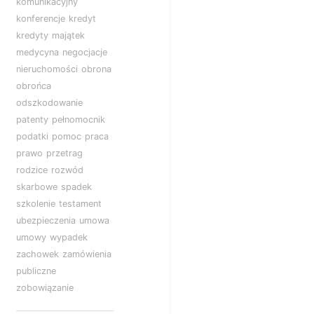
komunikacyjny
konferencje
kredyt
kredyty
majątek
medycyna
negocjacje
nieruchomości
obrona
obrońca
odszkodowanie
patenty
pełnomocnik
podatki
pomoc
praca
prawo
przetrag
rodzice
rozwód
skarbowe
spadek
szkolenie
testament
ubezpieczenia
umowa
umowy
wypadek
zachowek
zamówienia
publiczne
zobowiązanie