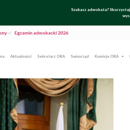
Szukasz adwokata? Skorzystaj 
wys
pny
Egzamin adwokacki 2026
wna
Aktualności
Sekretarz ORA
Samorząd
Komisje ORA