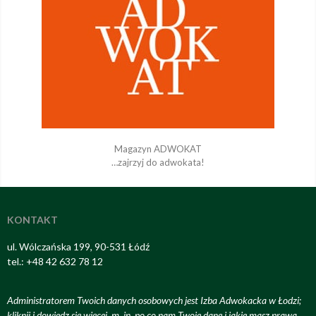
Magazyn ADWOKAT
…zajrzyj do adwokata!
KONTAKT
ul. Wólczańska 199, 90-531 Łódź
tel.: +48 42 632 78 12
Administratorem Twoich danych osobowych jest Izba Adwokacka w Łodzi;
kliknij i dowiedz się więcej, m. in. po co nam Twoje dane i jakie masz prawa
.