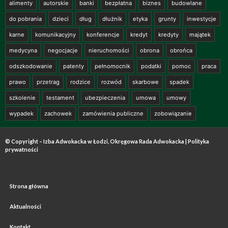
alimenty
autorskie
banki
bezpłatna
biznes
budowlane
do pobrania
dzieci
dług
dłużnik
etyka
grunty
inwestycje
karne
komunikacyjny
konferencje
kredyt
kredyty
majątek
medycyna
negocjacje
nieruchomości
obrona
obrońca
odszkodowanie
patenty
pełnomocnik
podatki
pomoc
praca
prawo
przetrag
rodzice
rozwód
skarbowe
spadek
szkolenie
testament
ubezpieczenia
umowa
umowy
wypadek
zachowek
zamówienia publiczne
zobowiązanie
© Copyright – Izba Adwokacka w Łodzi, Okręgowa Rada Adwokacka |
Polityka
prywatności
Strona główna
Aktualności
Kontakt