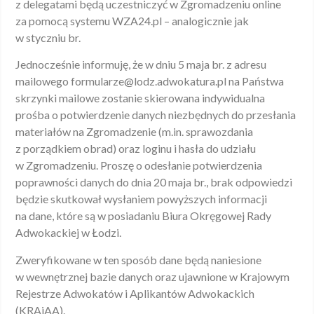
z delegatami będą uczestniczyć w Zgromadzeniu online
za pomocą systemu WZA24.pl – analogicznie jak
w styczniu br.
Jednocześnie informuję, że w dniu 5 maja br. z adresu
mailowego formularze@lodz.adwokatura.pl na Państwa
skrzynki mailowe zostanie skierowana indywidualna
prośba o potwierdzenie danych niezbędnych do przesłania
materiałów na Zgromadzenie (m.in. sprawozdania
z porządkiem obrad) oraz loginu i hasła do udziału
w Zgromadzeniu. Proszę o odesłanie potwierdzenia
poprawności danych do dnia 20 maja br., brak odpowiedzi
będzie skutkował wysłaniem powyższych informacji
na dane, które są w posiadaniu Biura Okręgowej Rady
Adwokackiej w Łodzi.
Zweryfikowane w ten sposób dane będą naniesione
w wewnętrznej bazie danych oraz ujawnione w Krajowym
Rejestrze Adwokatów i Aplikantów Adwokackich
(KRAiAA).