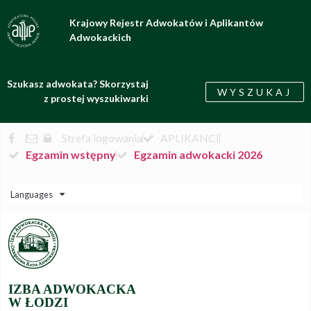
Krajowy Rejestr Adwokatów i Aplikantów
Adwokackich
Szukasz adwokata? Skorzystaj
WYSZUKAJ
z prostej wyszukiwarki
Strefa logowania
APLIKANCI
Egzamin wstępny
Egzamin adwokacki 2026
Languages
IZBA ADWOKACKA
W ŁODZI