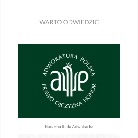
WARTO ODWIEDZIĆ
Naczelna Rada Adwokacka