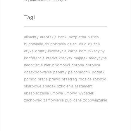
Tagi
alimenty
autorskie
banki
bezpłatna
biznes
budowlane
do pobrania
dzieci
dług
dłużnik
etyka
grunty
inwestycje
karne
komunikacyjny
konferencje
kredyt
kredyty
majątek
medycyna
negocjacje
nieruchomości
obrona
obrońca
odszkodowanie
patenty
pełnomocnik
podatki
pomoc
praca
prawo
przetrag
rodzice
rozwód
skarbowe
spadek
szkolenie
testament
ubezpieczenia
umowa
umowy
wypadek
zachowek
zamówienia publiczne
zobowiązanie