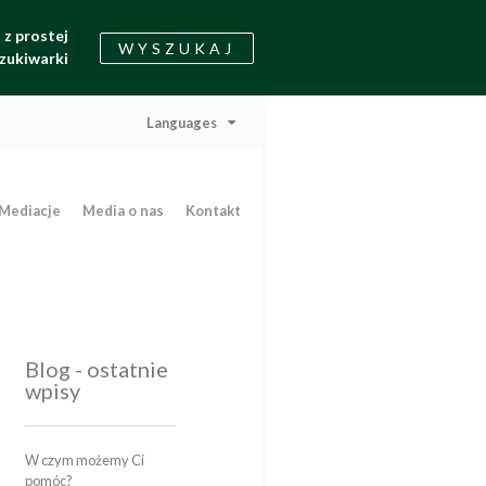
z prostej
WYSZUKAJ
zukiwarki
Languages
Mediacje
Media o nas
Kontakt
Blog - ostatnie
wpisy
W czym możemy Ci
pomóc?