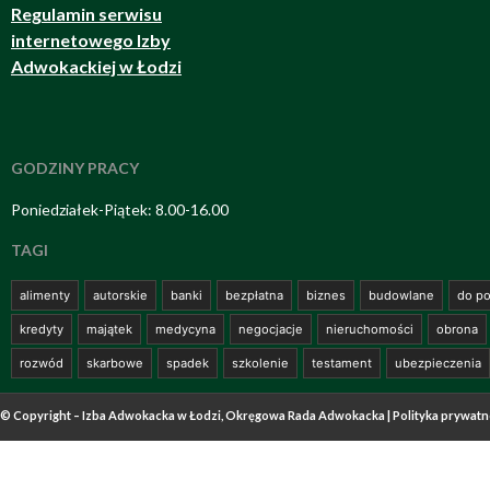
Regulamin serwisu
internetowego Izby
Adwokackiej w Łodzi
GODZINY PRACY
Poniedziałek-Piątek: 8.00-16.00
TAGI
alimenty
autorskie
banki
bezpłatna
biznes
budowlane
do po
kredyty
majątek
medycyna
negocjacje
nieruchomości
obrona
rozwód
skarbowe
spadek
szkolenie
testament
ubezpieczenia
© Copyright – Izba Adwokacka w Łodzi, Okręgowa Rada Adwokacka |
Polityka prywatn