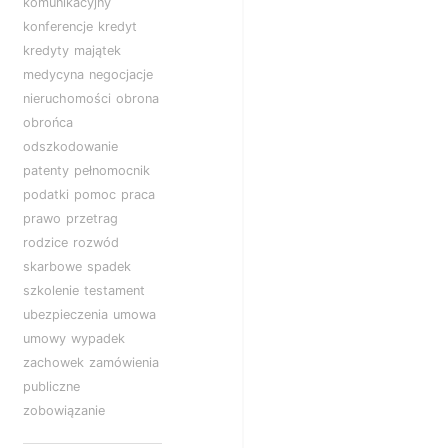
komunikacyjny
konferencje
kredyt
kredyty
majątek
medycyna
negocjacje
nieruchomości
obrona
obrońca
odszkodowanie
patenty
pełnomocnik
podatki
pomoc
praca
prawo
przetrag
rodzice
rozwód
skarbowe
spadek
szkolenie
testament
ubezpieczenia
umowa
umowy
wypadek
zachowek
zamówienia
publiczne
zobowiązanie