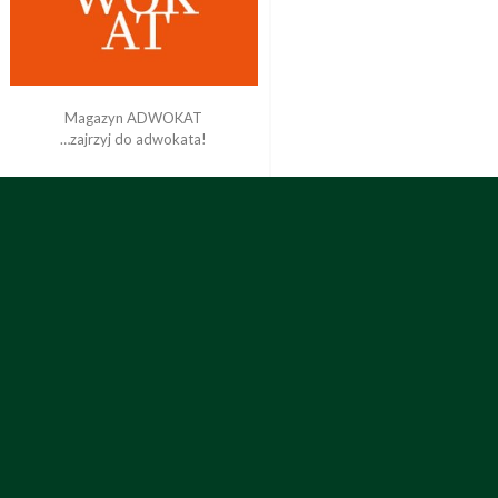
Magazyn ADWOKAT
…zajrzyj do adwokata!