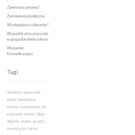
Zawierasz umowę?
Zamówienia publiczne
Występujesz o alimenty?
Wypadek przy pracy lub
w gospodarstwie rolnym
Wypadek
Komunikacyjny
Tagi
alimenty
autorskie
banki
bezpłatna
biznes
budowlane
do
pobrania
dzieci
dług
dłużnik
etyka
grunty
inwestycje
karne