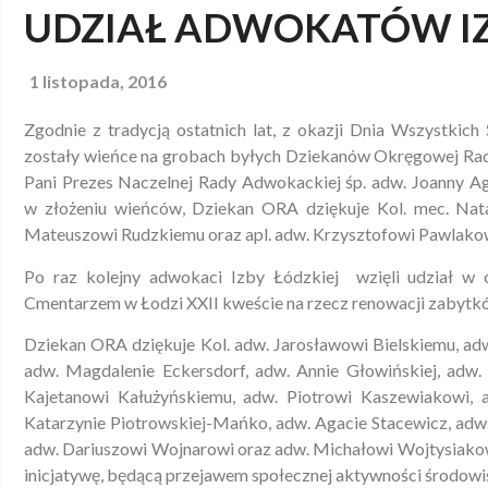
UDZIAŁ ADWOKATÓW IZ
1 listopada, 2016
Zgodnie z tradycją ostatnich lat, z okazji Dnia Wszystkic
zostały wieńce na grobach byłych Dziekanów Okręgowej Rad
Pani Prezes Naczelnej Rady Adwokackiej śp. adw. Joanny Ag
w złożeniu wieńców, Dziekan ORA dziękuje Kol. mec. Natal
Mateuszowi Rudzkiemu oraz apl. adw. Krzysztofowi Pawlako
Po raz kolejny adwokaci Izby Łódzkiej wzięli udział w
Cmentarzem w Łodzi XXII kweście na rzecz renowacji zabytków 
Dziekan ORA dziękuje Kol. adw. Jarosławowi Bielskiemu, adw
adw. Magdalenie Eckersdorf, adw. Annie Głowińskiej, adw. 
Kajetanowi Kałużyńskiemu, adw. Piotrowi Kaszewiakowi, a
Katarzynie Piotrowskiej-Mańko, adw. Agacie Stacewicz, adw.
adw. Dariuszowi Wojnarowi oraz adw. Michałowi Wojtysiakow
inicjatywę, będącą przejawem społecznej aktywności środow