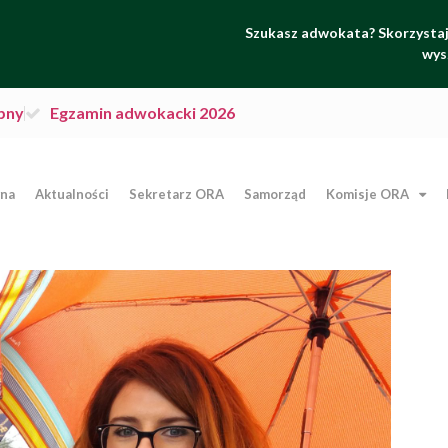
Szukasz adwokata? Skorzystaj 
wys
pny
Egzamin adwokacki 2026
wna
Aktualności
Sekretarz ORA
Samorząd
Komisje ORA