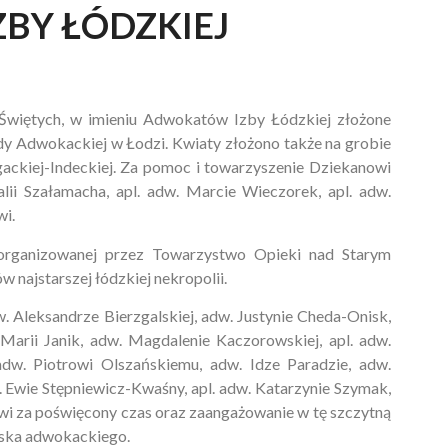
BY ŁÓDZKIEJ
h Świętych, w imieniu Adwokatów Izby Łódzkiej złożone
y Adwokackiej w Łodzi. Kwiaty złożono także na grobie
ackiej-Indeckiej. Za pomoc i towarzyszenie Dziekanowi
ii Szałamacha, apl. adw. Marcie Wieczorek, apl. adw.
wi.
 organizowanej przez Towarzystwo Opieki nad Starym
najstarszej łódzkiej nekropolii.
. Aleksandrze Bierzgalskiej, adw. Justynie Cheda-Onisk,
Marii Janik, adw. Magdalenie Kaczorowskiej, apl. adw.
dw. Piotrowi Olszańskiemu, adw. Idze Paradzie, adw.
 Ewie Stępniewicz-Kwaśny, apl. adw. Katarzynie Szymak,
i za poświęcony czas oraz zaangażowanie w tę szczytną
iska adwokackiego.