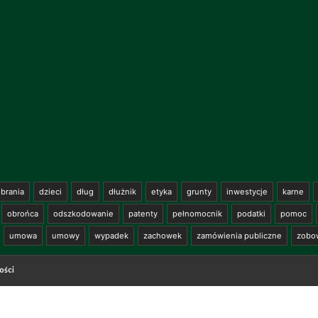
brania
dzieci
dług
dłużnik
etyka
grunty
inwestycje
karne
obrońca
odszkodowanie
patenty
pełnomocnik
podatki
pomoc
umowa
umowy
wypadek
zachowek
zamówienia publiczne
zobo
ości