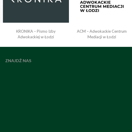
KRONIKA – Pismo Izby
ACM – Adwokackie Centrum
o
Adwokackiej w Łodzi
Mediacji w Łodzi
ZNAJDŹ NAS