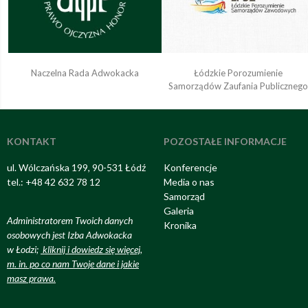
Naczelna Rada Adwokacka
Łódzkie Porozumienie
Samorządów Zaufania Publiczneg
KONTAKT
POZOSTAŁE INFORMACJE
ul. Wólczańska 199, 90-531 Łódź
Konferencje
tel.: +48 42 632 78 12
Media o nas
Samorząd
Galeria
Administratorem Twoich danych
Kronika
osobowych jest Izba Adwokacka
w Łodzi;
kliknij i dowiedz się więcej,
m. in. po co nam Twoje dane i jakie
masz prawa
.