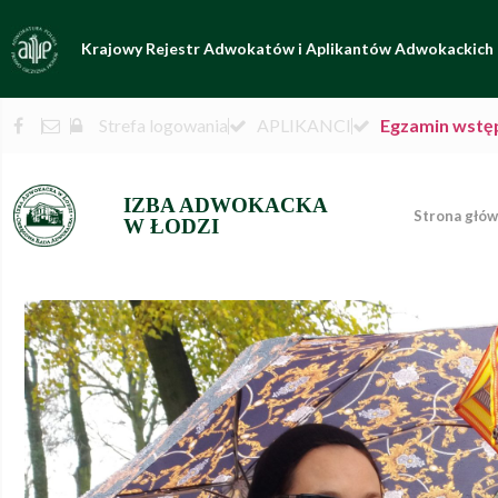
Krajowy Rejestr Adwokatów i Aplikantów Adwokackich
Strefa logowania
APLIKANCI
Egzamin wstę
IZBA ADWOKACKA
Strona głó
W ŁODZI