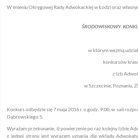
W imieniu Okręgowej Rady Adwokackiej w Łodzi oraz własnym
ŚRODOWISKOWY KONK
w którym wezmą udział
konkursów kra
z Izb Adwo
w Szczecinie, Poznaniu, Zi
Konkurs odbędzie się 7 maja 2016 r. o godz. 9:00, w sali roz
Dąbrowskiego 5.
Wyrażam przekonanie, iż powierzenie po raz kolejny Izbie A
z jednej strony jest wyrazem uznania dla wkładu Adwoka