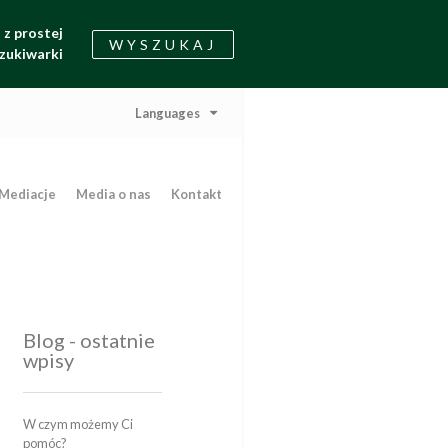
z prostej
WYSZUKAJ
zukiwarki
Languages
Mediacje
Media o nas
Kontakt
Blog - ostatnie
wpisy
W czym możemy Ci
pomóc?