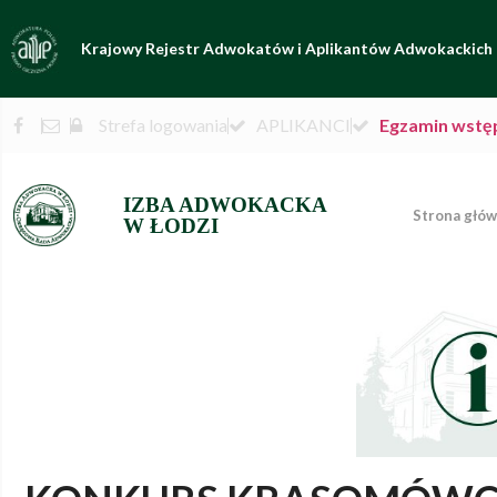
Krajowy Rejestr Adwokatów i Aplikantów Adwokackich
Strefa logowania
APLIKANCI
Egzamin wstę
IZBA ADWOKACKA
Strona głó
W ŁODZI