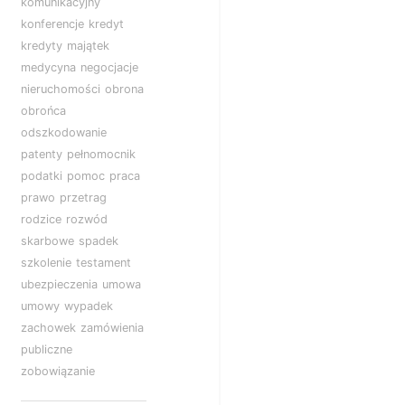
komunikacyjny
konferencje
kredyt
kredyty
majątek
medycyna
negocjacje
nieruchomości
obrona
obrońca
odszkodowanie
patenty
pełnomocnik
podatki
pomoc
praca
prawo
przetrag
rodzice
rozwód
skarbowe
spadek
szkolenie
testament
ubezpieczenia
umowa
umowy
wypadek
zachowek
zamówienia
publiczne
zobowiązanie