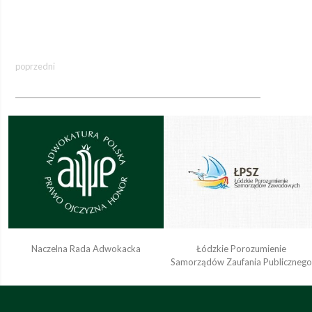
poprzedni
Naczelna Rada Adwokacka
Łódzkie Porozumienie
Samorządów Zaufania Publiczneg