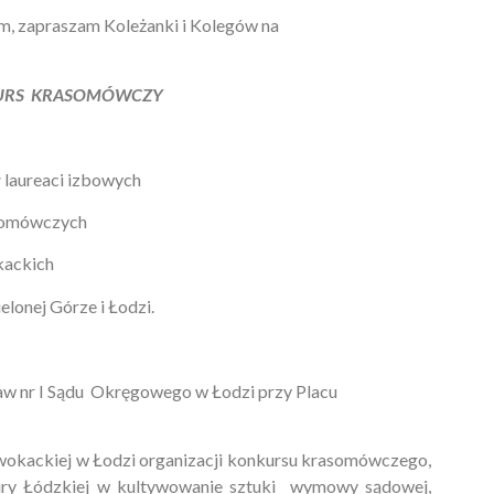
, zapraszam Koleżanki i Kolegów na
URS KRASOMÓWCZY
 laureaci izbowych
somówczych
kackich
elonej Górze i Łodzi.
praw nr I Sądu Okręgowego w Łodzi przy Placu
dwokackiej w Łodzi organizacji konkursu krasomówczego,
tury Łódzkiej w kultywowanie sztuki wymowy sądowej,