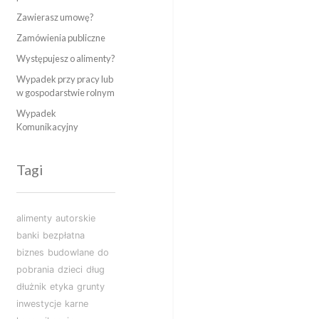
Zawierasz umowę?
Zamówienia publiczne
Występujesz o alimenty?
Wypadek przy pracy lub
w gospodarstwie rolnym
Wypadek
Komunikacyjny
Tagi
alimenty
autorskie
banki
bezpłatna
biznes
budowlane
do
pobrania
dzieci
dług
dłużnik
etyka
grunty
inwestycje
karne