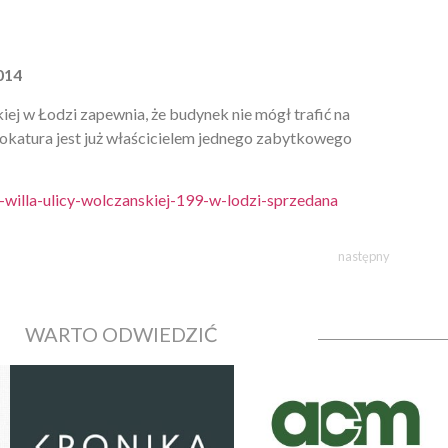
014
j w Łodzi zapewnia, że budynek nie mógł trafić na
wokatura jest już właścicielem jednego zabytkowego
-willa-ulicy-wolczanskiej-199-w-lodzi-sprzedana
następny
WARTO ODWIEDZIĆ