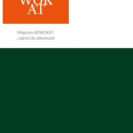
Magazyn ADWOKAT
…zajrzyj do adwokata!