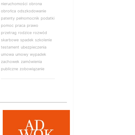
nieruchomości
obrona
obrońca
odszkodowanie
patenty
pełnomocnik
podatki
pomoc
praca
prawo
przetrag
rodzice
rozwód
skarbowe
spadek
szkolenie
testament
ubezpieczenia
umowa
umowy
wypadek
zachowek
zamówienia
publiczne
zobowiązanie