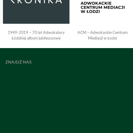
1949-2019 – 70 lat Adwokatury
ACM – Adwokackie Centrum
o
Łódzkiej album jubileuszowy
Mediacji w Łodzi
ZNAJDŹ NAS