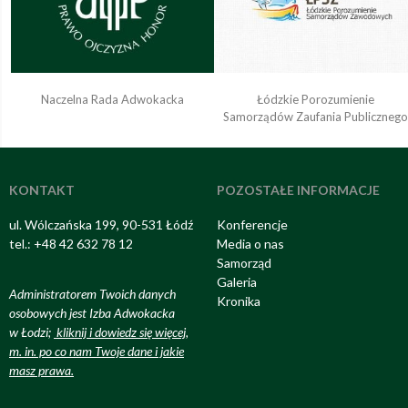
Naczelna Rada Adwokacka
Łódzkie Porozumienie
Samorządów Zaufania Publiczneg
KONTAKT
POZOSTAŁE INFORMACJE
ul. Wólczańska 199, 90-531 Łódź
Konferencje
tel.: +48 42 632 78 12
Media o nas
Samorząd
Galeria
Administratorem Twoich danych
Kronika
osobowych jest Izba Adwokacka
w Łodzi;
kliknij i dowiedz się więcej,
m. in. po co nam Twoje dane i jakie
masz prawa
.