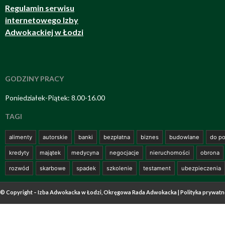
Regulamin serwisu
internetowego Izby
Adwokackiej w Łodzi
GODZINY PRACY
Poniedziałek-Piątek: 8.00-16.00
TAGI
alimenty
autorskie
banki
bezpłatna
biznes
budowlane
do po
kredyty
majątek
medycyna
negocjacje
nieruchomości
obrona
rozwód
skarbowe
spadek
szkolenie
testament
ubezpieczenia
© Copyright – Izba Adwokacka w Łodzi, Okręgowa Rada Adwokacka |
Polityka prywatn