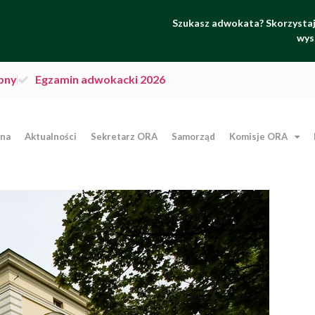
Szukasz adwokata? Skorzystaj 
wys
pny
Egzamin adwokacki 2026
wna
Aktualności
Sekretarz ORA
Samorząd
Komisje ORA