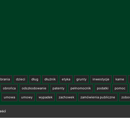
brania
dzieci
dług
dłużnik
etyka
grunty
inwestycje
karne
obrońca
odszkodowanie
patenty
pełnomocnik
podatki
pomoc
umowa
umowy
wypadek
zachowek
zamówienia publiczne
zobo
ości