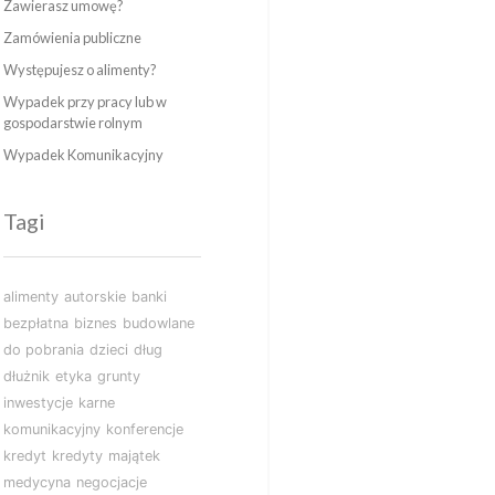
Zawierasz umowę?
Zamówienia publiczne
Występujesz o alimenty?
Wypadek przy pracy lub w
gospodarstwie rolnym
Wypadek Komunikacyjny
Tagi
alimenty
autorskie
banki
bezpłatna
biznes
budowlane
do pobrania
dzieci
dług
dłużnik
etyka
grunty
inwestycje
karne
komunikacyjny
konferencje
kredyt
kredyty
majątek
medycyna
negocjacje