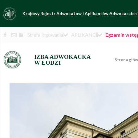
Krajowy Rejestr Adwokatów i Aplikantów Adwokackich
Strefa logowania
APLIKANCI
Egzamin wstę
IZBA ADWOKACKA
Strona głó
W ŁODZI