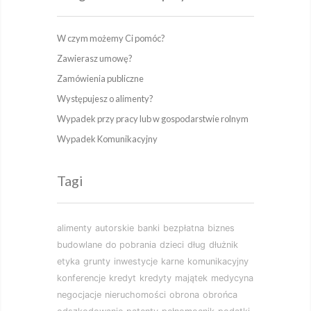
W czym możemy Ci pomóc?
Zawierasz umowę?
Zamówienia publiczne
Występujesz o alimenty?
Wypadek przy pracy lub w gospodarstwie rolnym
Wypadek Komunikacyjny
Tagi
alimenty
autorskie
banki
bezpłatna
biznes
budowlane
do pobrania
dzieci
dług
dłużnik
etyka
grunty
inwestycje
karne
komunikacyjny
konferencje
kredyt
kredyty
majątek
medycyna
negocjacje
nieruchomości
obrona
obrońca