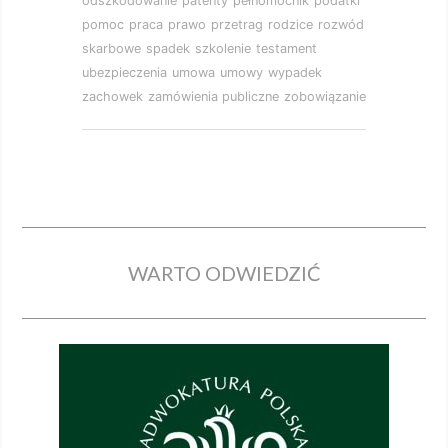
odszkodowanie
patenty
pełnomocnik
podatki
pomoc
praca
prawo
przetrag
rodzice
rozwód
skarbowe
spadek
szkolenie
testament
ubezpieczenia
umowa
umowy
wypadek
zachowek
zamówienia publiczne
zobowiązanie
WARTO ODWIEDZIĆ