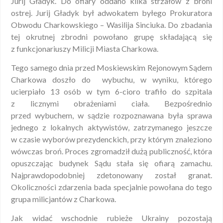
Jurij Gładyk. Do ofiary oddano kilka strzałów z broni
ostrej. Jurij Gładyk był adwokatem byłego Prokuratora
Obwodu Charkowskiego – Wasilija Sinciuka. Do zbadania
tej okrutnej zbrodni powołano grupę składającą się
z funkcjonariuszy Milicji Miasta Charkowa.
Tego samego dnia przed Moskiewskim Rejonowym Sądem
Charkowa doszło do wybuchu, w wyniku, którego
ucierpiało 13 osób w tym 6-cioro trafiło do szpitala
z licznymi obrażeniami ciała. Bezpośrednio
przed wybuchem, w sądzie rozpoznawana była sprawa
jednego z lokalnych aktywistów, zatrzymanego jeszcze
w czasie wyborów prezydenckich, przy którym znaleziono
wówczas broń. Proces zgromadził dużą publiczność, która
opuszczając budynek Sądu stała się ofiarą zamachu.
Najprawdopodobniej zdetonowany został granat.
Okoliczności zdarzenia bada specjalnie powołana do tego
grupa milicjantów z Charkowa.
Jak widać wschodnie rubieże Ukrainy pozostają