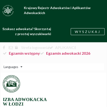
Krajowy Rejestr Adwokatów i Aplikantów
Adwokackich
Szukasz adwokata? Skorzystaj
WYSZUKAJ
z prostej wyszukiwarki
Strefa logowania
APLIKANCI
Egzamin wstępny
Egzamin adwokacki 2026
Languages
IZBA ADWOKACKA
W ŁODZI