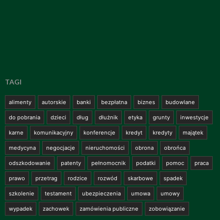
TAGI
alimenty
autorskie
banki
bezpłatna
biznes
budowlane
do pobrania
dzieci
dług
dłużnik
etyka
grunty
inwestycje
karne
komunikacyjny
konferencje
kredyt
kredyty
majątek
medycyna
negocjacje
nieruchomości
obrona
obrońca
odszkodowanie
patenty
pełnomocnik
podatki
pomoc
praca
prawo
przetrag
rodzice
rozwód
skarbowe
spadek
szkolenie
testament
ubezpieczenia
umowa
umowy
wypadek
zachowek
zamówienia publiczne
zobowiązanie