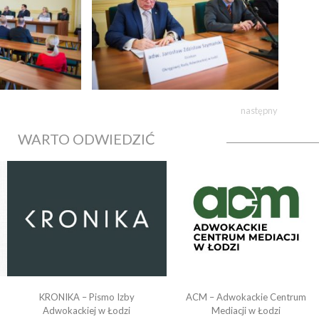
następny
WARTO ODWIEDZIĆ
KRONIKA – Pismo Izby
ACM – Adwokackie Centrum
o
Adwokackiej w Łodzi
Mediacji w Łodzi