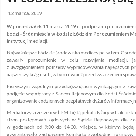
12 marca, 2019
W poniedziałek 11 marca 2019 r. podpisano porozumie
Łodzi –Śródmieścia w Łodzi z Łódzkim Porozumieniem M
instytucji mediacji.
Najważniejsze Łódzkie środowiska mediacyjne, w tym Ośrod
zawarły porozumienie w celu rozwijania mediacji, 
z uwzględnieniem potrzeby wypracowywania najlepszych pra
najszerszy krąg osób, w tym również przed wszczęciem spraw
Pierwszym wspólnym przedsięwzięciem wynikającym z zawa
podjęcie współpracy z Sądem Rejonowym dla Łodzi-Śródmi
organizowanie codziennych bezpłatnych dyżurów informacyjn
Mediatorzy zrzeszeni w ŁPM będą pełnili dyżury w trakcie k
stron postępowań sądowych w Sądzie Rejonowym dla Łod
w godzinach od 9:00 do 14.30. Miejsce, w którym będą 
gwarantowało zachowanie komfortu swobodnej rozmowy i