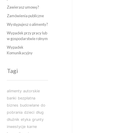
Zawierasz umowę?
Zamówienia publiczne
Występujesz o alimenty?
Wypadek przy pracy lub
w gospodarstwie rolnym
Wypadek
Komunikacyjny
Tagi
alimenty
autorskie
banki
bezpłatna
biznes
budowlane
do
pobrania
dzieci
dług
dłużnik
etyka
grunty
inwestycje
karne