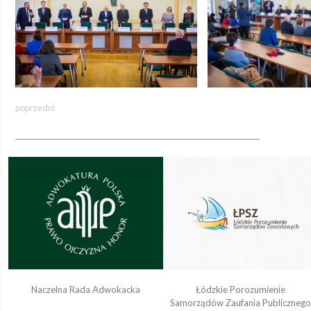
poprzedni
Naczelna Rada Adwokacka
Łódzkie Porozumienie
Samorządów Zaufania Publiczneg