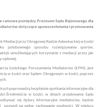
nie ramowe pomiędzy Prezesem Sądu Rejonowego dla
ediatorów dotyczące upowszechniania i promowania
ek Mediacji przy Okręgowej Radzie Adwokackiej w Łodzi
jako polubownego sposobu rozwiązywania sporów,
ktyk umożliwiających korzystanie z mediacji przez jak
y sądowej.
rcia Łódzkiego Porozumienia Mediatorów (ŁPM), jest
eścia w Łodzi oraz Sądem Okręgowym w Łodzi, poprzez
ych.
tórych poprowadzą bezpłatnie spotkania informacyjne dla
zi-Śródmieścia w Łodzi, w dniach urzędowania Sądu
odbywać się dyżury informacyjne mediatorów, będzie
 pozwoli na pełne zachowanie poufności. W miejscu