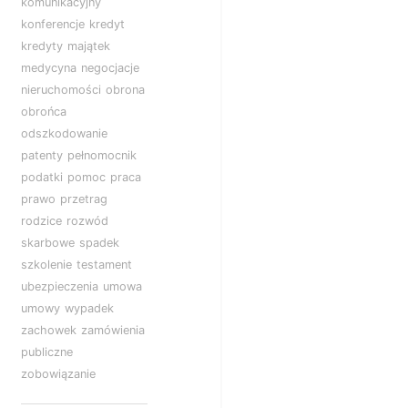
komunikacyjny
konferencje
kredyt
kredyty
majątek
medycyna
negocjacje
nieruchomości
obrona
obrońca
odszkodowanie
patenty
pełnomocnik
podatki
pomoc
praca
prawo
przetrag
rodzice
rozwód
skarbowe
spadek
szkolenie
testament
ubezpieczenia
umowa
umowy
wypadek
zachowek
zamówienia
publiczne
zobowiązanie