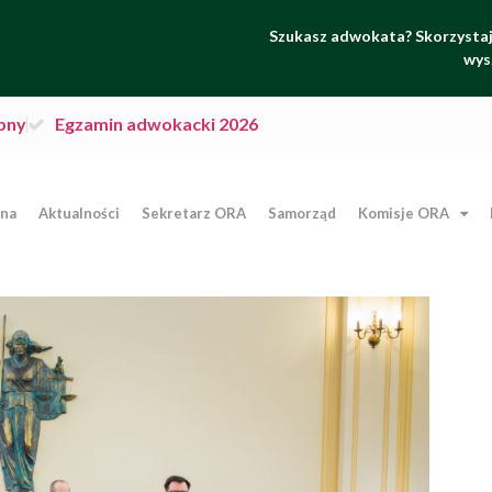
Szukasz adwokata? Skorzystaj 
wys
pny
Egzamin adwokacki 2026
wna
Aktualności
Sekretarz ORA
Samorząd
Komisje ORA