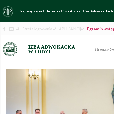
Krajowy Rejestr Adwokatów i Aplikantów Adwokackich
Strefa logowania
APLIKANCI
Egzamin wstę
IZBA ADWOKACKA
Strona głó
W ŁODZI