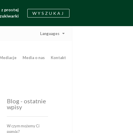
z prostej
WYSZUKAJ
zukiwarki
Languages
Mediacje
Media o nas
Kontakt
Blog - ostatnie
wpisy
W czym możemy Ci
pomóc?