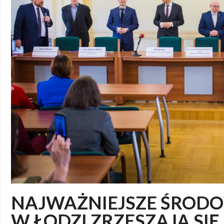
NAJWAŻNIEJSZE ŚRODO
W ŁODZI ZRZESZAJĄ SIĘ