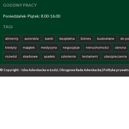
GODZINY PRACY
Poniedziałek-Piątek: 8.00-16.00
TAGI
alimenty
autorskie
banki
bezpłatna
biznes
budowlane
do po
kredyty
majątek
medycyna
negocjacje
nieruchomości
obrona
rozwód
skarbowe
spadek
szkolenie
testament
ubezpieczenia
© Copyright – Izba Adwokacka w Łodzi, Okręgowa Rada Adwokacka |
Polityka prywatn