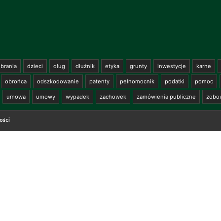
brania
dzieci
dług
dłużnik
etyka
grunty
inwestycje
karne
obrońca
odszkodowanie
patenty
pełnomocnik
podatki
pomoc
umowa
umowy
wypadek
zachowek
zamówienia publiczne
zobo
ości