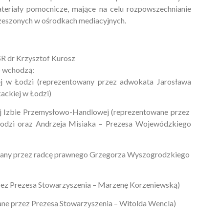
eriały pomocnicze, mające na celu rozpowszechnianie
rzeszonych w ośrodkach mediacyjnych.
SR dr Krzysztof Kurosz
o wchodzą:
 w Łodzi (reprezentowany przez adwokata Jarosława
ckiej w Łodzi)
j Izbie Przemysłowo-Handlowej (reprezentowane przez
odzi oraz Andrzeja Misiaka – Prezesa Wojewódzkiego
wany przez radcę prawnego Grzegorza Wyszogrodzkiego
z Prezesa Stowarzyszenia – Marzenę Korzeniewską)
ne przez Prezesa Stowarzyszenia – Witolda Wencla)