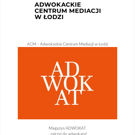
ACM – Adwokackie Centrum Mediacji w Łodzi
Magazyn ADWOKAT
…zajrzyj do adwokata!