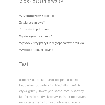
Blog - ostatnie wpisy
W czym możemy Ci pomóc?
Zawierasz umowę?
Zamówienia publiczne
Występujesz o alimenty?
Wypadek przy pracy lub w gospodarstwie rolnym
Wypadek Komunikacyjny
Tagi
alimenty
autorskie
banki
bezpłatna
biznes
budowlane
do pobrania
dzieci
dług
dłużnik
etyka
grunty
inwestycje
karne
komunikacyjny
konferencje
kredyt
kredyty
majątek
medycyna
negocjacje
nieruchomości
obrona
obrońca