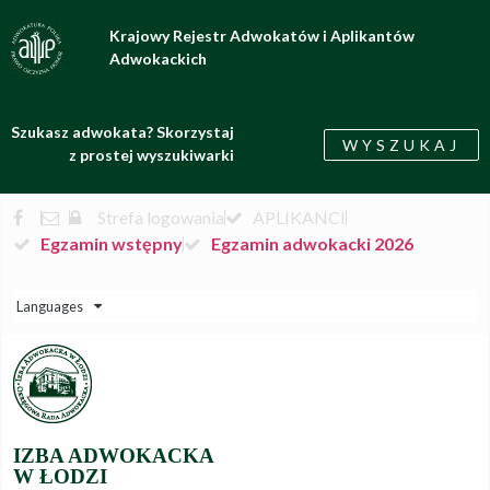
Krajowy Rejestr Adwokatów i Aplikantów
Adwokackich
Szukasz adwokata? Skorzystaj
WYSZUKAJ
z prostej wyszukiwarki
Strefa logowania
APLIKANCI
Egzamin wstępny
Egzamin adwokacki 2026
Languages
IZBA ADWOKACKA
W ŁODZI