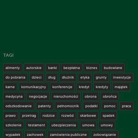
TAGI
alimenty
autorskie
banki
bezpłatna
biznes
budowlane
do pobrania
dzieci
dług
dłużnik
etyka
grunty
inwestycje
karne
komunikacyjny
konferencje
kredyt
kredyty
majątek
medycyna
negocjacje
nieruchomości
obrona
obrońca
odszkodowanie
patenty
pełnomocnik
podatki
pomoc
praca
prawo
przetrag
rodzice
rozwód
skarbowe
spadek
szkolenie
testament
ubezpieczenia
umowa
umowy
wypadek
zachowek
zamówienia publiczne
zobowiązanie