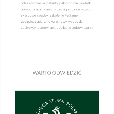
odszkodowanie
patenty
pełnomocnik
podatki
pomoc
praca
prawo
przetrag
rodzice
rozwód
skarbowe
spadek
szkolenie
testament
ubezpieczenia
umowa
umowy
wypadek
zachowek
zamówienia publiczne
zobowiązanie
WARTO ODWIEDZIĆ