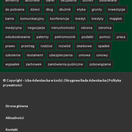
alimenty
autorskie
banki
bezpłatna
biznes
budowlane
do pobrania
dzieci
dług
dłużnik
etyka
grunty
inwestycje
karne
komunikacyjny
konferencje
kredyt
kredyty
majątek
medycyna
negocjacje
nieruchomości
obrona
obrońca
odszkodowanie
patenty
pełnomocnik
podatki
pomoc
praca
prawo
przetrag
rodzice
rozwód
skarbowe
spadek
szkolenie
testament
ubezpieczenia
umowa
umowy
wypadek
zachowek
zamówienia publiczne
zobowiązanie
© Copyright – Izba Adwokacka w Łodzi, Okręgowa Rada Adwokacka |
Polityka
prywatności
Strona główna
Aktualności
Kontakt