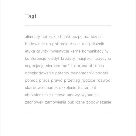
Tagi
alimenty
autorskie
banki
bezpłatna
biznes
budowlane
do pobrania
dzieci
dług
dłużnik
etyka
grunty
inwestycje
karne
komunikacyjny
konferencje
kredyt
kredyty
majątek
medycyna
negocjacje
nieruchomości
obrona
obrońca
odszkodowanie
patenty
pełnomocnik
podatki
pomoc
praca
prawo
przetrag
rodzice
rozwód
skarbowe
spadek
szkolenie
testament
ubezpieczenia
umowa
umowy
wypadek
zachowek
zamówienia publiczne
zobowiązanie