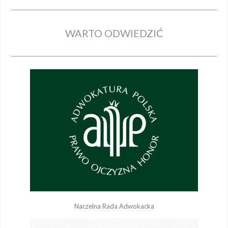
WARTO ODWIEDZIĆ
Naczelna Rada Adwokacka