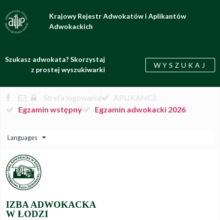
Krajowy Rejestr Adwokatów i Aplikantów
Adwokackich
Szukasz adwokata? Skorzystaj
WYSZUKAJ
z prostej wyszukiwarki
Strefa logowania
APLIKANCI
Egzamin wstępny
Egzamin adwokacki 2026
Languages
IZBA ADWOKACKA
W ŁODZI