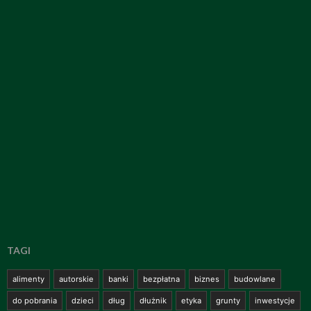
TAGI
alimenty
autorskie
banki
bezpłatna
biznes
budowlane
do pobrania
dzieci
dług
dłużnik
etyka
grunty
inwestycje