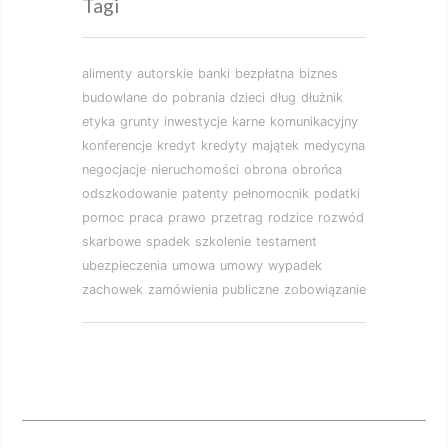
Tagi
alimenty
autorskie
banki
bezpłatna
biznes
budowlane
do pobrania
dzieci
dług
dłużnik
etyka
grunty
inwestycje
karne
komunikacyjny
konferencje
kredyt
kredyty
majątek
medycyna
negocjacje
nieruchomości
obrona
obrońca
odszkodowanie
patenty
pełnomocnik
podatki
pomoc
praca
prawo
przetrag
rodzice
rozwód
skarbowe
spadek
szkolenie
testament
ubezpieczenia
umowa
umowy
wypadek
zachowek
zamówienia publiczne
zobowiązanie