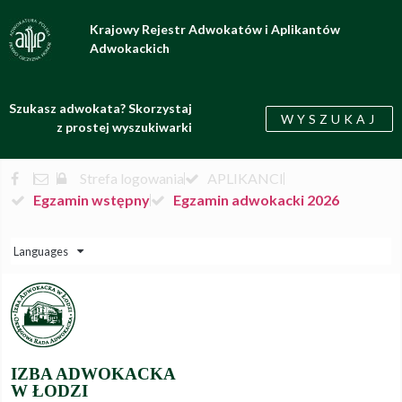
Krajowy Rejestr Adwokatów i Aplikantów
Adwokackich
Szukasz adwokata? Skorzystaj
WYSZUKAJ
z prostej wyszukiwarki
Strefa logowania
APLIKANCI
Egzamin wstępny
Egzamin adwokacki 2026
Languages
IZBA ADWOKACKA
W ŁODZI