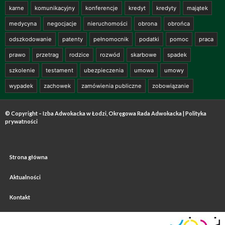
karne
komunikacyjny
konferencje
kredyt
kredyty
majątek
medycyna
negocjacje
nieruchomości
obrona
obrońca
odszkodowanie
patenty
pełnomocnik
podatki
pomoc
praca
prawo
przetrag
rodzice
rozwód
skarbowe
spadek
szkolenie
testament
ubezpieczenia
umowa
umowy
wypadek
zachowek
zamówienia publiczne
zobowiązanie
© Copyright – Izba Adwokacka w Łodzi, Okręgowa Rada Adwokacka |
Polityka
prywatności
Strona główna
Aktualności
Kontakt