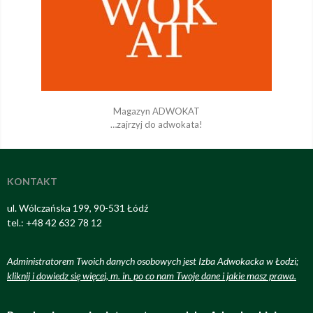
Magazyn ADWOKAT
…zajrzyj do adwokata!
KONTAKT
ul. Wólczańska 199, 90-531 Łódź
tel.: +48 42 632 78 12
Administratorem Twoich danych osobowych jest Izba Adwokacka w Łodzi;
kliknij i dowiedz się więcej, m. in. po co nam Twoje dane i jakie masz prawa
.