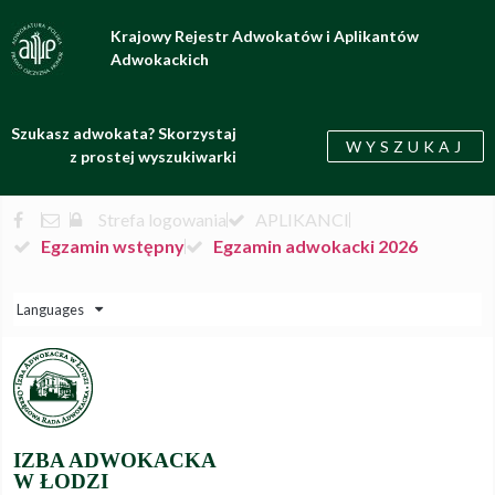
Krajowy Rejestr Adwokatów i Aplikantów
Adwokackich
Szukasz adwokata? Skorzystaj
WYSZUKAJ
z prostej wyszukiwarki
Strefa logowania
APLIKANCI
Egzamin wstępny
Egzamin adwokacki 2026
Languages
IZBA ADWOKACKA
W ŁODZI