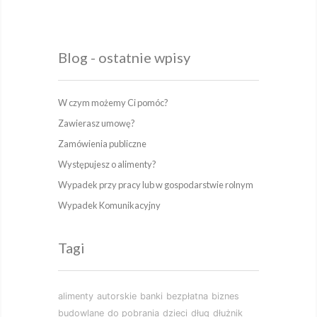
Blog - ostatnie wpisy
W czym możemy Ci pomóc?
Zawierasz umowę?
Zamówienia publiczne
Występujesz o alimenty?
Wypadek przy pracy lub w gospodarstwie rolnym
Wypadek Komunikacyjny
Tagi
alimenty
autorskie
banki
bezpłatna
biznes
budowlane
do pobrania
dzieci
dług
dłużnik