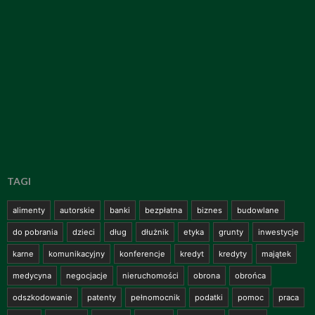
TAGI
alimenty
autorskie
banki
bezpłatna
biznes
budowlane
do pobrania
dzieci
dług
dłużnik
etyka
grunty
inwestycje
karne
komunikacyjny
konferencje
kredyt
kredyty
majątek
medycyna
negocjacje
nieruchomości
obrona
obrońca
odszkodowanie
patenty
pełnomocnik
podatki
pomoc
praca