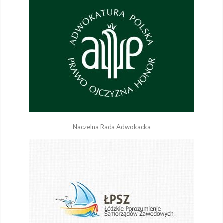
Naczelna Rada Adwokacka