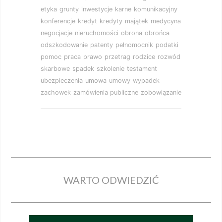
etyka
grunty
inwestycje
karne
komunikacyjny
konferencje
kredyt
kredyty
majątek
medycyna
negocjacje
nieruchomości
obrona
obrońca
odszkodowanie
patenty
pełnomocnik
podatki
pomoc
praca
prawo
przetrag
rodzice
rozwód
skarbowe
spadek
szkolenie
testament
ubezpieczenia
umowa
umowy
wypadek
zachowek
zamówienia publiczne
zobowiązanie
WARTO ODWIEDZIĆ