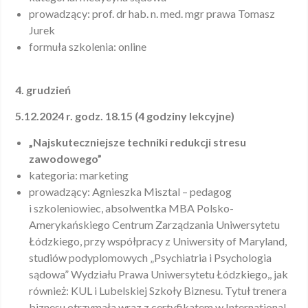
prowadzący: prof. dr hab. n. med. mgr prawa Tomasz
Jurek
formuła szkolenia: online
4. grudzień
5.12.2024 r. godz. 18.15 (4 godziny lekcyjne)
„Najskuteczniejsze techniki redukcji stresu
zawodowego”
kategoria: marketing
prowadzący: Agnieszka Misztal – pedagog
i szkoleniowiec, absolwentka MBA Polsko-
Amerykańskiego Centrum Zarządzania Uniwersytetu
Łódzkiego, przy współpracy z Uniwersity of Maryland,
studiów podyplomowych „Psychiatria i Psychologia
sądowa” Wydziału Prawa Uniwersytetu Łódzkiego,, jak
również: KUL i Lubelskiej Szkoły Biznesu. Tytuł trenera
biznesu otrzymała wraz z certyfikatem w International