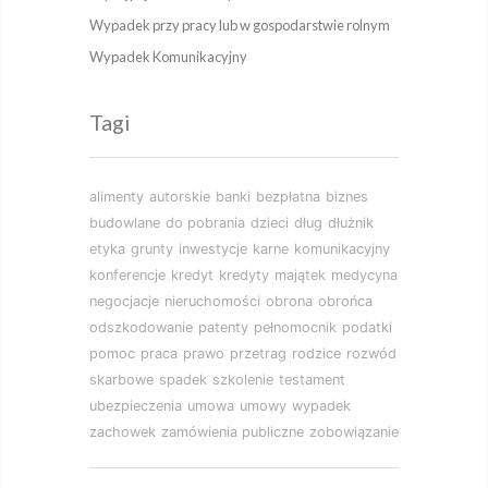
Wypadek przy pracy lub w gospodarstwie rolnym
Wypadek Komunikacyjny
Tagi
alimenty
autorskie
banki
bezpłatna
biznes
budowlane
do pobrania
dzieci
dług
dłużnik
etyka
grunty
inwestycje
karne
komunikacyjny
konferencje
kredyt
kredyty
majątek
medycyna
negocjacje
nieruchomości
obrona
obrońca
odszkodowanie
patenty
pełnomocnik
podatki
pomoc
praca
prawo
przetrag
rodzice
rozwód
skarbowe
spadek
szkolenie
testament
ubezpieczenia
umowa
umowy
wypadek
zachowek
zamówienia publiczne
zobowiązanie