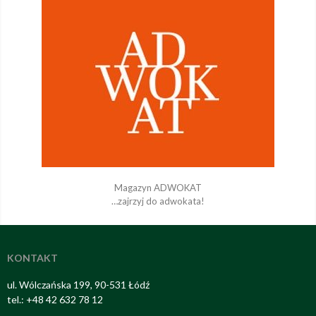
Magazyn ADWOKAT
…zajrzyj do adwokata!
KONTAKT
ul. Wólczańska 199, 90-531 Łódź
tel.: +48 42 632 78 12