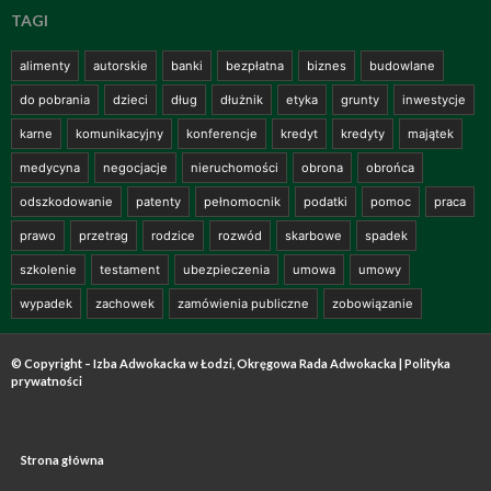
TAGI
alimenty
autorskie
banki
bezpłatna
biznes
budowlane
do pobrania
dzieci
dług
dłużnik
etyka
grunty
inwestycje
karne
komunikacyjny
konferencje
kredyt
kredyty
majątek
medycyna
negocjacje
nieruchomości
obrona
obrońca
odszkodowanie
patenty
pełnomocnik
podatki
pomoc
praca
prawo
przetrag
rodzice
rozwód
skarbowe
spadek
szkolenie
testament
ubezpieczenia
umowa
umowy
wypadek
zachowek
zamówienia publiczne
zobowiązanie
© Copyright – Izba Adwokacka w Łodzi, Okręgowa Rada Adwokacka |
Polityka
prywatności
Strona główna