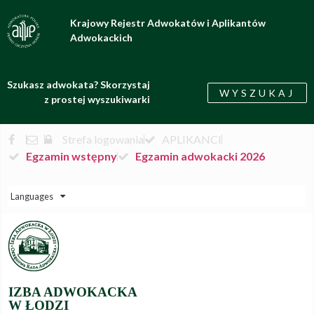
Krajowy Rejestr Adwokatów i Aplikantów
Adwokackich
Szukasz adwokata? Skorzystaj
WYSZUKAJ
z prostej wyszukiwarki
Strefa logowania
APLIKANCI
Egzamin wstępny
Egzamin adwokacki 2026
Languages
IZBA ADWOKACKA
W ŁODZI