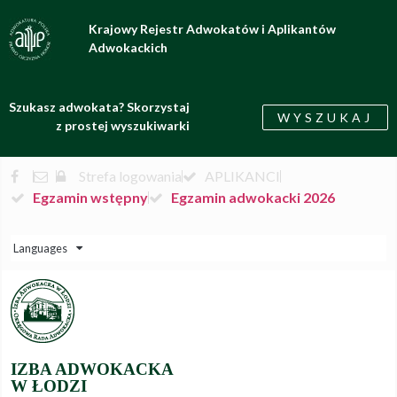
Krajowy Rejestr Adwokatów i Aplikantów
Adwokackich
Szukasz adwokata? Skorzystaj
WYSZUKAJ
z prostej wyszukiwarki
Strefa logowania
APLIKANCI
Egzamin wstępny
Egzamin adwokacki 2026
Languages
IZBA ADWOKACKA
W ŁODZI