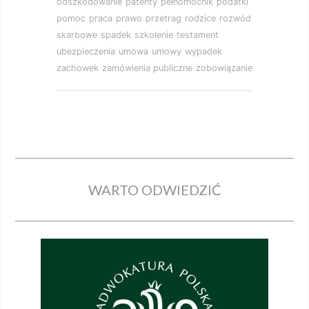
odszkodowanie
patenty
pełnomocnik
podatki
pomoc
praca
prawo
przetrag
rodzice
rozwód
skarbowe
spadek
szkolenie
testament
ubezpieczenia
umowa
umowy
wypadek
zachowek
zamówienia publiczne
zobowiązanie
WARTO ODWIEDZIĆ