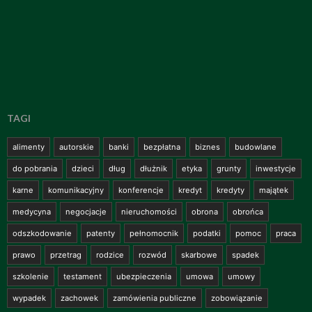
TAGI
alimenty
autorskie
banki
bezpłatna
biznes
budowlane
do pobrania
dzieci
dług
dłużnik
etyka
grunty
inwestycje
karne
komunikacyjny
konferencje
kredyt
kredyty
majątek
medycyna
negocjacje
nieruchomości
obrona
obrońca
odszkodowanie
patenty
pełnomocnik
podatki
pomoc
praca
prawo
przetrag
rodzice
rozwód
skarbowe
spadek
szkolenie
testament
ubezpieczenia
umowa
umowy
wypadek
zachowek
zamówienia publiczne
zobowiązanie