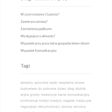
W czym możemy Ci pomóc?
Zawierasz umowę?
Zamówienia publiczne
Występujesz o alimenty?
Wypadek przy pracy lub w gospodarstwie rolnym
Wypadek Komunikacyjny
Tagi
alimenty
autorskie
banki
bezpłatna
biznes
budowlane
do pobrania
dzieci
dług
dłużnik
etyka
grunty
inwestycje
karne
komunikacyjny
konferencje
kredyt
kredyty
majątek
medycyna
negocjacje
nieruchomości
obrona
obrońca