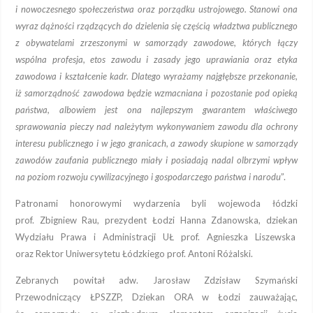
i nowoczesnego społeczeństwa oraz porządku ustrojowego. Stanowi ona
wyraz dążności rządzących do dzielenia się częścią władztwa publicznego
z obywatelami zrzeszonymi w samorządy zawodowe, których łączy
wspólna profesja, etos zawodu i zasady jego uprawiania oraz etyka
zawodowa i kształcenie kadr. Dlatego wyrażamy najgłębsze przekonanie,
iż samorządność zawodowa będzie wzmacniana i pozostanie pod opieką
państwa, albowiem jest ona najlepszym gwarantem właściwego
sprawowania pieczy nad należytym wykonywaniem zawodu dla ochrony
interesu publicznego i w jego granicach, a zawody skupione w samorządy
zawodów zaufania publicznego miały i posiadają nadal olbrzymi wpływ
na poziom rozwoju cywilizacyjnego i gospodarczego państwa i narodu
”.
Patronami honorowymi wydarzenia byli wojewoda łódzki
prof. Zbigniew Rau, prezydent Łodzi Hanna Zdanowska, dziekan
Wydziału Prawa i Administracji UŁ prof. Agnieszka Liszewska
oraz Rektor Uniwersytetu Łódzkiego prof. Antoni Różalski.
Zebranych powitał adw. Jarosław Zdzisław Szymański
Przewodniczący ŁPSZZP, Dziekan ORA w Łodzi zauważając,