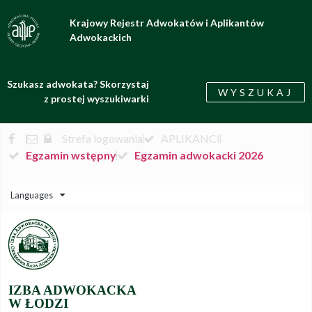
Krajowy Rejestr Adwokatów i Aplikantów
Adwokackich
Szukasz adwokata? Skorzystaj
WYSZUKAJ
z prostej wyszukiwarki
Strefa logowania
APLIKANCI
Egzamin wstępny
Egzamin adwokacki 2026
Languages
IZBA ADWOKACKA
W ŁODZI