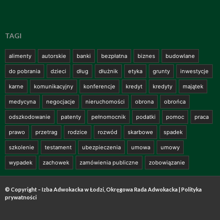
TAGI
alimenty
autorskie
banki
bezpłatna
biznes
budowlane
do pobrania
dzieci
dług
dłużnik
etyka
grunty
inwestycje
karne
komunikacyjny
konferencje
kredyt
kredyty
majątek
medycyna
negocjacje
nieruchomości
obrona
obrońca
odszkodowanie
patenty
pełnomocnik
podatki
pomoc
praca
prawo
przetrag
rodzice
rozwód
skarbowe
spadek
szkolenie
testament
ubezpieczenia
umowa
umowy
wypadek
zachowek
zamówienia publiczne
zobowiązanie
© Copyright – Izba Adwokacka w Łodzi, Okręgowa Rada Adwokacka |
Polityka
prywatności