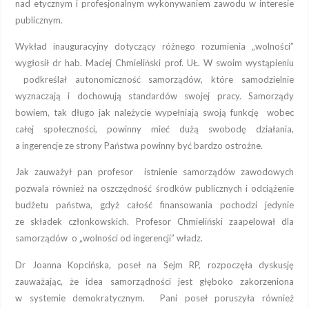
nad etycznym i profesjonalnym wykonywaniem zawodu w interesie
publicznym.
Wykład inauguracyjny dotyczący różnego rozumienia „wolności”
wygłosił dr hab. Maciej Chmieliński prof. UŁ. W swoim wystąpieniu
podkreślał autonomiczność samorządów, które samodzielnie
wyznaczają i dochowują standardów swojej pracy. Samorządy
bowiem, tak długo jak należycie wypełniają swoją funkcję wobec
całej społeczności, powinny mieć dużą swobodę działania,
a ingerencje ze strony Państwa powinny być bardzo ostrożne.
Jak zauważył pan profesor istnienie samorządów zawodowych
pozwala również na oszczędność środków publicznych i odciążenie
budżetu państwa, gdyż całość finansowania pochodzi jedynie
ze składek członkowskich. Profesor Chmieliński zaapelował dla
samorządów o „wolności od ingerencji” władz.
Dr Joanna Kopcińska, poseł na Sejm RP, rozpoczęła dyskusję
zauważając, że idea samorządności jest głęboko zakorzeniona
w systemie demokratycznym. Pani poseł poruszyła również