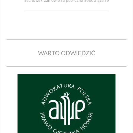
zachowek
zamówienia publiczne
zobowiązanie
WARTO ODWIEDZIĆ