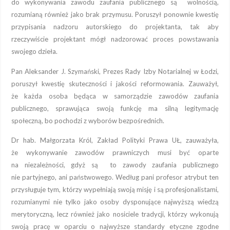
do wykonywania zawodu zaufania publicznego są wolnością,
rozumianą również jako brak przymusu. Poruszył ponownie kwestię
przypisania nadzoru autorskiego do projektanta, tak aby
rzeczywiście projektant mógł nadzorować proces powstawania
swojego dzieła.
Pan Aleksander J. Szymański, Prezes Rady Izby Notarialnej w Łodzi,
poruszył kwestię skuteczności i jakości reformowania. Zauważył,
że każda osoba będąca w samorządzie zawodów zaufania
publicznego, sprawująca swoją funkcję ma silną legitymację
społeczną, bo pochodzi z wyborów bezpośrednich.
Dr hab. Małgorzata Król, Zakład Polityki Prawa UŁ, zauważyła,
że wykonywanie zawodów prawniczych musi być oparte
na niezależności, gdyż są to zawody zaufania publicznego
nie partyjnego, ani państwowego. Według pani profesor atrybut ten
przysługuje tym, którzy wypełniają swoją misję i są profesjonalistami,
rozumianymi nie tylko jako osoby dysponujące najwyższą wiedzą
merytoryczną, lecz również jako nosiciele tradycji, którzy wykonują
swoją pracę w oparciu o najwyższe standardy etyczne zgodne