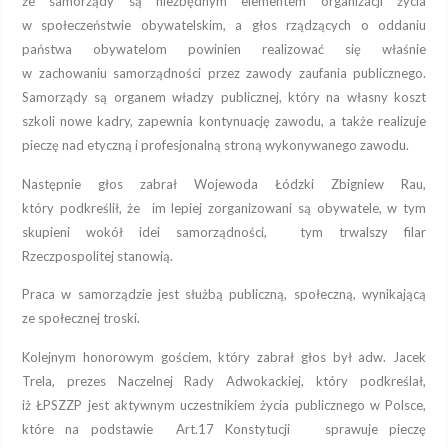
że samorządy są niezbędnym elementem organizacji życia
w społeczeństwie obywatelskim, a głos rządzących o oddaniu
państwa obywatelom powinien realizować się właśnie
w zachowaniu samorządności przez zawody zaufania publicznego.
Samorządy są organem władzy publicznej, który na własny koszt
szkoli nowe kadry, zapewnia kontynuację zawodu, a także realizuje
pieczę nad etyczną i profesjonalną stroną wykonywanego zawodu.
Następnie głos zabrał Wojewoda Łódzki Zbigniew Rau,
który podkreślił, że im lepiej zorganizowani są obywatele, w tym
skupieni wokół idei samorządności, tym trwalszy filar
Rzeczpospolitej stanowią.
Praca w samorządzie jest służbą publiczną, społeczną, wynikającą
ze społecznej troski.
Kolejnym honorowym gościem, który zabrał głos był adw. Jacek
Trela, prezes Naczelnej Rady Adwokackiej, który podkreślał,
iż ŁPSZZP jest aktywnym uczestnikiem życia publicznego w Polsce,
które na podstawie Art.17 Konstytucji sprawuje pieczę