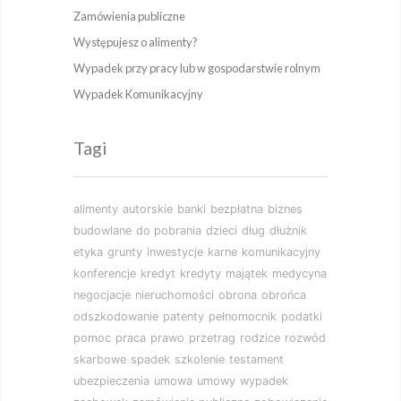
Zamówienia publiczne
Występujesz o alimenty?
Wypadek przy pracy lub w gospodarstwie rolnym
Wypadek Komunikacyjny
Tagi
alimenty
autorskie
banki
bezpłatna
biznes
budowlane
do pobrania
dzieci
dług
dłużnik
etyka
grunty
inwestycje
karne
komunikacyjny
konferencje
kredyt
kredyty
majątek
medycyna
negocjacje
nieruchomości
obrona
obrońca
odszkodowanie
patenty
pełnomocnik
podatki
pomoc
praca
prawo
przetrag
rodzice
rozwód
skarbowe
spadek
szkolenie
testament
ubezpieczenia
umowa
umowy
wypadek