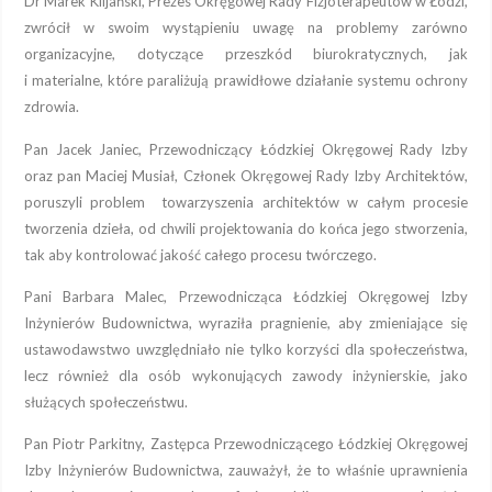
Dr Marek Kiljański, Prezes Okręgowej Rady Fizjoterapeutów w Łodzi,
zwrócił w swoim wystąpieniu uwagę na problemy zarówno
organizacyjne, dotyczące przeszkód biurokratycznych, jak
i materialne, które paraliżują prawidłowe działanie systemu ochrony
zdrowia.
Pan Jacek Janiec, Przewodniczący Łódzkiej Okręgowej Rady Izby
oraz pan Maciej Musiał, Członek Okręgowej Rady Izby Architektów,
poruszyli problem towarzyszenia architektów w całym procesie
tworzenia dzieła, od chwili projektowania do końca jego stworzenia,
tak aby kontrolować jakość całego procesu twórczego.
Pani Barbara Malec, Przewodnicząca Łódzkiej Okręgowej Izby
Inżynierów Budownictwa, wyraziła pragnienie, aby zmieniające się
ustawodawstwo uwzględniało nie tylko korzyści dla społeczeństwa,
lecz również dla osób wykonujących zawody inżynierskie, jako
służących społeczeństwu.
Pan Piotr Parkitny, Zastępca Przewodniczącego Łódzkiej Okręgowej
Izby Inżynierów Budownictwa, zauważył, że to właśnie uprawnienia