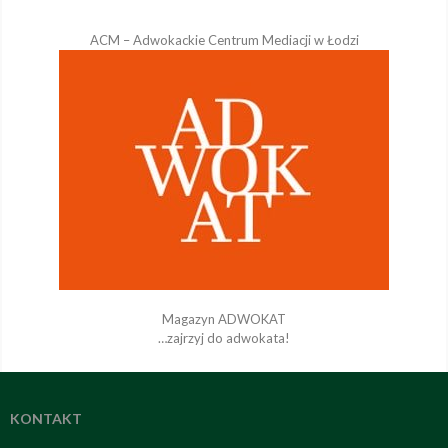
ACM – Adwokackie Centrum Mediacji w Łodzi
Magazyn ADWOKAT
…zajrzyj do adwokata!
KONTAKT