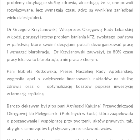
problemy dotykające służbę zdrowia, akcentując, że są one powoli
rozwiązywane, lecz wymagają czasu, gdyż są wynikiem zaniedbań
wielu dziesięcioleci.
Dr Grzegorz Krzyżanowski, Wiceprezes Okręgowej Rady Lekarskiej
w Łodzi, poruszył istotny problem istnienia NFZ, swoistego państwa
w państwie, które swoimi decyzjami potrafi dezorganizować pracę
i wzmagać biurokrację. Dr Krzyżanowski zauważył, że 80% czasu
pracy lekarza to biurokracja, a nie praca z chorym.
Pani Elżbieta Rutkowska, Prezes Naczelnej Rady Aptekarskiej,
wygłosiła apel o zwiększenie finansowania nakładów na służbę
zdrowia oraz o optymalizację kosztów poprzez inwestycję
w farmację szpitalną.
Bardzo ciekawym był głos pani Agnieszki Kałużnej, Przewodniczącej
Okręgowej Izb Pielęgniarek i Położnych w Łodzi, która zaapelowała
o poszanowanie i współpracę przy tworzeniu aktów prawnych, tak,
aby głos samorządów był słyszany przez ustawodawców.