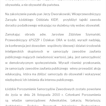
obywatela, a nie obywatel dla państwa.
Na zakończenie panelu pan Jerzy Dworakowski, Wiceprzewodniczący
Zarządu Łódzkiego Oddziału KIDP, przybliżył tajniki zawodu
doradcy podatkowego wskazując na służebną rolę wobec obywateli.
Zamykając obrady adw. Jarosław Zdzisław Szymański,
Przewodniczący ŁPSZZP i Dziekan ORA w Łodzi, wyraził nadzieję,
że konferencja jest dowodem wspólnoty ideowej i działań środowisk
inteligenckich skupionych w samorządy zawodów zaufania
publicznego mających świadomość wartości, jaką jest samorządność
w demokratycznym społeczeństwie. Wyraził również przekonanie,
że samorządy zawodów zaufania publicznego winny prowadzić akcję
edukacyjną, która ma zbliżyć samorządy do obywateli i wykazywać
niezbędność ich istnienia dla interesu publicznego.
Łódzkie Porozumienie Samorządów Zawodowych zostało powołane
do życia w dniu 26 listopada 2010 r. Członkami Porozumienia
są władze samorządowe: Adwokatów, Lekarzy, Notariuszy,
Architektów, Radców Prawnych, Inżynierów Budownictwa,