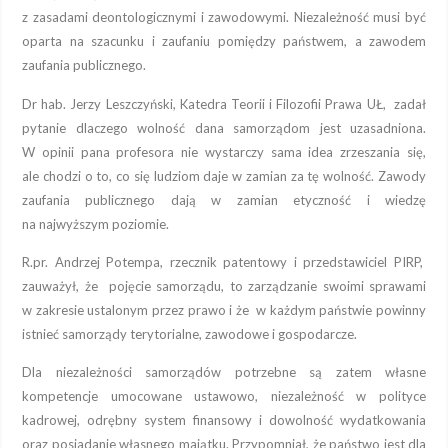
z zasadami deontologicznymi i zawodowymi. Niezależność musi być
oparta na szacunku i zaufaniu pomiędzy państwem, a zawodem
zaufania publicznego.
Dr hab. Jerzy Leszczyński, Katedra Teorii i Filozofii Prawa UŁ, zadał
pytanie dlaczego wolność dana samorządom jest uzasadniona.
W opinii pana profesora nie wystarczy sama idea zrzeszania się,
ale chodzi o to, co się ludziom daje w zamian za tę wolność. Zawody
zaufania publicznego dają w zamian etyczność i wiedzę
na najwyższym poziomie.
R.pr. Andrzej Potempa, rzecznik patentowy i przedstawiciel PIRP,
zauważył, że pojęcie samorządu, to zarządzanie swoimi sprawami
w zakresie ustalonym przez prawo i że w każdym państwie powinny
istnieć samorządy terytorialne, zawodowe i gospodarcze.
Dla niezależności samorządów potrzebne są zatem własne
kompetencje umocowane ustawowo, niezależność w polityce
kadrowej, odrębny system finansowy i dowolność wydatkowania
oraz posiadanie własnego majątku. Przypomniał, że państwo jest dla