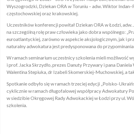
Wyszogrodzki, Dziekan ORA w Toruniu – adw. Wiktor Indan–P
częstochowskiej oraz krakowskiej.
Uczestników konferencji powitał Dziekan ORA w Łodzi, adw. 
na szczególną rolę praw człowieka jako dobra wspólnego: „Pr
euroatlantyckiej, zarówno w aspekcie aksjologicznym, jak i 
naturalny adwokatura jest predysponowana do przypominania o
W ramach seminarium uczestnicy szkolenia mieli możliwość w
i prof. Jacka Skrzydło, prezes Danuty Przywary i pana Daniela W
Walentina Stepiuka, dr Izabeli Skomerskiej-Muchowskiej, a ta
Spotkanie odbyło się w ramach trzeciej edycji „Polsko-Ukra
cyklicznie w ramach długofalowej współpracy Adwokatury Pol
w siedzibie Okręgowej Rady Adwokackiej w Łodzi przy ul. Wó
szkolenia.