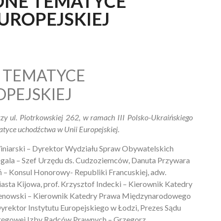
ONE TEMATYCE
UROPEJSKIEJ
 TEMATYCE
PEJSKIEJ
rzy ul. Piotrkowskiej 262, w ramach III Polsko-Ukraińskiego
tyce uchodźctwa w Unii Europejskiej.
 Winiarski – Dyrektor Wydziału Spraw Obywatelskich
ala – Szef Urzędu ds. Cudzoziemców, Danuta Przywara
eń – Konsul Honorowy- Republiki Francuskiej, adw.
ta Kijowa, prof. Krzysztof Indecki – Kierownik Katedry
enowski – Kierownik Katedry Prawa Międzynarodowego
ektor Instytutu Europejskiego w Łodzi, Prezes Sądu
ręgowej Izby Radców Prawnych – Grzegorz