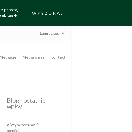
z prostej
WYSZUKAJ
zukiwarki
Languages
Mediacje
Media o nas
Kontakt
Blog - ostatnie
wpisy
W czym możemy Ci
pomóc?