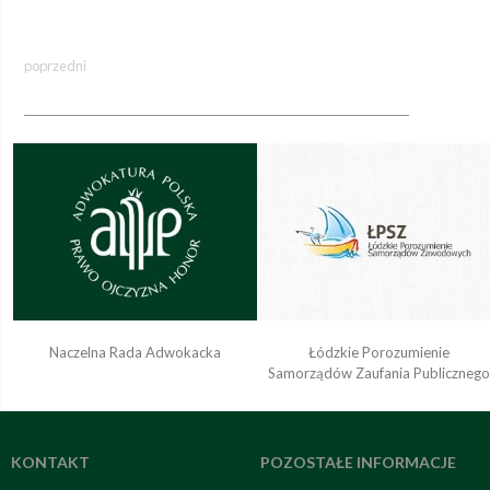
poprzedni
Naczelna Rada Adwokacka
Łódzkie Porozumienie
Samorządów Zaufania Publiczneg
KONTAKT
POZOSTAŁE INFORMACJE