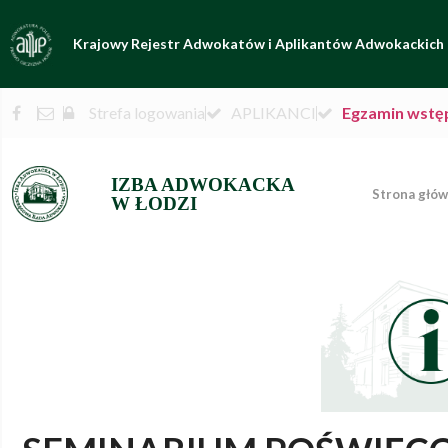
Krajowy Rejestr Adwokatów i Aplikantów Adwokackich
Strefa logowania
APLIKANCI
Egzamin wstę
IZBA ADWOKACKA
Strona głó
W ŁODZI