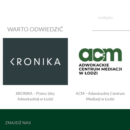
następny
WARTO ODWIEDZIĆ
KRONIKA – Pismo Izby
ACM – Adwokackie Centrum
o
Adwokackiej w Łodzi
Mediacji w Łodzi
ZNAJDŹ NAS