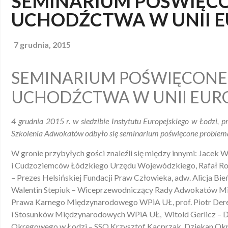
SEMINARIUM POŚWIĘC
UCHODŹCTWA W UNII E
7 grudnia, 2015
SEMINARIUM POŚWIĘCONE
UCHODŹCTWA W UNII EURO
4 grudnia 2015 r. w siedzibie Instytutu Europejskiego w Łodzi, p
Szkolenia Adwokatów odbyło się seminarium poświęcone problema
W gronie przybyłych gości znaleźli się między innymi: Jacek
i Cudzoziemców Łódzkiego Urzędu Wojewódzkiego, Rafał Rog
– Prezes Helsińskiej Fundacji Praw Człowieka, adw. Alicja Bi
Walentin Stepiuk – Wiceprzewodniczący Rady Adwokatów Mias
Prawa Karnego Międzynarodowego WPiA UŁ, prof. Piotr Der
i Stosunków Międzynarodowych WPiA UŁ, Witold Gerlicz – Dyr
Okręgowego w Łodzi – SSO Krzysztof Kacprzak, Dziekan Ok