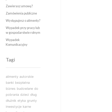
Zawierasz umowę?
Zamówienia publiczne
Występujesz o alimenty?
Wypadek przy pracy lub
w gospodarstwie rolnym
Wypadek
Komunikacyjny
Tagi
alimenty
autorskie
banki
bezpłatna
biznes
budowlane
do
pobrania
dzieci
dług
dłużnik
etyka
grunty
inwestycje
karne