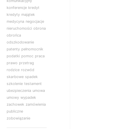
komunikacyjny
konferencje
kredyt
kredyty
majątek
medycyna
negocjacje
nieruchomości
obrona
obrońca
odszkodowanie
patenty
pełnomocnik
podatki
pomoc
praca
prawo
przetrag
rodzice
rozwód
skarbowe
spadek
szkolenie
testament
ubezpieczenia
umowa
umowy
wypadek
zachowek
zamówienia
publiczne
zobowiązanie