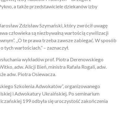
ykno, a także przedstawiciele dziekanów izby
Jarosław Zdzisław Szymański, który zwrócił uwagę
awa człowieka są niezbywalną wartością cywilizacji
prawnym”. „O te prawa trzeba zawsze zabiegać. W sposób
 tych wartościach.” – zaznaczył.
ysłuchania wykładów prof. Piotra Derenowskiego
itko, adw. Alicji Bień, ministra Rafała Rogali, adw.
kże adw. Piotra Osiewacza.
ińskiego Szkolenia Adwokatów”, organizowanego
skiej i Adwokatury Ukraińskiej. Po seminarium
lczańskiej 199 odbyła się uroczystość zakończenia