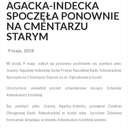
AGACKA-INDECKA
SPOCZĘŁA PONOWNIE
NA CMENTARZU
STARYM
9 maja, 2018
W środę 9 maja odbył się ponowny pochówek św. pamięci adw.
Joanny Agackiej-Indeckiej, byłej Prezes Naczelnej Rady Adwokackiej.
Spoczęła na Cmentarzu Starym na ul. Ogrodowej w Łodzi.
Uroczystość uświetnił poczet sztandarowy niosący Sztandar
Adwokatury Łódzkiej.
Św. pamięci adw. Joannę Agacką-Indecką pożegnał Dziekan
Okręgowej Rady Adwokackiej w Łodzi adw. Jarosław Zdzisław
Szymański składając w imieniu Adwokatury Łódzkiej wieniec.