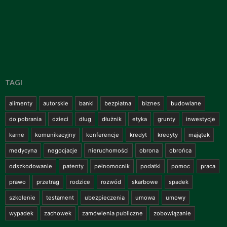
TAGI
alimenty
autorskie
banki
bezpłatna
biznes
budowlane
do pobrania
dzieci
dług
dłużnik
etyka
grunty
inwestycje
karne
komunikacyjny
konferencje
kredyt
kredyty
majątek
medycyna
negocjacje
nieruchomości
obrona
obrońca
odszkodowanie
patenty
pełnomocnik
podatki
pomoc
praca
prawo
przetrag
rodzice
rozwód
skarbowe
spadek
szkolenie
testament
ubezpieczenia
umowa
umowy
wypadek
zachowek
zamówienia publiczne
zobowiązanie