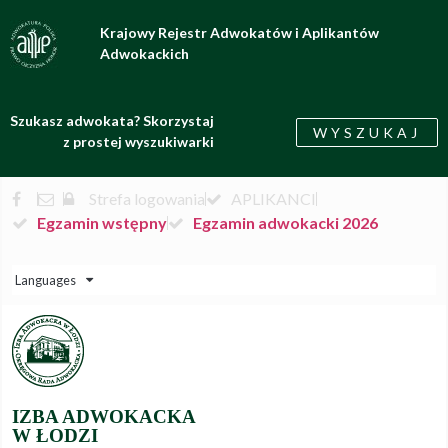
Krajowy Rejestr Adwokatów i Aplikantów
Adwokackich
Szukasz adwokata? Skorzystaj
WYSZUKAJ
z prostej wyszukiwarki
Strefa logowania
APLIKANCI
Egzamin wstępny
Egzamin adwokacki 2026
Languages
IZBA ADWOKACKA
W ŁODZI