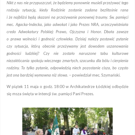
Nikt z nas nie przypuszczał, że będziemy ponownie musieli przeżywać tego
rodzaju sytuację, kiedy Rodzinie zostanie zadana bezlitośnie rana
i że najbliżsi będą skazani na przeżywanie ponownej traumy
.
Św. pamięci
mec. Agacka-Indecka, jako adwokat i jako Prezes NRA, urzeczywistniała
credo Adwokatury Polskiej: Prawo, Ojczyzna i Honor. Dbała zawsze
o prawa wolności i godność człowieka. Dzisiaj należy postawić pytanie
czy sytuacja, którą obecnie przeżywamy jest dowodem uszanowania
godności ludzkiej? Czy nie zostało naruszone tabu kulturowe
niezakłócania spokoju wiecznego zmarłych, szacunku dla bólu i cierpienia
rodziny. To tylko pytanie, odpowiedzią niech pozostanie cisza, bo często
jest ona bardziej wymowna niż słowa
. – powiedział mec. Szymański.
W piątek 11 maja o godz. 18:00 w Archikatedrze Łódzkiej odbędzie
się msza święta w intencji św. pamięci Pani Prezes.