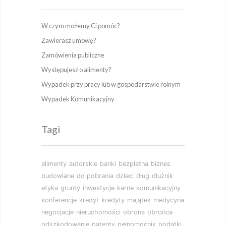
W czym możemy Ci pomóc?
Zawierasz umowę?
Zamówienia publiczne
Występujesz o alimenty?
Wypadek przy pracy lub w gospodarstwie rolnym
Wypadek Komunikacyjny
Tagi
alimenty
autorskie
banki
bezpłatna
biznes
budowlane
do pobrania
dzieci
dług
dłużnik
etyka
grunty
inwestycje
karne
komunikacyjny
konferencje
kredyt
kredyty
majątek
medycyna
negocjacje
nieruchomości
obrona
obrońca
odszkodowanie
patenty
pełnomocnik
podatki