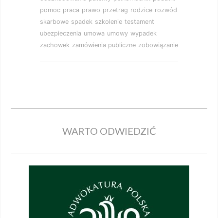
pomoc
praca
prawo
przetrag
rodzice
rozwód
skarbowe
spadek
szkolenie
testament
ubezpieczenia
umowa
umowy
wypadek
zachowek
zamówienia publiczne
zobowiązanie
WARTO ODWIEDZIĆ