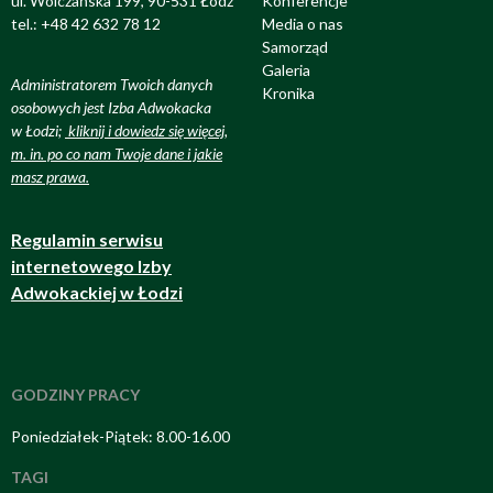
ul. Wólczańska 199, 90-531 Łódź
Konferencje
tel.: +48 42 632 78 12
Media o nas
Samorząd
Galeria
Administratorem Twoich danych
Kronika
osobowych jest Izba Adwokacka
w Łodzi;
kliknij i dowiedz się więcej,
m. in. po co nam Twoje dane i jakie
masz prawa
.
Regulamin serwisu
internetowego Izby
Adwokackiej w Łodzi
GODZINY PRACY
Poniedziałek-Piątek: 8.00-16.00
TAGI