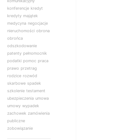
komunikacyjny
konferencje
kredyt
kredyty
majątek
medycyna
negocjacje
nieruchomości
obrona
obrońca
odszkodowanie
patenty
pełnomocnik
podatki
pomoc
praca
prawo
przetrag
rodzice
rozwód
skarbowe
spadek
szkolenie
testament
ubezpieczenia
umowa
umowy
wypadek
zachowek
zamówienia
publiczne
zobowiązanie