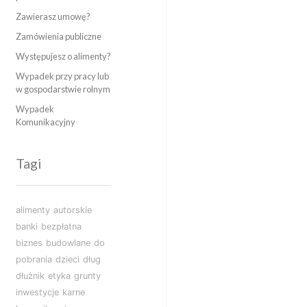
Zawierasz umowę?
Zamówienia publiczne
Występujesz o alimenty?
Wypadek przy pracy lub
w gospodarstwie rolnym
Wypadek
Komunikacyjny
Tagi
alimenty
autorskie
banki
bezpłatna
biznes
budowlane
do
pobrania
dzieci
dług
dłużnik
etyka
grunty
inwestycje
karne