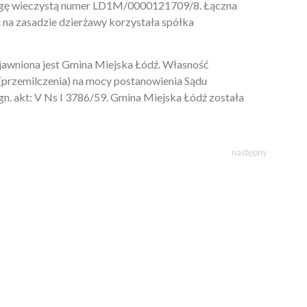
ięgę wieczystą numer LD1M/0000121709/8. Łączna
 na zasadzie dzierżawy korzystała spółka
ujawniona jest Gmina Miejska Łódź. Własność
(przemilczenia) na mocy postanowienia Sądu
n. akt: V Ns I 3786/59. Gmina Miejska Łódź została
następny