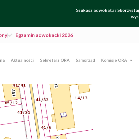
Szukasz adwokata? Skorzystaj 
wys
pny
Egzamin adwokacki 2026
wna
Aktualności
Sekretarz ORA
Samorząd
Komisje ORA