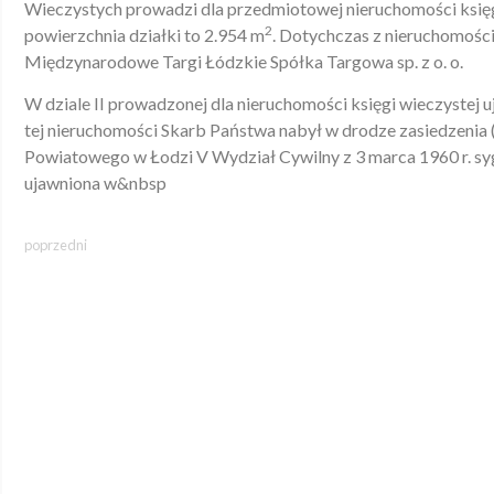
Wieczystych prowadzi dla przedmiotowej nieruchomości ks
2
powierzchnia działki to 2.954 m
. Dotychczas z nieruchomości
Międzynarodowe Targi Łódzkie Spółka Targowa sp. z o. o.
W dziale II prowadzonej dla nieruchomości księgi wieczystej 
tej nieruchomości Skarb Państwa nabył w drodze zasiedzenia 
Powiatowego w Łodzi V Wydział Cywilny z 3 marca 1960 r. syg
ujawniona w&nbsp
poprzedni