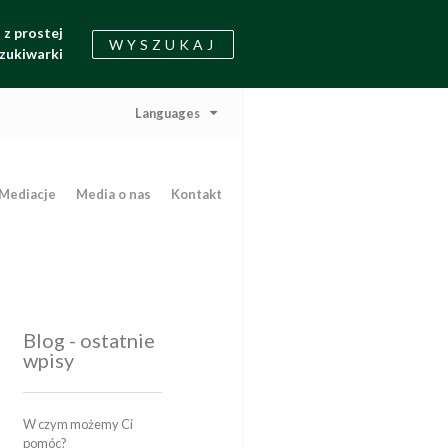
z prostej
WYSZUKAJ
zukiwarki
Languages
Mediacje
Media o nas
Kontakt
Blog - ostatnie
wpisy
W czym możemy Ci
pomóc?