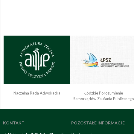
Naczelna Rada Adwokacka
Łódzkie Porozumienie
Samorządów Zaufania Publiczneg
KONTAKT
POZOSTAŁE INFORMACJE