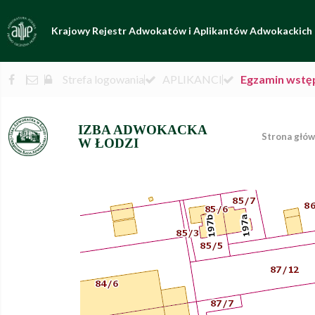
Krajowy Rejestr Adwokatów i Aplikantów Adwokackich
Strefa logowania
APLIKANCI
Egzamin wstę
IZBA ADWOKACKA
Strona głó
W ŁODZI