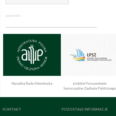
poprzedni
Naczelna Rada Adwokacka
Łódzkie Porozumienie
Samorządów Zaufania Publiczneg
KONTAKT
POZOSTAŁE INFORMACJE