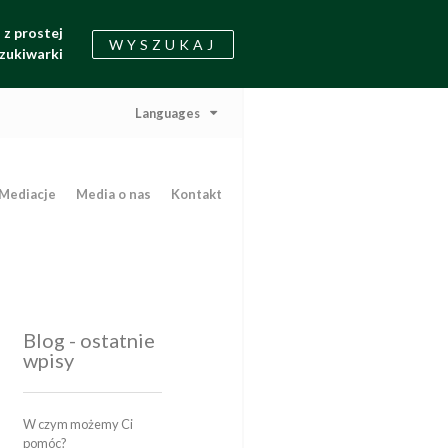
z prostej
WYSZUKAJ
zukiwarki
Languages
Mediacje
Media o nas
Kontakt
Blog - ostatnie
wpisy
W czym możemy Ci
pomóc?