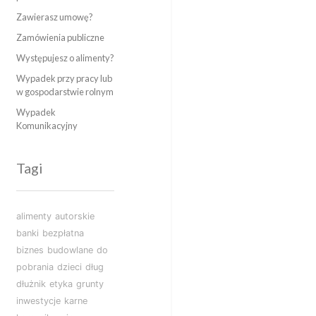
Zawierasz umowę?
Zamówienia publiczne
Występujesz o alimenty?
Wypadek przy pracy lub
w gospodarstwie rolnym
Wypadek
Komunikacyjny
Tagi
alimenty
autorskie
banki
bezpłatna
biznes
budowlane
do
pobrania
dzieci
dług
dłużnik
etyka
grunty
inwestycje
karne