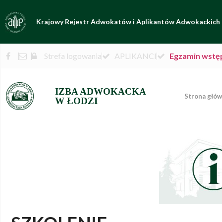
Krajowy Rejestr Adwokatów i Aplikantów Adwokackich
Strefa logowania
APLIKANCI
Egzamin wstę
IZBA ADWOKACKA
Strona głó
W ŁODZI