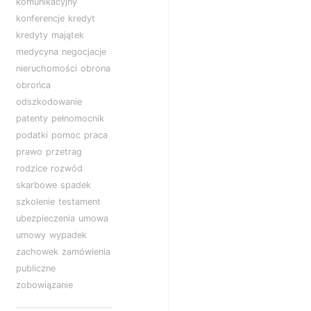
komunikacyjny
konferencje
kredyt
kredyty
majątek
medycyna
negocjacje
nieruchomości
obrona
obrońca
odszkodowanie
patenty
pełnomocnik
podatki
pomoc
praca
prawo
przetrag
rodzice
rozwód
skarbowe
spadek
szkolenie
testament
ubezpieczenia
umowa
umowy
wypadek
zachowek
zamówienia
publiczne
zobowiązanie