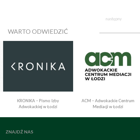
następny
WARTO ODWIEDZIĆ
KRONIKA – Pismo Izby
ACM – Adwokackie Centrum
o
Adwokackiej w Łodzi
Mediacji w Łodzi
ZNAJDŹ NAS