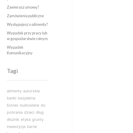
Zawierasz umowę?
Zamówienia publiczne
Występujesz o alimenty?
Wypadek przy pracy lub
w gospodarstwie rolnym
Wypadek
Komunikacyjny
Tagi
alimenty
autorskie
banki
bezpłatna
biznes
budowlane
do
pobrania
dzieci
dług
dłużnik
etyka
grunty
inwestycje
karne