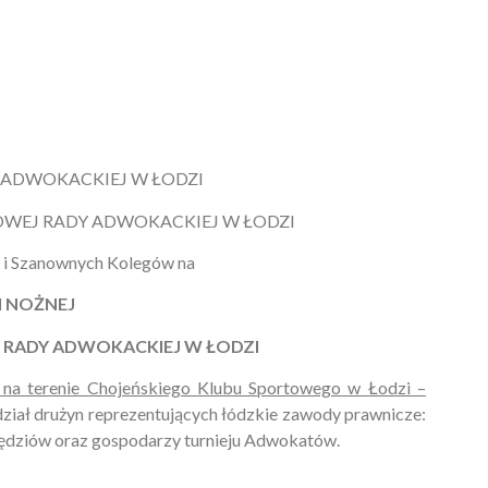
 ADWOKACKIEJ W ŁODZI
GOWEJ RADY ADWOKACKIEJ W ŁODZI
i i Szanownych Kolegów na
I NOŻNEJ
 RADY ADWOKACKIEJ W ŁODZI
 na terenie Chojeńskiego Klubu Sportowego w Łodzi –
dział drużyn reprezentujących łódzkie zawody prawnicze:
ędziów oraz gospodarzy turnieju Adwokatów.