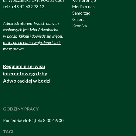
ul. Wólczańska 199, 90-531 Łódź
Konferencje
tel.: +48 42 632 78 12
Media o nas
Samorząd
Galeria
Administratorem Twoich danych
Kronika
osobowych jest Izba Adwokacka
w Łodzi;
kliknij i dowiedz się więcej,
m. in. po co nam Twoje dane i jakie
masz prawa
.
Regulamin serwisu
internetowego Izby
Adwokackiej w Łodzi
GODZINY PRACY
Poniedziałek-Piątek: 8.00-16.00
TAGI