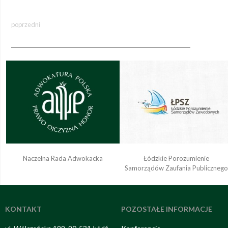
poprzedni
Naczelna Rada Adwokacka
Łódzkie Porozumienie
Samorządów Zaufania Publiczneg
KONTAKT
POZOSTAŁE INFORMACJE