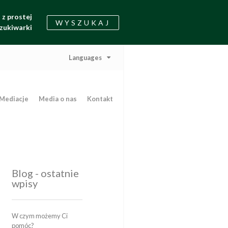
z prostej
WYSZUKAJ
zukiwarki
Languages
Mediacje
Media o nas
Kontakt
Blog - ostatnie
wpisy
W czym możemy Ci
pomóc?