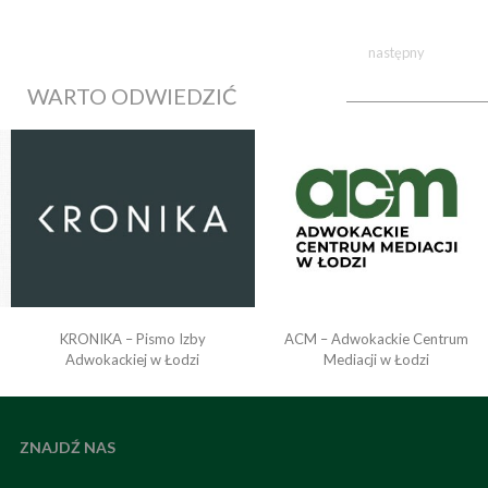
następny
WARTO ODWIEDZIĆ
KRONIKA – Pismo Izby
ACM – Adwokackie Centrum
o
Adwokackiej w Łodzi
Mediacji w Łodzi
ZNAJDŹ NAS