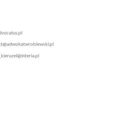
dvocatus.pl
takt@adwokatwroblewski.pl
_kieruzel@interia.pl