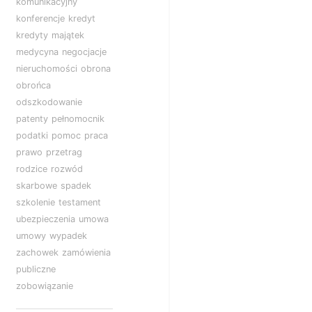
komunikacyjny
konferencje
kredyt
kredyty
majątek
medycyna
negocjacje
nieruchomości
obrona
obrońca
odszkodowanie
patenty
pełnomocnik
podatki
pomoc
praca
prawo
przetrag
rodzice
rozwód
skarbowe
spadek
szkolenie
testament
ubezpieczenia
umowa
umowy
wypadek
zachowek
zamówienia
publiczne
zobowiązanie