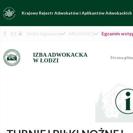
Krajowy Rejestr Adwokatów i Aplikantów Adwokackich
Strefa logowania
APLIKANCI
Egzamin wstę
IZBA ADWOKACKA
Strona głó
W ŁODZI