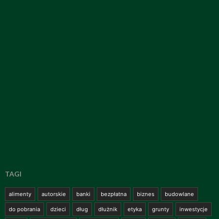
TAGI
alimenty
autorskie
banki
bezpłatna
biznes
budowlane
do pobrania
dzieci
dług
dłużnik
etyka
grunty
inwestycje