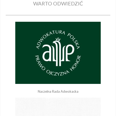
WARTO ODWIEDZIĆ
Naczelna Rada Adwokacka