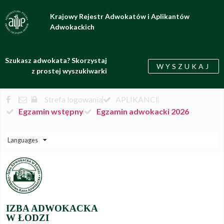
Krajowy Rejestr Adwokatów i Aplikantów
Adwokackich
Szukasz adwokata? Skorzystaj
WYSZUKAJ
z prostej wyszukiwarki
Strefa logowania
APLIKANCI
Egzamin wstępny
Egzamin adwokacki 2026
Languages
IZBA ADWOKACKA
W ŁODZI