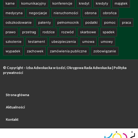
karne
komunikacyjny
konferencje
kredyt
kredyty
majątek
medycyna
negocjacje
nieruchomości
obrona
obrońca
odszkodowanie
patenty
pełnomocnik
podatki
pomoc
praca
prawo
przetrag
rodzice
rozwód
skarbowe
spadek
szkolenie
testament
ubezpieczenia
umowa
umowy
wypadek
zachowek
zamówienia publiczne
zobowiązanie
© Copyright – Izba Adwokacka w Łodzi, Okręgowa Rada Adwokacka |
Polityka
prywatności
Strona główna
Aktualności
Kontakt