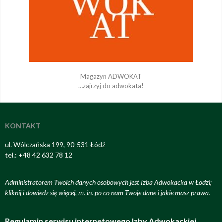
Magazyn ADWOKAT
…zajrzyj do adwokata!
KONTAKT
ul. Wólczańska 199, 90-531 Łódź
tel.: +48 42 632 78 12
Administratorem Twoich danych osobowych jest Izba Adwokacka w Łodzi;
kliknij i dowiedz się więcej, m. in. po co nam Twoje dane i jakie masz prawa
.
Regulamin serwisu internetowego Izby Adwokackiej