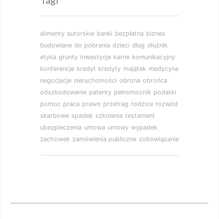
alimenty
autorskie
banki
bezpłatna
biznes
budowlane
do pobrania
dzieci
dług
dłużnik
etyka
grunty
inwestycje
karne
komunikacyjny
konferencje
kredyt
kredyty
majątek
medycyna
negocjacje
nieruchomości
obrona
obrońca
odszkodowanie
patenty
pełnomocnik
podatki
pomoc
praca
prawo
przetrag
rodzice
rozwód
skarbowe
spadek
szkolenie
testament
ubezpieczenia
umowa
umowy
wypadek
zachowek
zamówienia publiczne
zobowiązanie