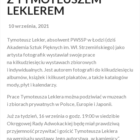
LEKLEREM
10 września, 2021
Tymoteusz Lekler, absolwent PWSSP w Łodzi (dziś
Akademia Sztuk Pięknych im. Wł. Strzemińskiego) jako
artysta fotografik wystawiał swoje prace
na kilkudziesięciu wystawach zbiorowych
i indywidualnych. Jest autorem fotografii do kilkudziesięciu
albumów, książek i kilkuset plakatów, a także katalogów
mody, płyt i kalendarzy.
Prace Tymoteusza Leklera można podziwiać w muzeach
i zbiorach prywatnych w Polsce, Europie i Japonii.
Już za tydzień, 16 września o godz. 19:00 w siedzibie
Okręgowej Rady Adwokackiej będę miał prawdziwą
przyjemność przywitać i gościć Tymoteusza Leklera
na wernisażu wystawy Jego autorstwa „w kamienicy”.