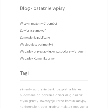
Blog - ostatnie wpisy
W czym możemy Ci pomóc?
Zawierasz umowę?
Zamówienia publiczne
Występujesz o alimenty?
Wypadek przy pracy lub w gospodarstwie rolnym
Wypadek Komunikacyjny
Tagi
alimenty
autorskie
banki
bezpłatna
biznes
budowlane
do pobrania
dzieci
dług
dłużnik
etyka
grunty
inwestycje
karne
komunikacyjny
konferencje
kredyt
kredyty
majątek
medycyna