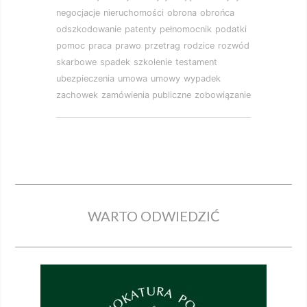
negocjacje
nieruchomości
obrona
obrońca
odszkodowanie
patenty
pełnomocnik
podatki
pomoc
praca
prawo
przetrag
rodzice
rozwód
skarbowe
spadek
szkolenie
testament
ubezpieczenia
umowa
umowy
wypadek
zachowek
zamówienia publiczne
zobowiązanie
WARTO ODWIEDZIĆ