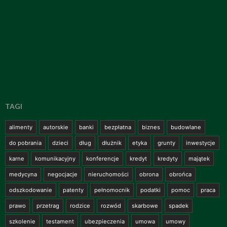
TAGI
alimenty
autorskie
banki
bezpłatna
biznes
budowlane
do pobrania
dzieci
dług
dłużnik
etyka
grunty
inwestycje
karne
komunikacyjny
konferencje
kredyt
kredyty
majątek
medycyna
negocjacje
nieruchomości
obrona
obrońca
odszkodowanie
patenty
pełnomocnik
podatki
pomoc
praca
prawo
przetrag
rodzice
rozwód
skarbowe
spadek
szkolenie
testament
ubezpieczenia
umowa
umowy