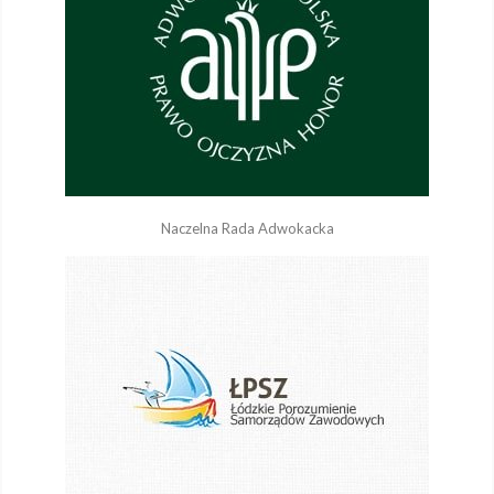
Naczelna Rada Adwokacka