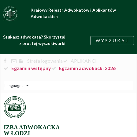
Krajowy Rejestr Adwokatów i Aplikantów
Adwokackich
Szukasz adwokata? Skorzystaj
WYSZUKAJ
z prostej wyszukiwarki
Strefa logowania
APLIKANCI
Egzamin wstępny
Egzamin adwokacki 2026
Languages
IZBA ADWOKACKA
W ŁODZI