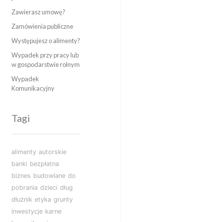
Zawierasz umowę?
Zamówienia publiczne
Występujesz o alimenty?
Wypadek przy pracy lub
w gospodarstwie rolnym
Wypadek
Komunikacyjny
Tagi
alimenty
autorskie
banki
bezpłatna
biznes
budowlane
do
pobrania
dzieci
dług
dłużnik
etyka
grunty
inwestycje
karne