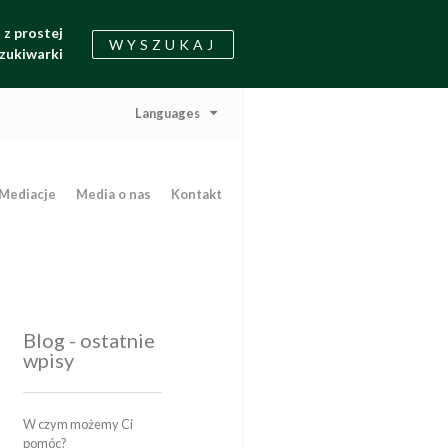
z prostej
WYSZUKAJ
zukiwarki
Languages
Mediacje
Media o nas
Kontakt
Blog - ostatnie
wpisy
W czym możemy Ci
pomóc?