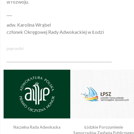
w rozwoju.
___
adw. Karolina Wrąbel
członek Okręgowej Rady Adwokackiej w Łodzi
poprzedni
Naczelna Rada Adwokacka
Łódzkie Porozumienie
Samorządów Zaufania Publiczneg