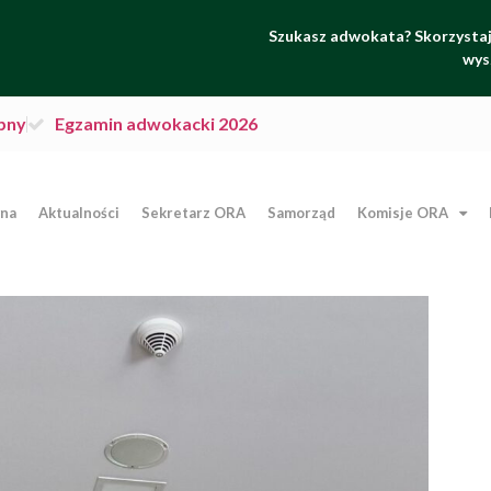
Szukasz adwokata? Skorzystaj 
wys
pny
Egzamin adwokacki 2026
wna
Aktualności
Sekretarz ORA
Samorząd
Komisje ORA