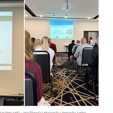
asięgu ręki – możliwości eksportu i importu, ramy