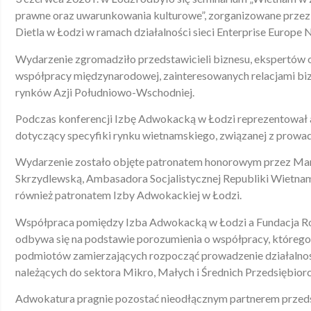
prawne oraz uwarunkowania kulturowe”, zorganizowane przez 
Dietla w Łodzi w ramach działalności sieci Enterprise Europe
Wydarzenie zgromadziło przedstawicieli biznesu, ekspertów or
współpracy międzynarodowej, zainteresowanych relacjami biz
rynków Azji Południowo-Wschodniej.
Podczas konferencji Izbę Adwokacką w Łodzi reprezentował a
dotyczący specyfiki rynku wietnamskiego, związanej z prowa
Wydarzenie zostało objęte patronatem honorowym przez Ma
Skrzydlewską, Ambasadora Socjalistycznej Republiki Wietnam
również patronatem Izby Adwokackiej w Łodzi.
Współpraca pomiędzy Izba Adwokacką w Łodzi a Fundacja Rozw
odbywa się na podstawie porozumienia o współpracy, którego
podmiotów zamierzających rozpocząć prowadzenie działalnoś
należących do sektora Mikro, Małych i Średnich Przedsiębiorc
Adwokatura pragnie pozostać nieodłącznym partnerem przed