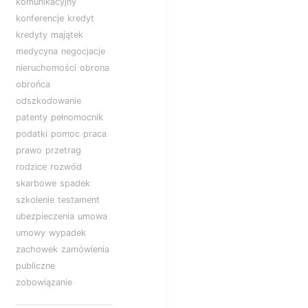
komunikacyjny
konferencje
kredyt
kredyty
majątek
medycyna
negocjacje
nieruchomości
obrona
obrońca
odszkodowanie
patenty
pełnomocnik
podatki
pomoc
praca
prawo
przetrag
rodzice
rozwód
skarbowe
spadek
szkolenie
testament
ubezpieczenia
umowa
umowy
wypadek
zachowek
zamówienia
publiczne
zobowiązanie