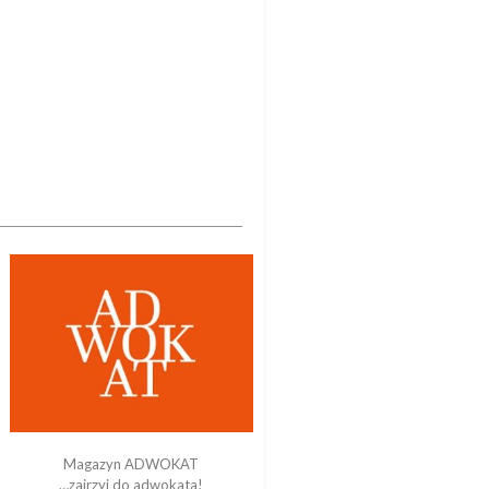
Magazyn ADWOKAT
…zajrzyj do adwokata!