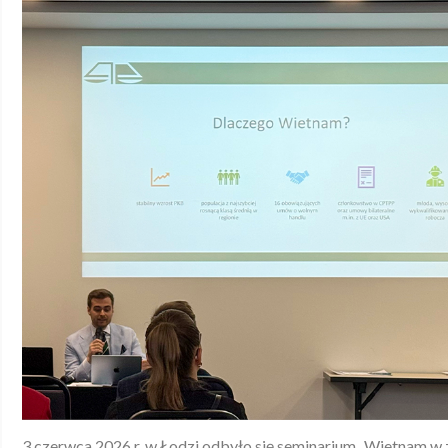
3 czerwca 2026 r. w Łodzi odbyło się seminarium „Wietnam w z