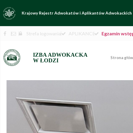
Krajowy Rejestr Adwokatów i Aplikantów Adwokackich
Strefa logowania
APLIKANCI
Egzamin wstę
IZBA ADWOKACKA
Strona głó
W ŁODZI