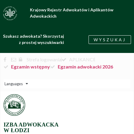
Krajowy Rejestr Adwokatów i Aplikantów
Adwokackich
Szukasz adwokata? Skorzystaj
WYSZUKAJ
z prostej wyszukiwarki
Strefa logowania
APLIKANCI
Egzamin wstępny
Egzamin adwokacki 2026
Languages
IZBA ADWOKACKA
W ŁODZI