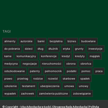
TAGI
alimenty
autorskie
banki
bezpłatna
biznes
budowlane
do pobrania
dzieci
dług
dłużnik
etyka
grunty
inwestycje
karne
komunikacyjny
konferencje
kredyt
kredyty
majątek
medycyna
negocjacje
nieruchomości
obrona
obrońca
odszkodowanie
patenty
pełnomocnik
podatki
pomoc
praca
prawo
przetrag
rodzice
rozwód
skarbowe
spadek
szkolenie
testament
ubezpieczenia
umowa
umowy
wypadek
zachowek
zamówienia publiczne
zobowiązanie
© Copyright – Izba Adwokacka w Łodzi, Okręgowa Rada Adwokacka |
Polityka