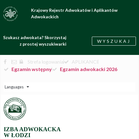
Krajowy Rejestr Adwokatów i Aplikantów
Adwokackich
Szukasz adwokata? Skorzystaj
WYSZUKAJ
z prostej wyszukiwarki
Strefa logowania
APLIKANCI
Egzamin wstępny
Egzamin adwokacki 2026
Languages
IZBA ADWOKACKA
W ŁODZI