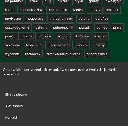
do pobrania
dzieci
dług
dłużnik
etyka
grunty
inwestycje
karne
komunikacyjny
konferencje
kredyt
kredyty
majątek
medycyna
negocjacje
nieruchomości
obrona
obrońca
odszkodowanie
patenty
pełnomocnik
podatki
pomoc
praca
prawo
przetrag
rodzice
rozwód
skarbowe
spadek
szkolenie
testament
ubezpieczenia
umowa
umowy
wypadek
zachowek
zamówienia publiczne
zobowiązanie
© Copyright – Izba Adwokacka w Łodzi, Okręgowa Rada Adwokacka |
Polityka
prywatności
Strona główna
Aktualności
Kontakt