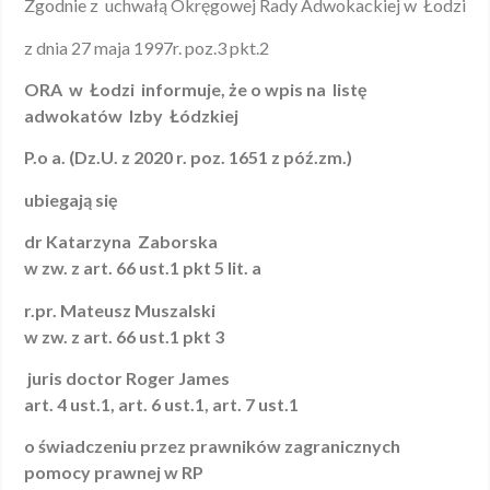
Zgodnie z uchwałą Okręgowej Rady Adwokackiej w Łodzi
z dnia 27 maja 1997r. poz.3 pkt.2
ORA w Łodzi informuje, że o wpis na listę
adwokatów Izby Łódzkiej
P.o a. (Dz.U. z 2020 r. poz. 1651 z póź.zm.)
ubiegają się
dr Katarzyna Zaborska
w zw. z art. 66 ust.1 pkt 5 lit. a
r.pr. Mateusz Muszalski
w zw. z art. 66 ust.1 pkt 3
juris doctor Roger James
art. 4 ust.1, art. 6 ust.1, art. 7 ust.1
o świadczeniu przez prawników zagranicznych
pomocy prawnej w RP