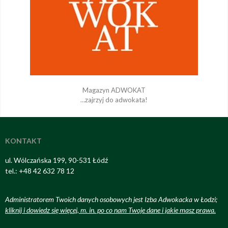
Magazyn ADWOKAT
…zajrzyj do adwokata!
KONTAKT
ul. Wólczańska 199, 90-531 Łódź
tel.: +48 42 632 78 12
Administratorem Twoich danych osobowych jest Izba Adwokacka w Łodzi;
kliknij i dowiedz się więcej, m. in. po co nam Twoje dane i jakie masz prawa
.