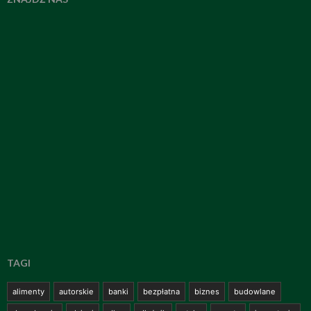
TAGI
alimenty
autorskie
banki
bezpłatna
biznes
budowlane