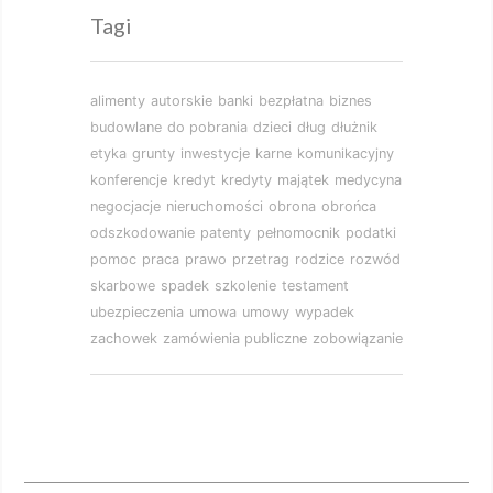
Tagi
alimenty
autorskie
banki
bezpłatna
biznes
budowlane
do pobrania
dzieci
dług
dłużnik
etyka
grunty
inwestycje
karne
komunikacyjny
konferencje
kredyt
kredyty
majątek
medycyna
negocjacje
nieruchomości
obrona
obrońca
odszkodowanie
patenty
pełnomocnik
podatki
pomoc
praca
prawo
przetrag
rodzice
rozwód
skarbowe
spadek
szkolenie
testament
ubezpieczenia
umowa
umowy
wypadek
zachowek
zamówienia publiczne
zobowiązanie