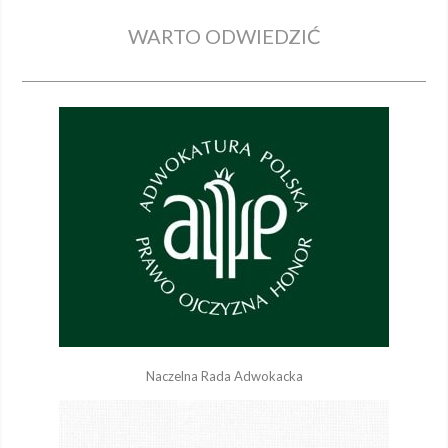
WARTO ODWIEDZIĆ
Naczelna Rada Adwokacka