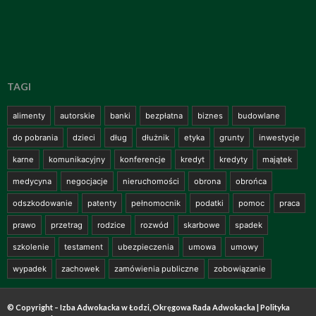
TAGI
alimenty
autorskie
banki
bezpłatna
biznes
budowlane
do pobrania
dzieci
dług
dłużnik
etyka
grunty
inwestycje
karne
komunikacyjny
konferencje
kredyt
kredyty
majątek
medycyna
negocjacje
nieruchomości
obrona
obrońca
odszkodowanie
patenty
pełnomocnik
podatki
pomoc
praca
prawo
przetrag
rodzice
rozwód
skarbowe
spadek
szkolenie
testament
ubezpieczenia
umowa
umowy
wypadek
zachowek
zamówienia publiczne
zobowiązanie
© Copyright – Izba Adwokacka w Łodzi, Okręgowa Rada Adwokacka |
Polityka