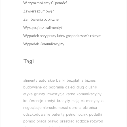
W czym możemy Ci pomóc?
Zawierasz umowę?
Zamówienia publiczne
Występujesz o alimenty?
Wypadek przy pracy lub w gospodarstwie rolnym
Wypadek Komunikacyjny
Tagi
alimenty
autorskie
banki
bezpłatna
biznes
budowlane
do pobrania
dzieci
dług
dłużnik
etyka
grunty
inwestycje
karne
komunikacyjny
konferencje
kredyt
kredyty
majątek
medycyna
negocjacje
nieruchomości
obrona
obrońca
odszkodowanie
patenty
pełnomocnik
podatki
pomoc
praca
prawo
przetrag
rodzice
rozwód