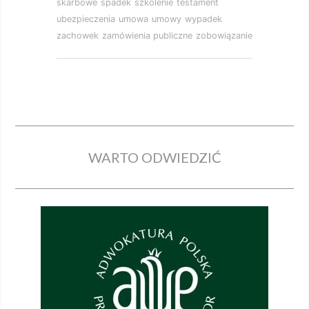
skarbowe
spadek
szkolenie
testament
ubezpieczenia
umowa
umowy
wypadek
zachowek
zamówienia publiczne
zobowiązanie
WARTO ODWIEDZIĆ