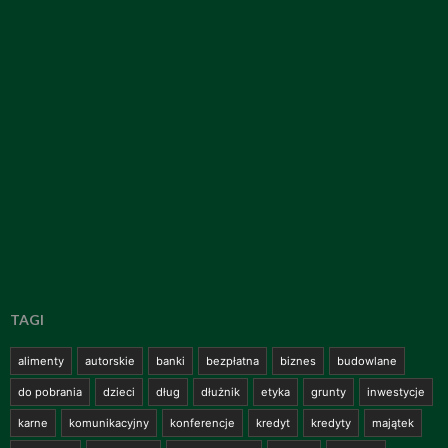
TAGI
alimenty
autorskie
banki
bezpłatna
biznes
budowlane
do pobrania
dzieci
dług
dłużnik
etyka
grunty
inwestycje
karne
komunikacyjny
konferencje
kredyt
kredyty
majątek