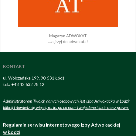
Magazyn ADWOKAT
…zajrzyj do adwokata!
KONTAKT
ul. Wólczańska 199, 90-531 Łódź
tel.: +48 42 632 78 12
Administratorem Twoich danych osobowych jest Izba Adwokacka w Łodzi;
kliknij i dowiedz się więcej, m. in. po co nam Twoje dane i jakie masz prawa
.
Regulamin serwisu internetowego Izby Adwokackiej
w Łodzi