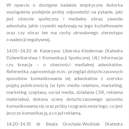
W oparciu o dostępne badania empiryczne Autorka
wystąpienia podejmie próbę odpowiedzi na pytanie, jaki
jest obecnie społeczny i medialny obraz zawodu
adwokata, jakie czynniki wpływają na jego kształtowanie
oraz czy obraz ten ma cechy utrwalonego stereotypu
o walencji negatywnej.
14.05–14.20 dr Katarzyna Liberska-Kinderman (Katedra
Dziennikarstwa I Komunikacji Społecznej UŁ) Informacja
czy kreacja – o obecności medialnej adwokatów.
Referentka zaprezentuje m.in.: przegląd dotychczasowych
sposobów komunikowania się adwokatów z szeroko
pojętą publicznością (w tym: media relations, marketing,
marketing szeptany, social media, działania CSR, reklama
materialna), dokona oceny dotychczasowego sposobu
komunikowania się oraz próby rozgraniczenia tego, co jest
jeszcze komunikacją, a co już reklamą.
14.20–14.35 dr Beata Grochala-Woźniak (Katedra