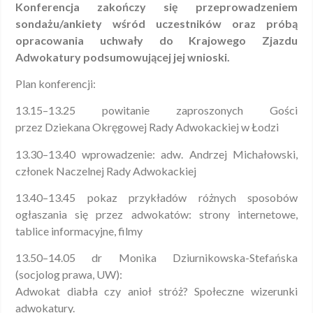
Konferencja zakończy się przeprowadzeniem
sondażu/ankiety wśród uczestników oraz próbą
opracowania
uchwały do Krajowego Zjazdu
Adwokatury podsumowującej jej wnioski.
Plan konferencji:
13.15–13.25 powitanie zaproszonych Gości
przez Dziekana Okręgowej Rady Adwokackiej w Łodzi
13.30–13.40 wprowadzenie: adw. Andrzej Michałowski,
członek Naczelnej Rady Adwokackiej
13.40–13.45 pokaz przykładów różnych sposobów
ogłaszania się przez adwokatów: strony internetowe,
tablice informacyjne, filmy
13.50–14.05 dr Monika Dziurnikowska-Stefańska
(socjolog prawa, UW):
Adwokat diabła czy anioł stróż? Społeczne wizerunki
adwokatury.