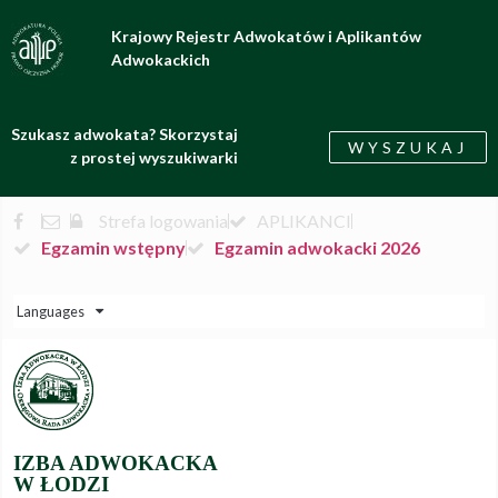
Krajowy Rejestr Adwokatów i Aplikantów
Adwokackich
Szukasz adwokata? Skorzystaj
WYSZUKAJ
z prostej wyszukiwarki
Strefa logowania
APLIKANCI
Egzamin wstępny
Egzamin adwokacki 2026
Languages
IZBA ADWOKACKA
W ŁODZI