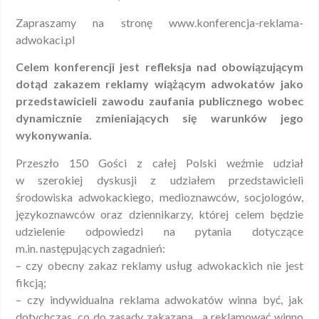
Zapraszamy na stronę www.konferencja-reklama-
adwokaci.pl
Celem konferencji jest refleksja nad obowiązującym
dotąd zakazem reklamy wiążącym adwokatów
jako
przedstawicieli zawodu zaufania publicznego wobec
dynamicznie zmieniających się warunków
jego
wykonywania.
Przeszło 150 Gości z całej Polski weźmie udział
w szerokiej dyskusji z udziałem przedstawicieli
środowiska adwokackiego, medioznawców, socjologów,
językoznawców oraz dziennikarzy, której celem będzie
udzielenie odpowiedzi na pytania dotyczące
m.in. następujących zagadnień:
– czy obecny zakaz reklamy usług adwokackich nie jest
fikcją;
– czy indywidualna reklama adwokatów winna być, jak
dotychczas, co do zasady zakazana, a reklamować winno