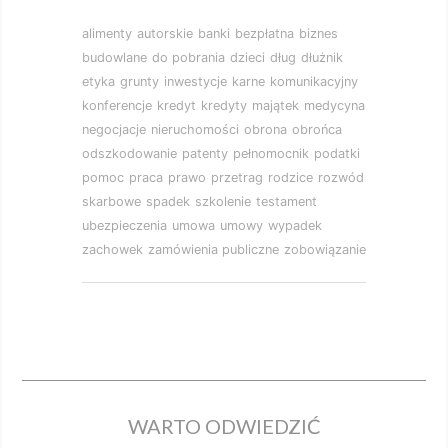
alimenty
autorskie
banki
bezpłatna
biznes
budowlane
do pobrania
dzieci
dług
dłużnik
etyka
grunty
inwestycje
karne
komunikacyjny
konferencje
kredyt
kredyty
majątek
medycyna
negocjacje
nieruchomości
obrona
obrońca
odszkodowanie
patenty
pełnomocnik
podatki
pomoc
praca
prawo
przetrag
rodzice
rozwód
skarbowe
spadek
szkolenie
testament
ubezpieczenia
umowa
umowy
wypadek
zachowek
zamówienia publiczne
zobowiązanie
WARTO ODWIEDZIĆ