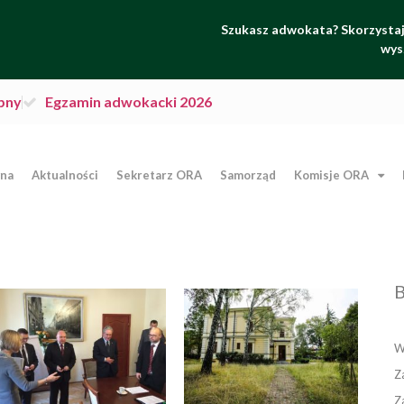
Szukasz adwokata? Skorzystaj 
wys
pny
Egzamin adwokacki 2026
wna
Aktualności
Sekretarz ORA
Samorząd
Komisje ORA
B
W
Z
Z