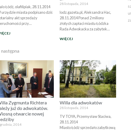
28 listopada, 2014
s
alo Łódź, olafilipiak, 28.11.2014
 urzędzie miasta podpisano dziś
lodz.gazeta.pl, Aleksandra Hac,
u
otarialny akt sprzedaży
28.11.2014 Ponad 2 miliony
z
ieruchomości przy…
złotych zapłaci miastu Łódzka
Rada Adwokacka za zabytek…
IĘCEJ
WIĘCEJ
 następna
illa Zygmunta Richtera
Willa dla adwokatów
ależy już do adwokatów.
28 listopada, 2014
iosną otwarcie nowej
TV TOYA, Przemysław Staciwa,
iedziby
28.11.2014
 grudnia, 2014
Miasto Łódź sprzedało zabytkową