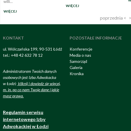
W
willi…
WIĘCEJ
WIĘCEJ
poprzednia <
>
KONTAKT
POZOSTAŁE INFORMACJE
ul. Wólczańska 199, 90-531 Łódź
Konferencje
tel.: +48 42 632 78 12
Media o nas
Samorząd
Galeria
Administratorem Twoich danych
Kronika
osobowych jest Izba Adwokacka
w Łodzi;
kliknij i dowiedz się więcej,
m. in. po co nam Twoje dane i jakie
masz prawa
.
Regulamin serwisu
internetowego Izby
Adwokackiej w Łodzi