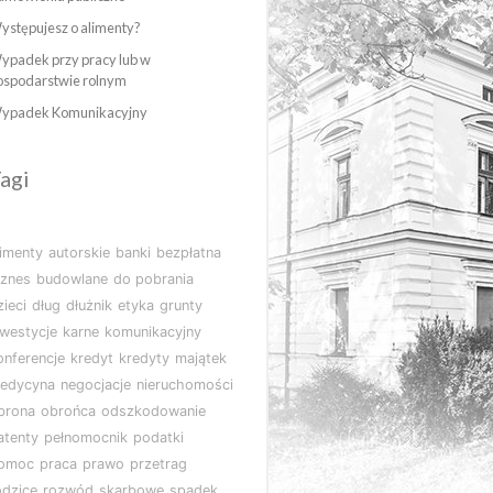
ystępujesz o alimenty?
ypadek przy pracy lub w
ospodarstwie rolnym
ypadek Komunikacyjny
agi
limenty
autorskie
banki
bezpłatna
iznes
budowlane
do pobrania
zieci
dług
dłużnik
etyka
grunty
nwestycje
karne
komunikacyjny
onferencje
kredyt
kredyty
majątek
edycyna
negocjacje
nieruchomości
brona
obrońca
odszkodowanie
atenty
pełnomocnik
podatki
omoc
praca
prawo
przetrag
odzice
rozwód
skarbowe
spadek