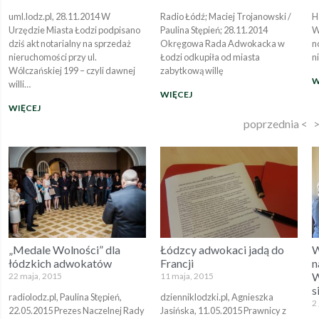
uml.lodz.pl, 28.11.2014 W
Radio Łódź; Maciej Trojanowski /
H
Urzędzie Miasta Łodzi podpisano
Paulina Stępień; 28.11.2014
W
dziś akt notarialny na sprzedaż
Okręgowa Rada Adwokacka w
n
nieruchomości przy ul.
Łodzi odkupiła od miasta
n
Wólczańskiej 199 – czyli dawnej
zabytkową willę
W
willi…
WIĘCEJ
WIĘCEJ
poprzednia <
>
„Medale Wolności” dla
Łódzcy adwokaci jadą do
W
łódzkich adwokatów
Francji
n
W
22 maja, 2015
11 maja, 2015
s
radiolodz.pl, Paulina Stępień,
dzienniklodzki.pl, Agnieszka
2
22.05.2015 Prezes Naczelnej Rady
Jasińska, 11.05.2015 Prawnicy z