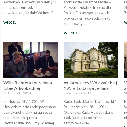
Adwokackiej wręczy w piątek (22
Łodzi udzielą w ambasadzie w
D
maja) czterem łódzkim
Paryżu bezpłatnych porad dla
2
adwokatom „Medale Wolności”.
Polonii. Doradzą w sprawach
Z
prawa cywilnego, rodzinnego i
WIĘCEJ
W
spadkowego.
WIĘCEJ
Willa Richtera sprzedana
Willa na ulicy Wólczańskiej
W
Izbie Adwokackiej
199 w Łodzi sprzedana
a
28 listopada, 2014
28 listopada, 2014
2
uml.lodz.pl, 28.11.2014 W
Radio Łódź; Maciej Trojanowski /
H
Urzędzie Miasta Łodzi podpisano
Paulina Stępień; 28.11.2014
W
dziś akt notarialny na sprzedaż
Okręgowa Rada Adwokacka w
n
nieruchomości przy ul.
Łodzi odkupiła od miasta
n
Wólczańskiej 199 – czyli dawnej
zabytkową willę