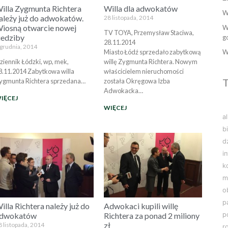
illa Zygmunta Richtera
Willa dla adwokatów
W
ależy już do adwokatów.
28 listopada, 2014
iosną otwarcie nowej
W
TV TOYA, Przemysław Staciwa,
iedziby
g
28.11.2014
 grudnia, 2014
Miasto Łódź sprzedało zabytkową
W
ziennik Łódzki, wp, mek,
willę Zygmunta Richtera. Nowym
8.11.2014 Zabytkowa willa
właścicielem nieruchomości
T
ygmunta Richtera sprzedana…
została Okręgowa Izba
Adwokacka…
IĘCEJ
WIĘCEJ
a
b
d
i
k
m
o
p
illa Richtera należy już do
Adwokaci kupili willę
p
dwokatów
Richtera za ponad 2 miliony
zł
8 listopada, 2014
r