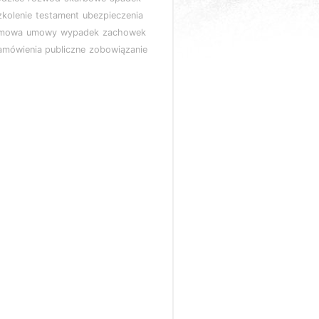
zkolenie
testament
ubezpieczenia
mowa
umowy
wypadek
zachowek
amówienia publiczne
zobowiązanie