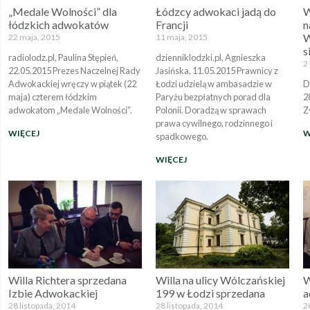
„Medale Wolności” dla
Łódzcy adwokaci jadą do
W
łódzkich adwokatów
Francji
n
W
22 maja, 2015
11 maja, 2015
s
radiolodz.pl, Paulina Stępień,
dzienniklodzki.pl, Agnieszka
2
22.05.2015 Prezes Naczelnej Rady
Jasińska, 11.05.2015 Prawnicy z
Adwokackiej wręczy w piątek (22
Łodzi udzielą w ambasadzie w
D
maja) czterem łódzkim
Paryżu bezpłatnych porad dla
2
adwokatom „Medale Wolności”.
Polonii. Doradzą w sprawach
Z
prawa cywilnego, rodzinnego i
WIĘCEJ
W
spadkowego.
WIĘCEJ
Willa Richtera sprzedana
Willa na ulicy Wólczańskiej
W
Izbie Adwokackiej
199 w Łodzi sprzedana
a
28 listopada, 2014
28 listopada, 2014
2