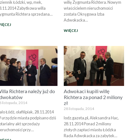
ziennik Łódzki, wp, mek,
willę Zygmunta Richtera. Nowym
8.11.2014 Zabytkowa willa
właścicielem nieruchomości
ygmunta Richtera sprzedana…
została Okręgowa Izba
Adwokacka…
IĘCEJ
WIĘCEJ
illa Richtera należy już do
Adwokaci kupili willę
dwokatów
Richtera za ponad 2 miliony
zł
8 listopada, 2014
28 listopada, 2014
alo Łódź, olafilipiak, 28.11.2014
 urzędzie miasta podpisano dziś
lodz.gazeta.pl, Aleksandra Hac,
otarialny akt sprzedaży
28.11.2014 Ponad 2 miliony
ieruchomości przy…
złotych zapłaci miastu Łódzka
Rada Adwokacka za zabytek…