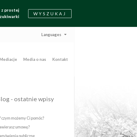
z prostej
WYSZUKAJ
zukiwarki
Languages
Mediacje
Media o nas
Kontakt
log - ostatnie wpisy
 czym możemy Ci pomóc?
awierasz umowę?
amówienia publiczne