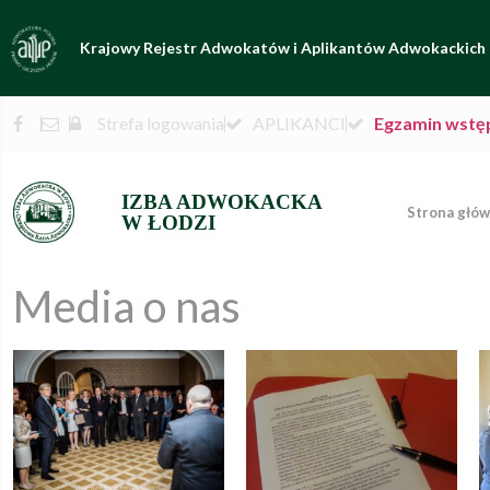
Krajowy Rejestr Adwokatów i Aplikantów Adwokackich
Strefa logowania
APLIKANCI
Egzamin wstę
IZBA ADWOKACKA
Strona głó
W ŁODZI
Media o nas